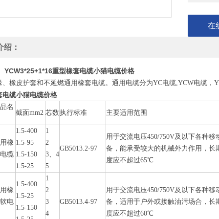
在
介绍：
YCW3*25+1*16重型橡套电缆小猫电缆价格
缘、橡皮护套和不延燃通用橡套电缆。通用电缆分为YC电缆,YCW电缆，
套电缆小猫电缆价格
产品名
截面mm2
芯数
执行标准
主要适用范围
称
1.5-400
1
用于交流电压450/750V及以下各种
通用橡
1.5-95
2
GB5013.2-97
备，能承受较大的机械外力作用，长
套电缆
1.5-150
3、4
度应不超过65℃
1.5-25
5
1
1.5-400
通用橡
2
用于交流电压450/750V及以下各种
1.5-25
套软电
3
GB5013.4-97
备，适用于户外或接触油污场合，长
1.5-150
缆
4
度应不超过60℃