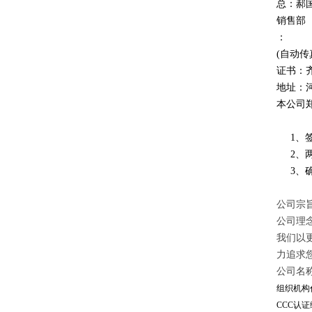
总：郝
销售部
：
(自动传
证书：
地址：
本公司
1、签
2、两
3、确
公司宗旨
公司理
我们以
力追求
公司名
组织机构代
CCC认证编