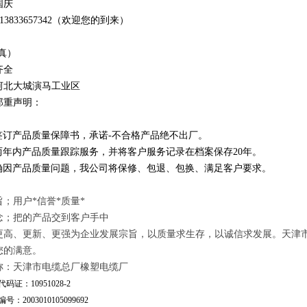
国庆
1
3
833
657342
（欢迎您的到来）
真）
齐全
河北大城演马工业区
郑重声明：
订产品质量保障书，承诺-不合格产品绝不出厂。
年内产品质量跟踪服务，并将客户服务记录在档案保存20年。
因产品质量问题，我公司将保修、包退、包换、满足客户要求。
；用户*信誉*质量*
念；把的产品交到客户手中
更高、更新、更强为企业发展宗旨，以质量求生存，以诚信求发展。天津
您的满意。
称：天津市电缆总厂橡塑电缆厂
码证：10951028-2
号：2003010105099692