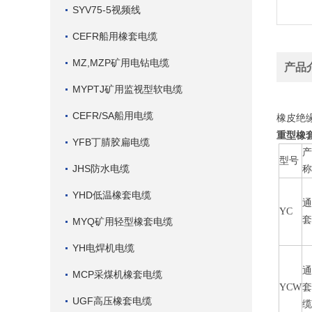
SYV75-5视频线
CEFR船用橡套电缆
MZ,MZP矿用电钻电缆
产品
MYPTJ矿用监视型软电缆
CEFR/SA船用电缆
橡皮绝
重型橡
YFB丁腈胶扁电缆
型号
JHS防水电缆
YHD低温橡套电缆
YC
MYQ矿用轻型橡套电缆
YH电焊机电缆
MCP采煤机橡套电缆
YCW
UGF高压橡套电缆