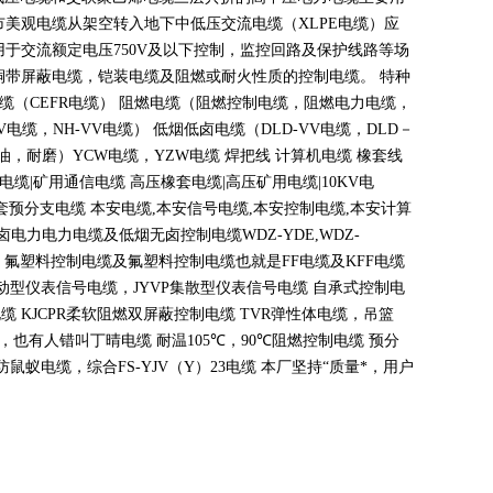
市美观电缆从架空转入地下中低压交流电缆（
XLPE
电缆）应
用于交流额定电压
750V
及以下控制，监控回路及保护线路等场
铜带屏蔽电缆，铠装电缆及阻燃或耐火性质的控制电缆。 特种
电缆（
CEFR
电缆） 阻燃电缆（阻燃控制电缆，阻燃电力电缆，
V
电缆，
NH-VV
电缆） 低烟低卤电缆（
DLD-VV
电缆，
DLD
－
油，耐磨）
YCW
电缆，
YZW
电缆 焊把线 计算机电缆 橡套线
电缆
|
矿用通信电缆 高压橡套电缆
|
高压矿用电缆
|10KV
电
套预分支电缆 本安电缆
,
本安信号电缆
,
本安控制电缆
,
本安计算
无卤电力电力电缆及低烟无卤控制电缆
WDZ-YDE,WDZ-
 氟塑料控制电缆及氟塑料控制电缆也就是
FF
电缆及
KFF
电缆
动型仪表信号电缆，
JYVP
集散型仪表信号电缆 自承式控制电
电缆
KJCPR
柔软阻燃双屏蔽控制电缆
TVR
弹性体电缆，吊篮
，也有人错叫丁晴电缆 耐温
105
℃
，90
℃
阻燃控制电缆 预分
蚁电缆，综合FS-YJV
（
Y
）
23
电缆 本厂坚持
“
质量*，用户