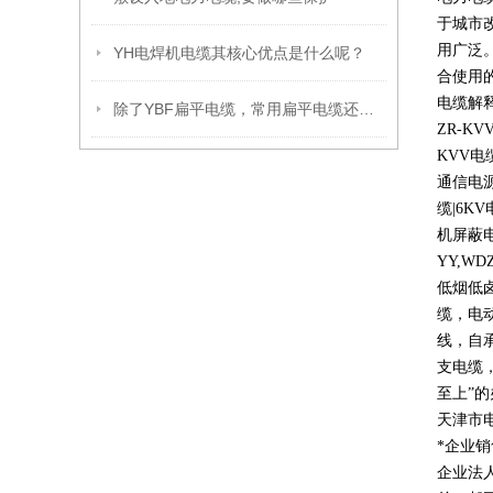
于城市
用广泛
YH电焊机电缆其核心优点是什么呢？
合使用
电缆解
除了YBF扁平电缆，常用扁平电缆还有那些呢？
ZR-KV
KVV
电
通信电
缆
|6KV
机屏蔽
YY,WD
低烟低
缆，电
线，自
支电缆
至上
”
的
天津市
*企业
企业法