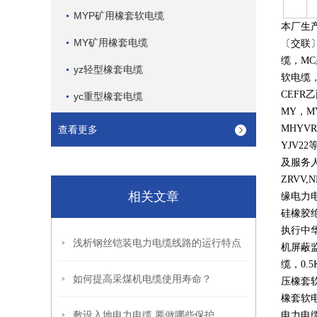
MYP矿用橡套软电缆
本厂生
MY矿用橡套电缆
〔交联
缆，
MC
yz轻型橡套电缆
软电缆
CEFR
乙
yc重型橡套电缆
MY
，
M
MHYVR
查看更多
YJV22
及服务
ZRVV,
相关文章
缘电力
硅橡胶
执行中
浅析钢丝铠装电力电缆线路的运行特点
机屏蔽
缆，
0.5
如何提高采煤机电缆使用寿命？
压橡套
橡套软
敷设入地电力电缆,要做哪些保护
电力电