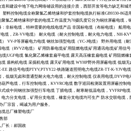
改造和建设中地下电力网络铺设用的连接介质，西部开发等电力缺乏和城
。 塑料控制电缆全称聚氯乙烯绝缘和护套控制电缆执行标准
GB9330-86
适
的聚氯乙烯绝缘和护套的电缆工作温度为
70
摄氏度它分为铜丝屏蔽电缆，
释：非标电缆，特种需要的电线电缆产品 非国标电缆（布标电缆） 船用
V
电缆，
ZR-VV
电缆） 耐火电缆（耐火控制电缆，耐火电力电缆，
NH-KV
缆）
VV-P
等屏蔽电力电缆 钢丝加强型电缆（
YC-J
电缆） 野外用电缆（耐
源电缆（
RVVZ
电缆） 矿用防暴电缆
|
矿用阻燃电缆
|
矿用通讯电缆
|
矿用信号
电缆
|UGF
电缆 氯化聚乙烯橡套扁平电缆 露天高压橡套扁电缆 矿用阻燃橡
电缆 盾构机电缆 采掘机电缆 露天矿用电缆
WYHP
野外用屏蔽电缆 低烟
Z-EE
路信号电缆
PTYV,PTYY22-
铁路隧道照明电力电缆
ZR-TT-K-YJV
电缆
卤，低烟无卤和普通型耐火电力电缆，耐火控制电缆 仪表用电缆
,DYVP
电
动葫芦电缆，行车控制电缆，
KVVRC
电缆 数字巡回检测装置用屏蔽控制
承式或中间钢丝加强型行车电缆 丁腈电缆，耐寒耐低温电缆，
YVFRP
电缆
，电力分支电缆，矿用分支电缆，橡套分支电缆均可生产 防水交联电缆，防鼠
办厂宗旨，竭诚为用户服务。
电缆总厂橡塑电缆厂
销售部
人厂长：郝国政