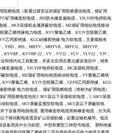
煤矿用阻燃电缆（新通过煤安证的煤矿用阻燃通信电缆，煤矿用
PTJ
矿用橡套软电缆，
JHS
防水橡套扁电缆，
YH,YHF
电焊机电
电线，
MCP
采煤机金属屏蔽软电缆，
MZ
煤矿用电钻电缆移动
联聚乙烯绝缘电力电缆，
KVV
聚氯乙烯、
KYJV
交联聚乙烯、
VV
乙丙胶绝缘、
KGG
硅橡胶绝缘 电力软电缆，主要规格有
F
，
YHD
，
JHS
，
MHYV
，
MHYVR
，
MHY32
、
MHYVP
、
，
KVVRP
，
KVVRP-22
，
VV
，
VV22
，
VLV
，
VLV22
，
YJV
，
产业和现代化工程配套，并多次应用在重点建设项目中，销售
水橡套扁电缆，
YH,YHF
电焊机电缆，
MC
采煤机用电缆，
屏蔽软电缆，
MZ
煤矿用电钻电缆移动软电缆，
VV
聚氯乙烯绝
，
KVV
聚氯乙烯、
KYJV
交联聚乙烯、
CEFR
乙丙胶绝缘、
KGG
橡胶绝缘 电力软电缆， 煤矿用阻燃电缆（简称为矿用电缆）
煤矿用阻燃电缆包括
3.3KV
及以下采煤机软电缆，
1.14KV
采煤
移动软电缆，
6KV
屏蔽监视型软电缆，
6KV
及以下屏蔽软电
矿井下设备用电线电缆
.
通用橡套软电缆简称橡套电缆，分为高
及以下移动配电装置及矿山采掘机械；起重运输机械等。低压
器设备用其中分为轻型、中型和重型三种型号电缆。 塑料绝缘
低压电缆和交联聚乙烯电缆三层共挤的高中压电力电缆主要用