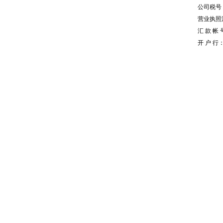
公司税号：1
营业执照注册
汇 款 帐 号
开 户 