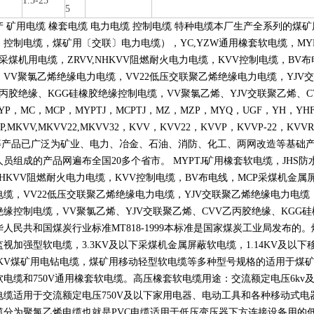
1.5-25
5
产 矿用电缆 橡套电缆 电力电缆 控制电缆 特种电缆本厂生产全系列的
〕控制电缆，煤矿用〔交联〕电力电缆），
YC,YZW
通用橡套软电缆，
MY
采煤机用电缆，
ZRVV,NHKVV
阻燃耐火电力电缆，
KVV
控制电缆，
BV
布
，
VV
聚氯乙烯绝缘电力电缆，
VV22
低压交联聚乙烯绝缘电力电缆，
YJV
交
丙胶绝缘、
KGG
硅橡胶绝缘控制电缆，
VV
聚氯乙烯、
YJV
交联聚乙烯、
C
YP
，
MC
，
MCP
，
MYPTJ
，
MCPTJ
，
MZ
，
MZP
，
MYQ
，
UGF
，
YH
，
YH
P,MKVV,MKVV22,MKVV32
，
KVV
，
KVV22
，
KVVP
，
KVVP-22
，
KVVR
等产品已广泛为矿业、电力、冶金、石油、消防、化工、两网改造等基础
人员组成的产品网遍布全国
20
多个省市。
MYPTJ
矿用橡套软电缆，
JHS
防
NHKVV
阻燃耐火电力电缆，
KVV
控制电缆，
BV
布电线，
MCP
采煤机金属
电缆，
VV22
低压交联聚乙烯绝缘电力电缆，
YJV
交联聚乙烯绝缘电力电缆
绝缘控制电缆，
VV
聚氯乙烯、
YJV
交联聚乙烯、
CVV
乙丙胶绝缘、
KGG
硅
华人民共和国煤炭行业标准
MT818-1999
本标准是国家煤炭工业局发布的。
监视加强型软电缆，
3.3KV
及以下采煤机金属屏蔽软电缆，
1.14KV
及以下
KV
煤矿用电钻电缆，煤矿用移动轻型软电缆等多种型号规格的适用于煤
软电缆和
750V
通用橡套软电缆。高压橡套软电缆用途：交流额定电压
6kv
电缆适用于交流额定电压
750V
及以下家用电器、电动工具和各种移动式电
缆分为聚氯乙烯电缆也就是
PVC
电缆适用于低压变压器下方连接设备用的