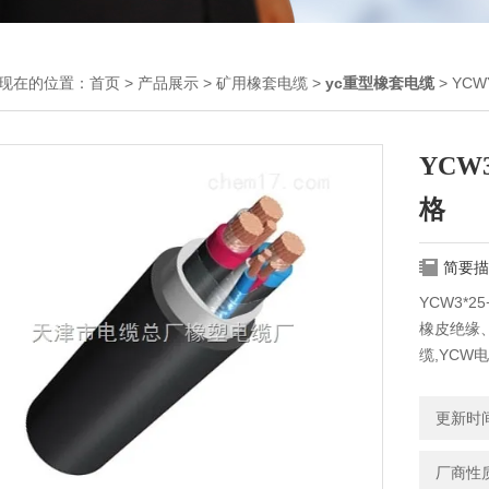
现在的位置：
首页
>
产品展示
>
矿用橡套电缆
>
yc重型橡套电缆
> YC
YCW
格
简要描
YCW3*
橡皮绝缘
缆,YCW
更新时间：
厂商性