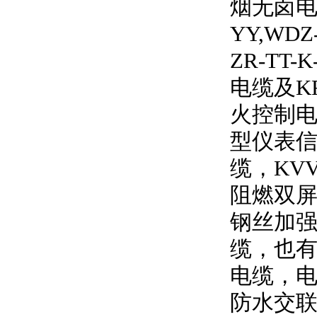
烟无卤
YY,WDZ
ZR-TT-K
电缆及
K
火控制电
型仪表信
缆，
KV
阻燃双
钢丝加强
缆，也有
电缆，
防水交联