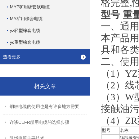
格完整,
MYP矿用橡套软电缆
型号 重
MY矿用橡套电缆
一、通
yz轻型橡套电缆
本产品用
yc重型橡套电缆
具和各
查看更多
二、使
（1）YZ
（2）线
相关文章
（3）W
接触油
铜轴电缆的使用也是有许多地方需要注意的
（4）Z
详谈CEFR船用电缆的选择步骤
型号
名称
阻燃电缆主要技术
轻型橡套