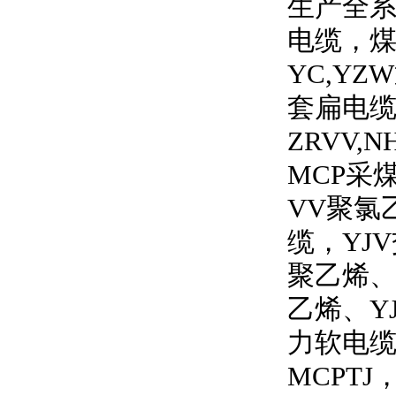
生产全
电缆，
YC,YZW
套扁电
ZRVV,N
MCP
采
VV
聚氯
缆，
YJV
聚乙烯
乙烯、
Y
力软电
MCPTJ