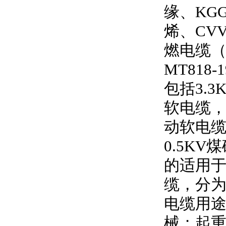
缘、
KG
烯、
CV
燃电缆
MT818-1
包括
3.3
软电缆
动软电
0.5KV
煤
的适用
缆，分
电缆用
械；起