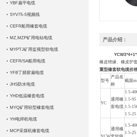
YBF扁平电缆
SYV75-5视频线
CEFR船用橡套电缆
MZ,MZP矿用电钻电缆
产品介绍：
MYPTJ矿用监视型软电缆
YCW3*4+
CEFR/SA船用电缆
橡皮绝缘、橡皮护套
重型橡套软电缆价格
YFB丁腈胶扁电缆
产品名
型号
截面m
JHS防水电缆
称
1.5-40
YHD低温橡套电缆
通用橡
1.5-95
YC
套电缆
1.5-15
MYQ矿用轻型橡套电缆
1.5-25
YH电焊机电缆
1.5-40
通用橡
MCP采煤机橡套电缆
1.5-25
YCW
套软电