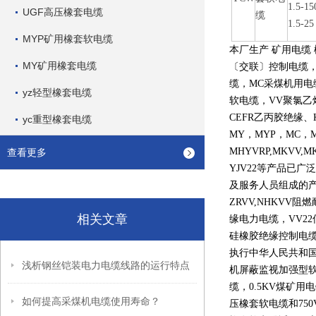
1.5-15
UGF高压橡套电缆
缆
1.5-25
MYP矿用橡套软电缆
本厂生产 矿用电缆
MY矿用橡套电缆
〔交联〕控制电缆
缆，
MC
采煤机用电
yz轻型橡套电缆
软电缆，
VV
聚氯乙
CEFR
乙丙胶绝缘、
yc重型橡套电缆
MY
，
MYP
，
MC
，
MHYVRP,MKVV,M
查看更多
YJV22
等产品已广泛
及服务人员组成的
ZRVV,NHKVV
阻燃
相关文章
缘电力电缆，
VV22
硅橡胶绝缘控制电
执行中华人民共和
浅析钢丝铠装电力电缆线路的运行特点
机屏蔽监视加强型
缆，
0.5KV
煤矿用电
如何提高采煤机电缆使用寿命？
压橡套软电缆和
750