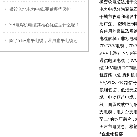
橡套软电缆适用于
敷设入地电力电缆,要做哪些保护
电力电缆分为聚氯
于城市改造和建设
用广泛。 塑料控制
YH电焊机电缆其核心优点是什么呢？
合使用的聚氯乙烯
电缆解释：非标电缆
除了YBF扁平电缆，常用扁平电缆还有那些呢？
ZR-KVV
电缆，
ZR-
KVV
电缆）
VV-P
等
通信电源电缆（
RV
缆
|6KV
电缆
|UGF
电
机屏蔽电缆 盾构机
YY,WDZ-EE
路信号
低烟低卤，低烟无
缆，电动葫芦电缆
线，自承式或中间
支电缆，电力分支电
至上
”
的办厂宗旨，
天津市电缆总厂橡
*企业销售部