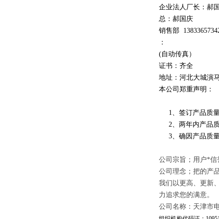
企业法人厂长：郝
总：郝
国庆
销售部
1
3
833
65734
：
(自动传真）
证书：齐全
地址：河北大城演
本公司郑重声明：
1、签订产品质量
2、两年内产品质
3、确因产品质量
公司宗旨；用户*信
公司理念；把的产
我们以更高、更新
力追求您的满意。
公司名称：天津市
组织机构代码证：109510