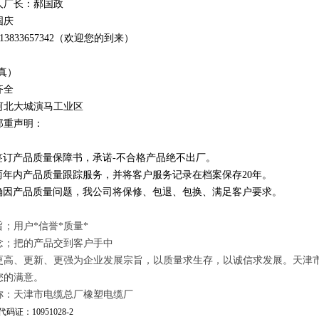
人厂长：郝国政
国庆
1
3
833
657342
（欢迎您的到来）
真）
齐全
河北大城演马工业区
郑重声明：
订产品质量保障书，承诺-不合格产品绝不出厂。
年内产品质量跟踪服务，并将客户服务记录在档案保存20年。
因产品质量问题，我公司将保修、包退、包换、满足客户要求。
；用户*信誉*质量*
念；把的产品交到客户手中
更高、更新、更强为企业发展宗旨，以质量求生存，以诚信求发展。天津
您的满意。
称：天津市电缆总厂橡塑电缆厂
码证：10951028-2