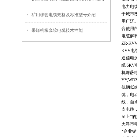
电力电
于城市
矿用橡套电缆规格及标准型号介绍
用广泛
合使用
采煤机橡套软电缆技术性能
电缆解
ZR-KV
KVV
电
通信电
缆
|6KV
机屏蔽
YY,WD
低烟低
缆，电
线，自
支电缆
至上
”
的
天津市
*企业