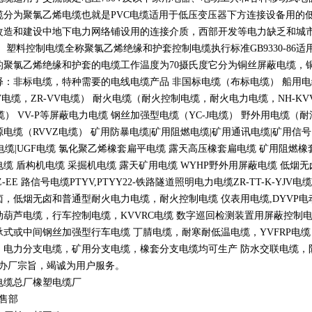
缆分为聚氯乙烯电缆也就是
PVC
电缆适用于低压变压器下方连接设备用的
改造和建设中地下电力网络铺设用的连接介质，西部开发等电力缺乏和城
。 塑料控制电缆全称聚氯乙烯绝缘和护套控制电缆执行标准
GB9330-86
适
的聚氯乙烯绝缘和护套的电缆工作温度为
70
摄氏度它分为铜丝屏蔽电缆，
释：非标电缆，特种需要的电线电缆产品 非国标电缆（布标电缆） 船用
V
电缆，
ZR-VV
电缆） 耐火电缆（耐火控制电缆，耐火电力电缆，
NH-KV
缆）
VV-P
等屏蔽电力电缆 钢丝加强型电缆（
YC-J
电缆） 野外用电缆（耐
源电缆（
RVVZ
电缆） 矿用防暴电缆
|
矿用阻燃电缆
|
矿用通讯电缆
|
矿用信号
电缆
|UGF
电缆 氯化聚乙烯橡套扁平电缆 露天高压橡套扁电缆 矿用阻燃橡
电缆 盾构机电缆 采掘机电缆 露天矿用电缆
WYHP
野外用屏蔽电缆 低烟
Z-EE
路信号电缆
PTYV,PTYY22-
铁路隧道照明电力电缆
ZR-TT-K-YJV
电缆
卤，低烟无卤和普通型耐火电力电缆，耐火控制电缆 仪表用电缆
,DYVP
电
动葫芦电缆，行车控制电缆，
KVVRC
电缆 数字巡回检测装置用屏蔽控制
承式或中间钢丝加强型行车电缆 丁腈电缆，耐寒耐低温电缆，
YVFRP
电缆
，电力分支电缆，矿用分支电缆，橡套分支电缆均可生产 防水交联电缆，防鼠
办厂宗旨，竭诚为用户服务。
电缆总厂橡塑电缆厂
销售部