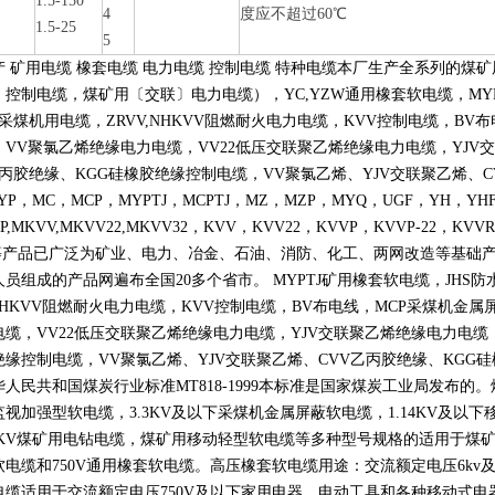
1.5-150
缆
4
度应不超过60℃
1.5-25
5
产 矿用电缆 橡套电缆 电力电缆 控制电缆 特种电缆本厂生产全系列的
〕控制电缆，煤矿用〔交联〕电力电缆），
YC,YZW
通用橡套软电缆，
MY
采煤机用电缆，
ZRVV,NHKVV
阻燃耐火电力电缆，
KVV
控制电缆，
BV
布
，
VV
聚氯乙烯绝缘电力电缆，
VV22
低压交联聚乙烯绝缘电力电缆，
YJV
交
丙胶绝缘、
KGG
硅橡胶绝缘控制电缆，
VV
聚氯乙烯、
YJV
交联聚乙烯、
C
YP
，
MC
，
MCP
，
MYPTJ
，
MCPTJ
，
MZ
，
MZP
，
MYQ
，
UGF
，
YH
，
YH
P,MKVV,MKVV22,MKVV32
，
KVV
，
KVV22
，
KVVP
，
KVVP-22
，
KVVR
等产品已广泛为矿业、电力、冶金、石油、消防、化工、两网改造等基础
人员组成的产品网遍布全国
20
多个省市。
MYPTJ
矿用橡套软电缆，
JHS
防
NHKVV
阻燃耐火电力电缆，
KVV
控制电缆，
BV
布电线，
MCP
采煤机金属
电缆，
VV22
低压交联聚乙烯绝缘电力电缆，
YJV
交联聚乙烯绝缘电力电缆
绝缘控制电缆，
VV
聚氯乙烯、
YJV
交联聚乙烯、
CVV
乙丙胶绝缘、
KGG
硅
华人民共和国煤炭行业标准
MT818-1999
本标准是国家煤炭工业局发布的。
监视加强型软电缆，
3.3KV
及以下采煤机金属屏蔽软电缆，
1.14KV
及以下
KV
煤矿用电钻电缆，煤矿用移动轻型软电缆等多种型号规格的适用于煤
软电缆和
750V
通用橡套软电缆。高压橡套软电缆用途：交流额定电压
6kv
电缆适用于交流额定电压
750V
及以下家用电器、电动工具和各种移动式电