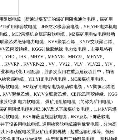
煤矿用阻燃电缆（新通过煤安证的煤矿用阻燃通信电缆，煤矿用
PTJ
矿用橡套软电缆，
JHS
防水橡套扁电缆，
YH,YHF
电焊机电
电线，
MCP
采煤机金属屏蔽软电缆，
MZ
煤矿用电钻电缆移动
联聚乙烯绝缘电力电缆，
KVV
聚氯乙烯、
KYJV
交联聚乙烯、
VV
乙丙胶绝缘、
KGG
硅橡胶绝缘 电力软电缆，主要规格有
F
，
YHD
，
JHS
，
MHYV
，
MHYVR
，
MHY32
、
MHYVP
、
，
KVVRP
，
KVVRP-22
，
VV
，
VV22
，
VLV
，
VLV22
，
YJV
，
产业和现代化工程配套，并多次应用在重点建设项目中，销售
水橡套扁电缆，
YH,YHF
电焊机电缆，
MC
采煤机用电缆，
屏蔽软电缆，
MZ
煤矿用电钻电缆移动软电缆，
VV
聚氯乙烯绝
，
KVV
聚氯乙烯、
KYJV
交联聚乙烯、
CEFR
乙丙胶绝缘、
KGG
橡胶绝缘 电力软电缆， 煤矿用阻燃电缆（简称为矿用电缆）
煤矿用阻燃电缆包括
3.3KV
及以下采煤机软电缆，
1.14KV
采煤
移动软电缆，
6KV
屏蔽监视型软电缆，
6KV
及以下屏蔽软电
矿井下设备用电线电缆
.
通用橡套软电缆简称橡套电缆，分为高
及以下移动配电装置及矿山采掘机械；起重运输机械等。低压
器设备用其中分为轻型、中型和重型三种型号电缆。 塑料绝缘