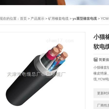
现在的位置：
首页
>
产品展示
>
矿用橡套电缆
>
yc重型橡套电缆
> YCW
小猫橡
软电缆
简要描
小猫橡套软电
橡皮绝缘
缆,YCW
更新时间：
厂商性