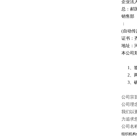
企业法
总：郝
销售部
：
(自动传
证书：
地址：
本公司
1、签
2、两
3、确
公司宗旨
公司理
我们以
力追求
公司名
组织机构代