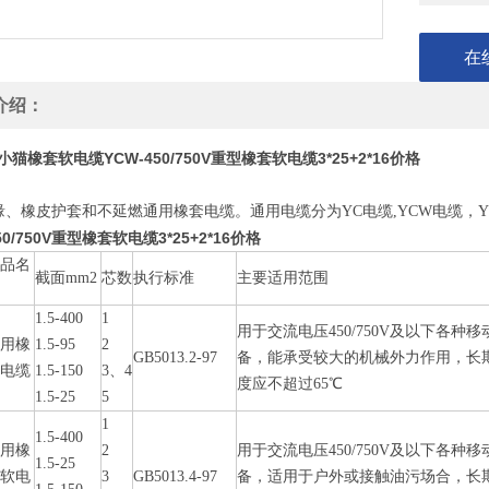
在
介绍：
小猫橡套软电缆YCW-450/750V重型橡套软电缆3*25+2*16价格
缘、橡皮护套和不延燃通用橡套电缆。通用电缆分为YC电缆,YCW电缆，
50/750V重型橡套软电缆3*25+2*16价格
产品名
截面mm2
芯数
执行标准
主要适用范围
称
1.5-400
1
用于交流电压450/750V及以下各种
通用橡
1.5-95
2
GB5013.2-97
备，能承受较大的机械外力作用，长
套电缆
1.5-150
3、4
度应不超过65℃
1.5-25
5
1
1.5-400
通用橡
2
用于交流电压450/750V及以下各种
1.5-25
套软电
3
GB5013.4-97
备，适用于户外或接触油污场合，长