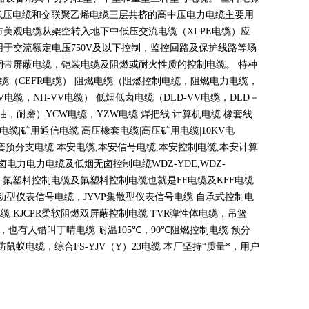
低压电缆和交联聚乙烯电缆三层共挤的高中压电力电缆主要用
市美观电缆从架空转入地下中低压交流电缆（
XLPE
电缆）应
用于交流额定电压
750V
及以下控制，监控回路及保护线路等场
铜带屏蔽电缆，铠装电缆及阻燃或耐火性质的控制电缆。 特种
电缆（
CEFR
电缆） 阻燃电缆（阻燃控制电缆，阻燃电力电缆，
V
电缆，
NH-VV
电缆） 低烟低卤电缆（
DLD-VV
电缆，
DLD
－
油，耐磨）
YCW
电缆，
YZW
电缆 焊把线 计算机电缆 橡套线
电缆
|
矿用通信电缆 高压橡套电缆
|
高压矿用电缆
|10KV
电
套预分支电缆 本安电缆
,
本安信号电缆
,
本安控制电缆
,
本安计算
无卤电力电力电缆及低烟无卤控制电缆
WDZ-YDE,WDZ-
 氟塑料控制电缆及氟塑料控制电缆也就是
FF
电缆及
KFF
电缆
动型仪表信号电缆，
JYVP
集散型仪表信号电缆 自承式控制电
电缆
KJCPR
柔软阻燃双屏蔽控制电缆
TVR
弹性体电缆，吊篮
，也有人错叫丁晴电缆 耐温
105
℃
，90
℃
阻燃控制电缆 预分
蚁电缆，综合FS-YJV
（
Y
）
23
电缆 本厂坚持
“
质量*，用户