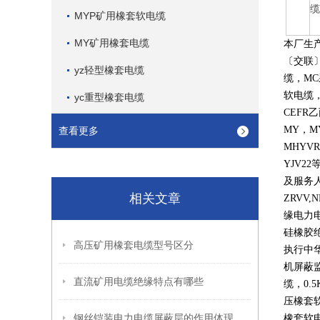
MYP矿用橡套软电缆
MY矿用橡套电缆
本厂生
〔交联
yz轻型橡套电缆
缆，
MC
软电缆
yc重型橡套电缆
CEFR
乙
MY
，
M
查看更多
MHYVR
YJV22
及服务
相关文章
ZRVV,
缘电力
硅橡胶
高压矿用橡套电缆型号区分
执行中
机屏蔽
直流矿用电缆绝缘特点有哪些
缆，
0.5
压橡套
钢丝铠装电力电缆屏蔽层的作用体现在哪些方面呢？
橡套软