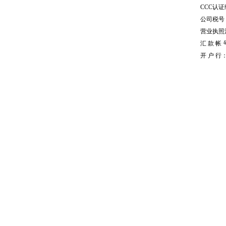
CCC认证编
公司税号：1
营业执照注册
汇 款 帐 号
开 户 