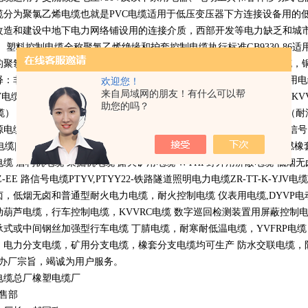
缆分为聚氯乙烯电缆也就是
PVC
电缆适用于低压变压器下方连接设备用的
改造和建设中地下电力网络铺设用的连接介质，西部开发等电力缺乏和城
。 塑料控制电缆全称聚氯乙烯绝缘和护套控制电缆执行标准
GB9330-86
适
的聚氯乙烯绝缘和护套的电缆工作温度为
70
摄氏度它分为铜丝屏蔽电缆，
释：非标电缆，特种需要的电线电缆产品 非国标电缆（布标电缆） 船用
欢迎您！
来自局域网的朋友！有什么可以帮
V
电缆，
ZR-VV
电缆） 耐火电缆（耐火控制电缆，耐火电力电缆，
NH-KV
助您的吗？
缆）
VV-P
等屏蔽电力电缆 钢丝加强型电缆（
YC-J
电缆） 野外用电缆（耐
源电缆（
RVVZ
电缆） 矿用防暴电缆
|
矿用阻燃电缆
|
矿用通讯电缆
|
矿用信号
电缆
|UGF
电缆 氯化聚乙烯橡套扁平电缆 露天高压橡套扁电缆 矿用阻燃橡
电缆 盾构机电缆 采掘机电缆 露天矿用电缆
WYHP
野外用屏蔽电缆 低烟
Z-EE
路信号电缆
PTYV,PTYY22-
铁路隧道照明电力电缆
ZR-TT-K-YJV
电缆
卤，低烟无卤和普通型耐火电力电缆，耐火控制电缆 仪表用电缆
,DYVP
电
动葫芦电缆，行车控制电缆，
KVVRC
电缆 数字巡回检测装置用屏蔽控制
承式或中间钢丝加强型行车电缆 丁腈电缆，耐寒耐低温电缆，
YVFRP
电缆
，电力分支电缆，矿用分支电缆，橡套分支电缆均可生产 防水交联电缆，防鼠
办厂宗旨，竭诚为用户服务。
电缆总厂橡塑电缆厂
销售部