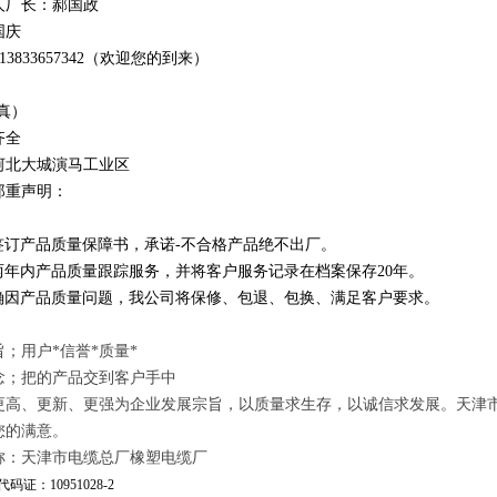
人厂长：郝国政
国庆
1
3
833
657342
（欢迎您的到来）
真）
齐全
河北大城演马工业区
郑重声明：
订产品质量保障书，承诺-不合格产品绝不出厂。
年内产品质量跟踪服务，并将客户服务记录在档案保存20年。
因产品质量问题，我公司将保修、包退、包换、满足客户要求。
；用户*信誉*质量*
念；把的产品交到客户手中
更高、更新、更强为企业发展宗旨，以质量求生存，以诚信求发展。天津
您的满意。
称：天津市电缆总厂橡塑电缆厂
码证：10951028-2