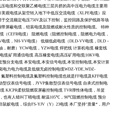
低压电缆和交联聚乙烯电缆三层共挤的高中压电力电缆主要用
市美观电缆从架空转入地下中低压交流电缆（
XLPE
电缆）应
用于交流额定电压
750V
及以下控制，监控回路及保护线路等场
铜带屏蔽电缆，铠装电缆及阻燃或耐火性质的控制电缆。 特种
电缆（
CEFR
电缆） 阻燃电缆（阻燃控制电缆，阻燃电力电缆，
V
电缆，
NH-VV
电缆） 低烟低卤电缆（
DLD-VV
电缆，
DLD
－
油，耐磨）
YCW
电缆，
YZW
电缆 焊把线 计算机电缆 橡套线
电缆
|
矿用通信电缆 高压橡套电缆
|
高压矿用电缆
|10KV
电
套预分支电缆 本安电缆
,
本安信号电缆
,
本安控制电缆
,
本安计算
无卤电力电力电缆及低烟无卤控制电缆
WDZ-YDE,WDZ-
 氟塑料控制电缆及氟塑料控制电缆也就是
FF
电缆及
KFF
电缆
动型仪表信号电缆，
JYVP
集散型仪表信号电缆 自承式控制电
电缆
KJCPR
柔软阻燃双屏蔽控制电缆
TVR
弹性体电缆，吊篮
，也有人错叫丁晴电缆 耐温
105
℃
，90
℃
阻燃控制电缆 预分
蚁电缆，综合FS-YJV
（
Y
）
23
电缆 本厂坚持
“
质量*，用户