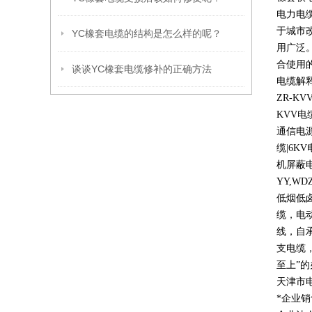
电力电
于城市
YC橡套电缆的结构是怎么样的呢？
用广泛
合使用
谈谈YC橡套电缆修补的正确方法
电缆解
ZR-KV
KVV
电
通信电
缆
|6KV
机屏蔽
YY,WD
低烟低
缆，电
线，自
支电缆
至上
”
的
天津市
*企业