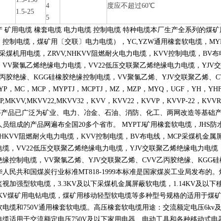
缆
4
度应不超过60℃
1.5-25
5
产 矿用电缆 橡套电缆 电力电缆 控制电缆 特种电缆本厂生产全系列的
〕控制电缆，煤矿用〔交联〕电力电缆），
YC,YZW
通用橡套软电缆，
MY
采煤机用电缆，
ZRVV,NHKVV
阻燃耐火电力电缆，
KVV
控制电缆，
BV
布
，
VV
聚氯乙烯绝缘电力电缆，
VV22
低压交联聚乙烯绝缘电力电缆，
YJV
交
丙胶绝缘、
KGG
硅橡胶绝缘控制电缆，
VV
聚氯乙烯、
YJV
交联聚乙烯、
C
YP
，
MC
，
MCP
，
MYPTJ
，
MCPTJ
，
MZ
，
MZP
，
MYQ
，
UGF
，
YH
，
YH
P,MKVV,MKVV22,MKVV32
，
KVV
，
KVV22
，
KVVP
，
KVVP-22
，
KVVR
等产品已广泛为矿业、电力、冶金、石油、消防、化工、两网改造等基础
人员组成的产品网遍布全国
20
多个省市。
MYPTJ
矿用橡套软电缆，
JHS
防
NHKVV
阻燃耐火电力电缆，
KVV
控制电缆，
BV
布电线，
MCP
采煤机金属
电缆，
VV22
低压交联聚乙烯绝缘电力电缆，
YJV
交联聚乙烯绝缘电力电缆
绝缘控制电缆，
VV
聚氯乙烯、
YJV
交联聚乙烯、
CVV
乙丙胶绝缘、
KGG
硅
华人民共和国煤炭行业标准
MT818-1999
本标准是国家煤炭工业局发布的。
监视加强型软电缆，
3.3KV
及以下采煤机金属屏蔽软电缆，
1.14KV
及以下
KV
煤矿用电钻电缆，煤矿用移动轻型软电缆等多种型号规格的适用于煤
软电缆和
750V
通用橡套软电缆。高压橡套软电缆用途：交流额定电压
6kv
电缆适用于交流额定电压
750V
及以下家用电器、电动工具和各种移动式电