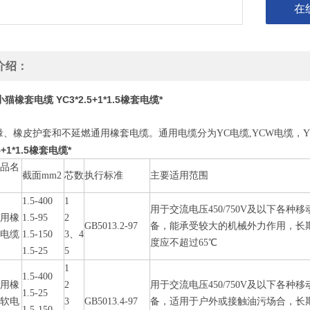
在
介绍：
小猫橡套电缆 YC3*2.5+1*1.5橡套电缆*
缘、橡皮护套和不延燃通用橡套电缆。通用电缆分为YC电缆,YCW电缆，
.5+1*1.5橡套电缆*
产品名
截面mm2
芯数
执行标准
主要适用范围
称
1.5-400
1
用于交流电压450/750V及以下各种
通用橡
1.5-95
2
GB5013.2-97
备，能承受较大的机械外力作用，长
套电缆
1.5-150
3、4
度应不超过65℃
1.5-25
5
1
1.5-400
通用橡
2
用于交流电压450/750V及以下各种
1.5-25
套软电
3
GB5013.4-97
备，适用于户外或接触油污场合，长
1.5-150