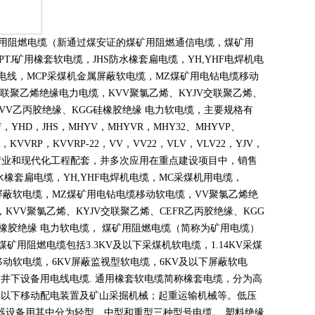
煤矿用阻燃电缆（新通过煤安证的煤矿用阻燃通信电缆，煤矿用
PTJ
矿用橡套软电缆，
JHS
防水橡套扁电缆，
YH,YHF
电焊机电
电线，
MCP
采煤机金属屏蔽软电缆，
MZ
煤矿用电钻电缆移动
联聚乙烯绝缘电力电缆，
KVV
聚氯乙烯、
KYJV
交联聚乙烯、
VV
乙丙胶绝缘、
KGG
硅橡胶绝缘 电力软电缆，主要规格有
F
，
YHD
，
JHS
，
MHYV
，
MHYVR
，
MHY32
、
MHYVP
、
，
KVVRP
，
KVVRP-22
，
VV
，
VV22
，
VLV
，
VLV22
，
YJV
，
产业和现代化工程配套，并多次应用在重点建设项目中，销售
水橡套扁电缆，
YH,YHF
电焊机电缆，
MC
采煤机用电缆，
屏蔽软电缆，
MZ
煤矿用电钻电缆移动软电缆，
VV
聚氯乙烯绝
，
KVV
聚氯乙烯、
KYJV
交联聚乙烯、
CEFR
乙丙胶绝缘、
KGG
橡胶绝缘 电力软电缆， 煤矿用阻燃电缆（简称为矿用电缆）
煤矿用阻燃电缆包括
3.3KV
及以下采煤机软电缆，
1.14KV
采煤
移动软电缆，
6KV
屏蔽监视型软电缆，
6KV
及以下屏蔽软电
矿井下设备用电线电缆
.
通用橡套软电缆简称橡套电缆，分为高
及以下移动配电装置及矿山采掘机械；起重运输机械等。低压
器设备用其中分为轻型、中型和重型三种型号电缆。 塑料绝缘