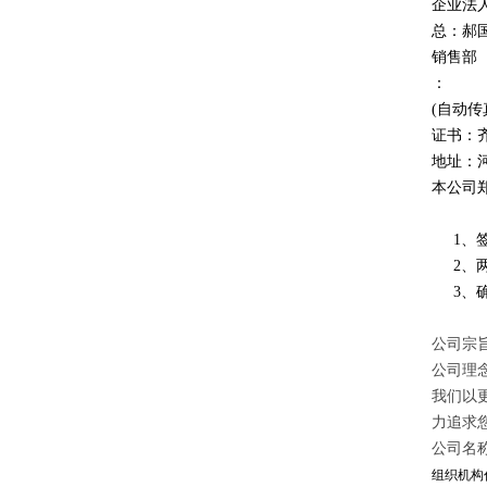
企业法
总：郝
销售部
：
(自动传
证书：
地址：
本公司
1、签
2、两
3、确
公司宗旨
公司理
我们以
力追求
公司名
组织机构代