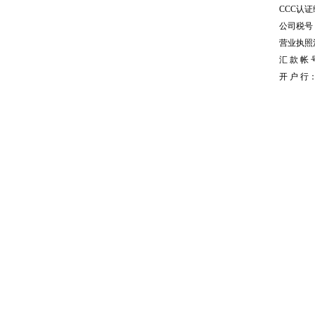
CCC认证编
公司税号：1
营业执照注册
汇 款 帐 号
开 户 