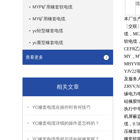
MYP矿用橡套软电缆
MY矿用橡套电缆
本厂生
〔交联
yz轻型橡套电缆
缆，
MC
软电缆
yc重型橡套电缆
CEFR
乙
MY
，
M
查看更多
MHYVR
YJV22
及服务
相关文章
ZRVV,
缘电力
硅橡胶
YC橡套电缆在操作时有何技巧
执行中
机屏蔽
YC橡套电缆详细的操作是怎样的？
缆，
0.5
压橡套
YC橡套电缆受损后该如何修复呢？
橡套软