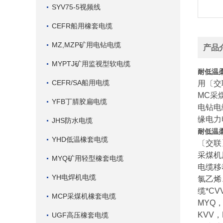
SYV75-5视频线
CEFR船用橡套电缆
MZ,MZP矿用电钻电缆
产品
MYPTJ矿用监视型软电缆
耐低温
CEFR/SA船用电缆
用〔交
MC采
YFB丁腈胶扁电缆
电钻电
缘电力
JHS防水电缆
耐低温
YHD低温橡套电缆
〔交联
采煤机
MYQ矿用轻型橡套电缆
电缆移
YH电焊机电缆
氯乙烯
缆*C
MCP采煤机橡套电缆
MYQ，
KVV，
UGF高压橡套电缆