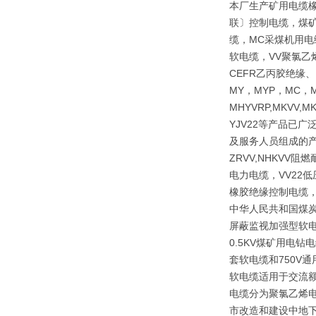
本厂生产矿用电缆
联〕控制电缆，煤矿
缆，MC采煤机用电
软电缆，VV聚氯乙
CEFR乙丙胶绝缘
MY，MYP，MC，M
MHYVRP,MKVV,M
YJV22等产品已
及服务人员组成的产
ZRVV,NHKV
电力电缆，VV22
橡胶绝缘控制电缆，
中华人民共和国煤炭行
屏蔽监视加强型软电
0.5KV煤矿用电
套软电缆和750V
软电缆适用于交流额
电缆分为聚氯乙烯
市改造和建设中地下