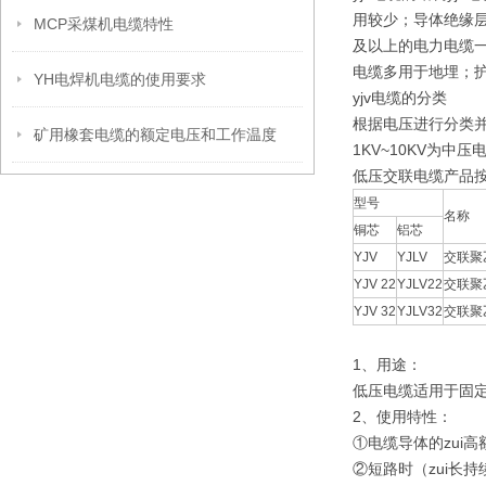
用较少；导体绝缘层
MCP采煤机电缆特性
及以上的电力电缆一
电缆多用于地埋；护
YH电焊机电缆的使用要求
yjv电缆的分类
根据电压进行分类并
矿用橡套电缆的额定电压和工作温度
1KV~10KV为中压
低压交联电缆产品按G
型号
名称
铜芯
铝芯
YJV
YJLV
交联聚
YJV 22
YJLV22
交联聚
YJV 32
YJLV32
交联聚
1、用途：
低压电缆适用于固定
2、使用特性：
①电缆导体的zui高
②短路时（zui长持