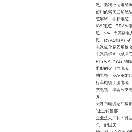
泛。塑料控制电缆全
使用的聚氯乙烯绝
缆解释：非标电缆，
KVV电缆，ZR-V
缆）VV-P等屏蔽
缆（RVVZ电缆）矿
电缆氯化聚乙烯橡套
电缆采掘机电缆露天矿
PTYV,PTYY2
通型耐火电力电缆，
制电缆，KVVRC
行车电缆丁腈电缆，
支电缆，橡套分支电
务。
天津市电缆总厂橡
*企业销售部
企业法人厂长：郝
总：郝国庆