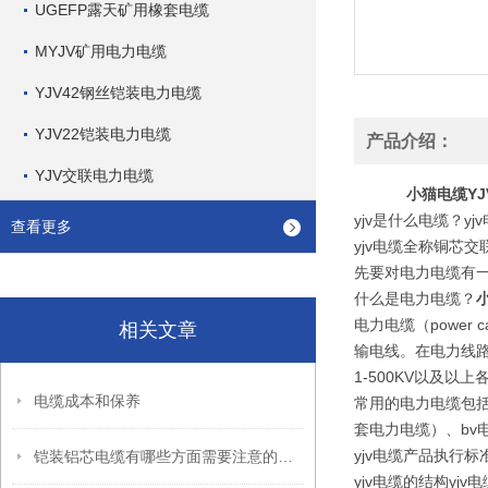
UGEFP露天矿用橡套电缆
MYJV矿用电力电缆
YJV42钢丝铠装电力电缆
YJV22铠装电力电缆
产品介绍：
YJV交联电力电缆
小猫电缆YJ
yjv是什么电缆？y
查看更多
yjv电缆全称铜芯
先要对电力电缆有
什么是电力电缆？
小
电力电缆（powe
相关文章
输电线。在电力线
1-500KV以及
电缆成本和保养
常用的电力电缆包括
套电力电缆）、bv电
yjv电缆产品执行标
铠装铝芯电缆有哪些方面需要注意的呢？
yjv电缆的结构y