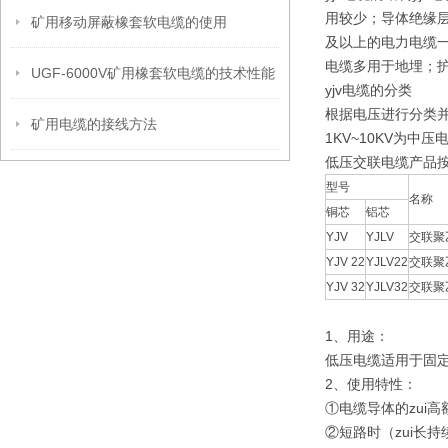
用较少；导体绝缘层
矿用移动屏蔽橡套软电缆的使用
及以上的电力电缆一
电缆多用于地埋；护
UGF-6000V矿用橡套软电缆的技术性能
yjv电缆的分类
根据电压进行分类并
矿用电缆的接线方法
1KV~10KV为中压
低压交联电缆产品按G
型号
名称
铜芯
铝芯
YJV
YJLV
交联聚
YJV 22
YJLV22
交联聚
YJV 32
YJLV32
交联聚
1、用途：
低压电缆适用于固定
2、使用特性：
①电缆导体的zui高
②短路时（zui长持