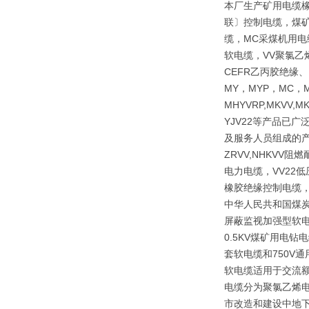
本厂生产矿用电缆
联〕控制电缆，煤矿
缆，MC采煤机用电
软电缆，VV聚氯乙
CEFR乙丙胶绝缘
MY，MYP，MC，M
MHYVRP,MKVV,M
YJV22等产品已
及服务人员组成的产
ZRVV,NHKV
电力电缆，VV22
橡胶绝缘控制电缆，
中华人民共和国煤炭行
屏蔽监视加强型软电
0.5KV煤矿用电
套软电缆和750V
软电缆适用于交流额
电缆分为聚氯乙烯
市改造和建设中地下