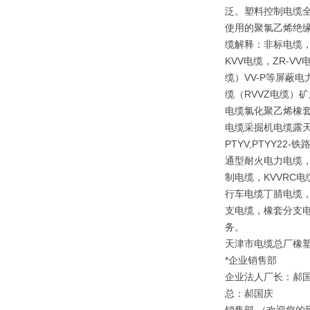
泛。塑料控制电缆全
使用的聚氯乙烯绝
缆解释：非标电缆，
KVV电缆，ZR-V
缆）VV-P等屏蔽
缆（RVVZ电缆）矿
电缆氯化聚乙烯橡套
电缆采掘机电缆露天矿
PTYV,PTYY2
通型耐火电力电缆，
制电缆，KVVRC
行车电缆丁腈电缆，
支电缆，橡套分支电
务。
天津市电缆总厂橡
*企业销售部
企业法人厂长：郝
总：郝国庆