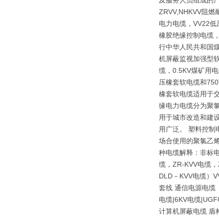
及服务人员组成的产
ZRVV,NHKV
电力电缆，VV22
橡胶绝缘控制电缆，
行中华人民共和国煤炭
机屏蔽监视加强型软
缆，0.5KV煤矿
压橡套软电缆和75
橡套软电缆适用于交
缘电力电缆分为聚
用于城市改造和建
用广泛。 塑料控制
场合使用的聚氯乙烯
种电缆解释：非标电
缆，ZR-KVV电缆
DLD－KVV电缆）
套线 通信电源电缆（
电缆|6KV电缆|
计算机屏蔽电缆 盾