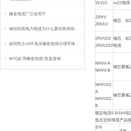
VLV22
vv22电缆
橡套电缆广泛使用于
ZRVV
铜芯、铝
ZRVLV
钢丝铠装电力电缆为什么要铠装和绞合呢？
ZRVV22
铜芯、铝
如何防止UGF高压橡套电缆出现导体氧化呢？
ZRVLV22
电缆
MYQ矿用橡套电缆-批发直销
NHVV-A
铜芯聚氯
NHVV-B
NHVV22-
A
铜芯聚氯
NHVV22-
B
额定电压0.6/1k
低压交联电缆产品按G
型号
名称