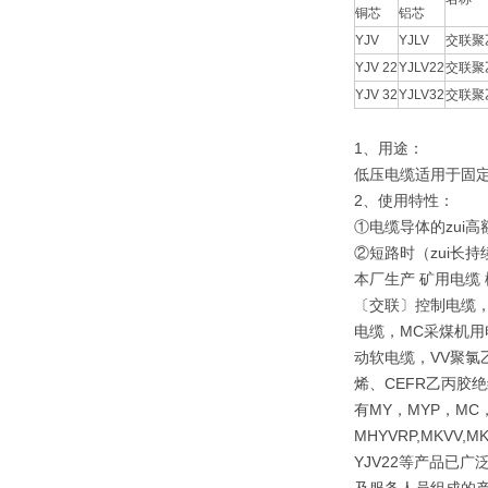
铜芯
铝芯
YJV
YJLV
交联聚
YJV 22
YJLV22
交联聚
YJV 32
YJLV32
交联聚
1、用途：
低压电缆适用于固定
2、使用特性：
①电缆导体的zui高
②短路时（zui长持
本厂生产 矿用电缆
〔交联〕控制电缆，
电缆，MC采煤机用
动软电缆，VV聚氯
烯、CEFR乙丙胶
有MY，MYP，MC，
MHYVRP,MKVV,M
YJV22等产品已