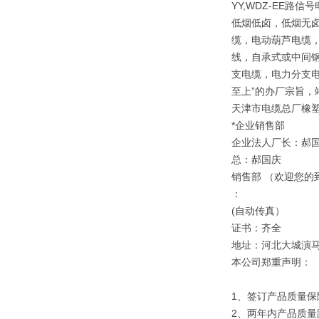
YY,WDZ-EE路信
低烟低卤，低烟无卤
缆，电动葫芦电缆，
线，自承式或中间钢
支电缆，电力分支电
至上”的办厂宗旨，
天津市电缆总厂橡
*企业销售部
企业法人厂长：郝
总：郝国庆
销售部 （欢迎您的
：
(自动传真）
证书：齐全
地址：河北大城演
本公司郑重声明：
1、签订产品质量保
2、两年内产品质量