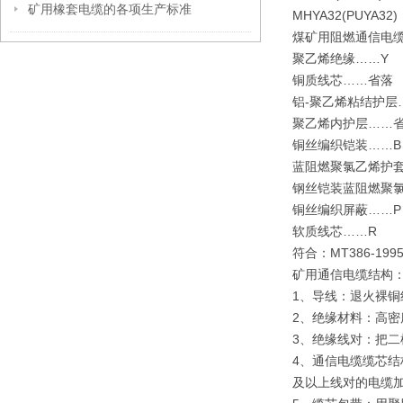
矿用橡套电缆的各项生产标准
MHYA32(PU
煤矿用阻燃通信电
聚乙烯绝缘……
铜质线芯……省
铝-聚乙烯粘结护
聚乙烯内护层……
铜丝编织铠装……
蓝阻燃聚氯乙烯护
钢丝铠装蓝阻燃聚
铜丝编织屏蔽……
软质线芯……R
符合：MT386-1
矿用通信电缆结构
1、导线：退火裸铜线
2、绝缘材料：高
3、绝缘线对：把
4、通信电缆缆芯结
及以上线对的电缆