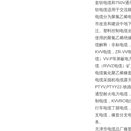
套软电缆和750V
软电缆适用于交流额
电缆分为聚氯乙烯
市改造和建设中地下
泛。塑料控制电缆全
使用的聚氯乙烯绝
缆解释：非标电缆，
KVV电缆，ZR-V
缆）VV-P等屏蔽
缆（RVVZ电缆）矿
电缆氯化聚乙烯橡套
电缆采掘机电缆露天矿
PTYV,PTYY2
通型耐火电力电缆，
制电缆，KVVRC
行车电缆丁腈电缆，
支电缆，橡套分支电
务。
天津市电缆总厂橡