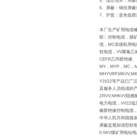
5、缆芯包带：
6、屏蔽：铜丝屏
7、护套：蓝色低
本厂生产矿用电缆
联〕控制电缆，煤矿
缆，MC采煤机用电
软电缆，VV聚氯乙
CEFR乙丙胶绝缘
MY，MYP，MC，M
MHYVRP,MKVV,M
YJV22等产品已
及服务人员组成的产
ZRVV,NHKV
电力电缆，VV22
橡胶绝缘控制电缆，
中华人民共和国煤炭行
屏蔽监视加强型软电
0.5KV煤矿用电