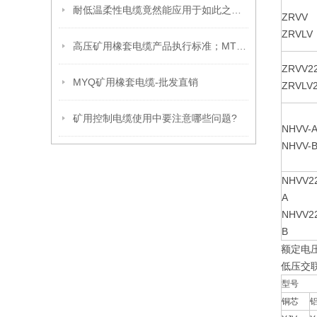
耐低温柔性电缆竟然能应用于如此之多的范围
ZRVV
ZRVLV
高压矿用橡套电缆产品执行标准；MT818.7-2009
ZRVV2
MYQ矿用橡套电缆-批发直销
ZRVLV
矿用控制电缆使用中要注意哪些问题?
NHVV-
NHVV-
NHVV2
A
NHVV2
B
额定电压
低压交联
型号
铜芯