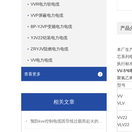
VVR电力软电缆
VVP屏蔽电力电缆
BP-YJVP变频电力电缆
产品
YJV22铠装电力电缆
ZRYJV阻燃电力电缆
本厂生
芯系列
VV电力电缆
执行标准
VV-5
查看更多
聚氯乙烯
型号
VV
相关文章
VLV
VV22
预防kvv控制电缆因导线过载而起火的小技巧
VLV22