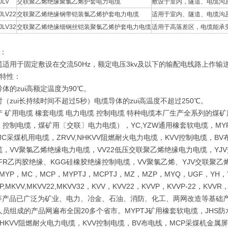
JLV
交联聚乙烯绝缘聚氯乙烯护套电力电缆
敷设于室内，隧道、电缆沟
JLV22
交联聚乙烯绝缘钢带铠装氯乙烯护套电力电缆
适用于室内、隧道、电缆沟
JLV32
交联聚乙烯绝缘细钢丝铠装聚氯乙烯护套电力电缆
适用于高落差区，电缆能承
途：
缆适用于固定敷设在交流50Hz，额定电压3kv及以下的输配电线路上作输
用特性：
体的zui高额定温度为90℃。
（zui长持续时间不超过5秒）电缆导体的zui高温度不超过250℃。
产 矿用电缆 橡套电缆 电力电缆 控制电缆 特种电缆本厂生产全系列的
控制电缆，煤矿用〔交联〕电力电缆），YC,YZW通用橡套软电缆，MYP
C采煤机用电缆，ZRVV,NHKVV阻燃耐火电力电缆，KVV控制电缆，
，VV聚氯乙烯绝缘电力电缆，VV22低压交联聚乙烯绝缘电力电缆，YJV
FR乙丙胶绝缘、KGG硅橡胶绝缘控制电缆，VV聚氯乙烯、YJV交联聚乙
MYP，MC，MCP，MYPTJ，MCPTJ，MZ，MZP，MYQ，UGF，YH，Y
P,MKVV,MKVV22,MKVV32，KVV，KVV22，KVVP，KVVP-22，KVVR
22等产品已广泛为矿业、电力、冶金、石油、消防、化工、两网改造等基
员组成的产品网遍布全国20多个省市。MYPTJ矿用橡套软电缆，JHS防
,NHKVV阻燃耐火电力电缆，KVV控制电缆，BV布电线，MCP采煤机