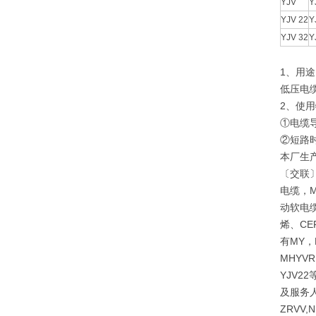
YJV
Y
YJV 22
Y
YJV 32
Y
1、用
低压电
2、使
①电缆导
②短路时
本厂生
〔交联〕
电缆，M
动软电缆
烯、CE
有MY，
MHYVR
YJV
及服务人
ZRVV