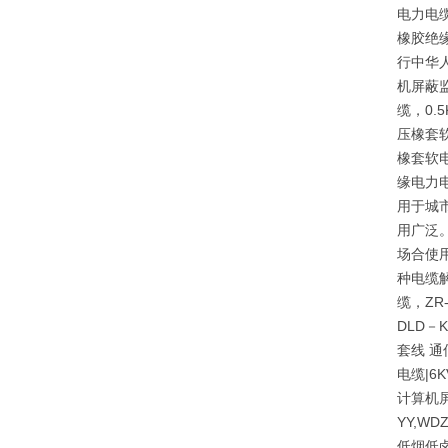
电力电缆
橡胶绝
行中华人
机屏蔽监
缆，0
压橡套
橡套软
缘电力
用于城
用广泛。
场合使
种电缆
缆，ZR
DLD－
套线 通
电缆|6
计算机屏
YY,W
低烟低