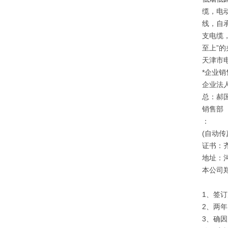
缆，电
线，自承
支电缆，
至上”
天津市
*企业销
企业法
总：郝
销售部
：
(自动传
证书：
地址：
本公司
1、签
2、两
3、确