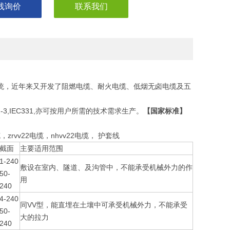
线询价
联系我们
电系统，近年来又开发了阻燃电缆、耐火电缆、低烟无卤电缆及五
332-3,IEC331,亦可按用户所需的技术需求生产。
【国家标准】
，zrvv22电缆，nhvv22电缆， 护套线
截面
主要适用范围
1-240
敷设在室内、隧道、及沟管中，不能承受机械外力的作
50-
用
240
4-240
同VV型，能直埋在土壤中可承受机械外力，不能承受
50-
大的拉力
240