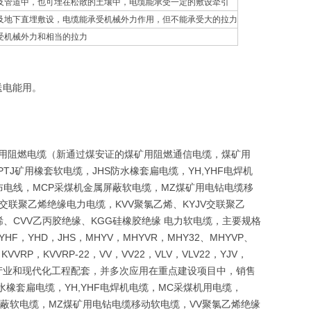
及管道中，也可埋在松散的土壤中，电缆能承受一定的敷设牵引
及地下直埋敷设，电缆能承受机械外力作用，但不能承受大的拉力
受机械外力和相当的拉力
送电能用。
煤矿用阻燃电缆（新通过煤安证的煤矿用阻燃通信电缆，煤矿用
TJ矿用橡套软电缆，JHS防水橡套扁电缆，YH,YHF电焊机
BV布电线，MCP采煤机金属屏蔽软电缆，MZ煤矿用电钻电缆移
交联聚乙烯绝缘电力电缆，KVV聚氯乙烯、KYJV交联聚乙
烯、CVV乙丙胶绝缘、KGG硅橡胶绝缘 电力软电缆，主要规格
HF，YHD，JHS，MHYV，MHYVR，MHY32、MHYVP、
，KVVRP，KVVRP-22，VV，VV22，VLV，VLV22，YJV，
础产业和现代化工程配套，并多次应用在重点建设项目中，销售
水橡套扁电缆，YH,YHF电焊机电缆，MC采煤机用电缆，
金属屏蔽软电缆，MZ煤矿用电钻电缆移动软电缆，VV聚氯乙烯绝缘