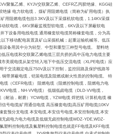
VV聚氯乙烯、KYJV交联聚乙烯、CEFR乙丙胶绝缘、KGG硅
橡胶绝缘 电力软电缆， 煤矿用阻燃电缆（简称为矿用电缆）执
矿用阻燃电缆包括3.3KV及以下采煤机软电缆，1.14KV采煤
下移动软电缆，6KV屏蔽监视型软电缆，6KV及以下屏蔽软电
矿井下设备用电线电缆.通用橡套软电缆简称橡套电缆，分为高
v及以下移动配电装置及矿山采掘机械；起重运输机械等。低压
器设备用其中分为轻型、中型和重型三种型号电缆。 塑料绝
的低压电缆和交联聚乙烯电缆三层共挤的高中压电力电缆主要
市美观电缆从架空转入地下中低压交流电缆（XLPE电缆）应
适用于交流额定电压750V及以下控制，监控回路及保护线路等
，铜带屏蔽电缆，铠装电缆及阻燃或耐火性质的控制电缆。 特
电缆（CEFR电缆） 阻燃电缆（阻燃控制电缆，阻燃电力电
KVV电缆，NH-VV电缆） 低烟低卤电缆（DLD-VV电缆，
电缆（耐油，耐磨）YCW电缆，YZW电缆 焊把线 计算机电缆 橡
信号电缆|矿用通信电缆 高压橡套电缆|高压矿用电缆|10KV
燃橡套预分支电缆 本安电缆,本安信号电缆,本安控制电缆,本安
无卤电力电力电缆及低烟无卤控制电缆WDZ-YDE,WDZ-
YJV电缆 氟塑料控制电缆及氟塑料控制电缆也就是FF电缆及KFF电缆
动型仪表信号电缆，JYVP集散型仪表信号电缆 自承式控制电