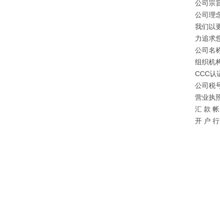
公司宗旨
公司理
我们以
力追求
公司名
组织机构
CCC认证
公司税号：
营业执照注
汇 款 帐 
开 户