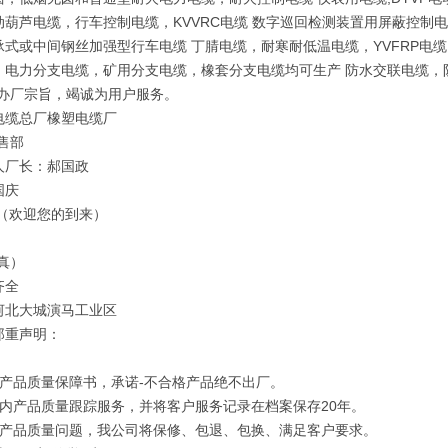
动葫芦电缆，行车控制电缆，KVVRC电缆 数字巡回检测装置用屏蔽控制电
式或中间钢丝加强型行车电缆 丁腈电缆，耐寒耐低温电缆，YVFRP电缆，
电力分支电缆，矿用分支电缆，橡套分支电缆均可生产 防水交联电缆，防鼠蚁
的办厂宗旨，竭诚为用户服务。
电缆总厂橡塑电缆厂
售部
人厂长：郝国政
国庆
 （欢迎您的到来）
真）
齐全
河北大城演马工业区
郑重声明：
订产品质量保障书，承诺-不合格产品绝不出厂。
年内产品质量跟踪服务，并将客户服务记录在档案保存20年。
因产品质量问题，我公司将保修、包退、包换、满足客户要求。