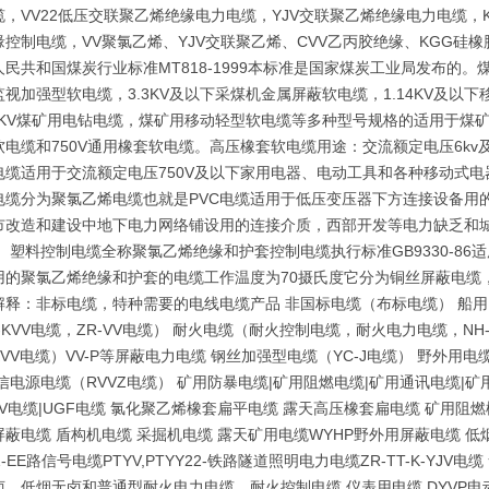
，VV22低压交联聚乙烯绝缘电力电缆，YJV交联聚乙烯绝缘电力电缆，K
缘控制电缆，VV聚氯乙烯、YJV交联聚乙烯、CVV乙丙胶绝缘、KGG硅
民共和国煤炭行业标准MT818-1999本标准是国家煤炭工业局发布的。煤
视加强型软电缆，3.3KV及以下采煤机金属屏蔽软电缆，1.14KV及以
.5KV煤矿用电钻电缆，煤矿用移动轻型软电缆等多种型号规格的适用于煤
软电缆和750V通用橡套软电缆。高压橡套软电缆用途：交流额定电压6k
电缆适用于交流额定电压750V及以下家用电器、电动工具和各种移动式电
电缆分为聚氯乙烯电缆也就是PVC电缆适用于低压变压器下方连接设备用
市改造和建设中地下电力网络铺设用的连接介质，西部开发等电力缺乏和城
 塑料控制电缆全称聚氯乙烯绝缘和护套控制电缆执行标准GB9330-86
用的聚氯乙烯绝缘和护套的电缆工作温度为70摄氏度它分为铜丝屏蔽电缆
解释：非标电缆，特种需要的电线电缆产品 非国标电缆（布标电缆） 船用
-KVV电缆，ZR-VV电缆） 耐火电缆（耐火控制电缆，耐火电力电缆，NH-
KVV电缆）VV-P等屏蔽电力电缆 钢丝加强型电缆（YC-J电缆） 野外用
信电源电缆（RVVZ电缆） 矿用防暴电缆|矿用阻燃电缆|矿用通讯电缆|矿用
KV电缆|UGF电缆 氯化聚乙烯橡套扁平电缆 露天高压橡套扁电缆 矿用阻
蔽电缆 盾构机电缆 采掘机电缆 露天矿用电缆WYHP野外用屏蔽电缆 低烟
DZ-EE路信号电缆PTYV,PTYY22-铁路隧道照明电力电缆ZR-TT-K-
卤，低烟无卤和普通型耐火电力电缆，耐火控制电缆 仪表用电缆,DYVP电