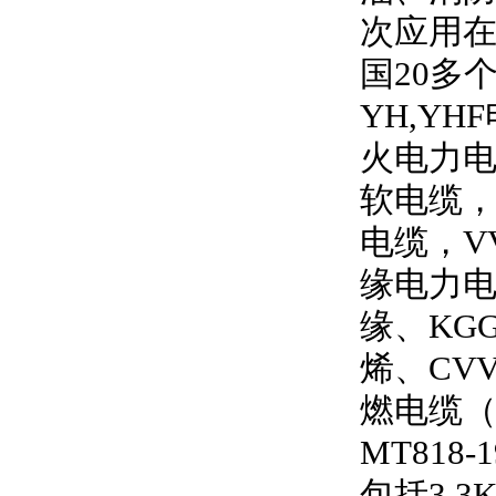
次应用
国
20
多
YH,YHF
火电力
软电缆
电缆，
V
缘电力
缘、
KG
烯、
CV
燃电缆
MT818-1
包括
3.3