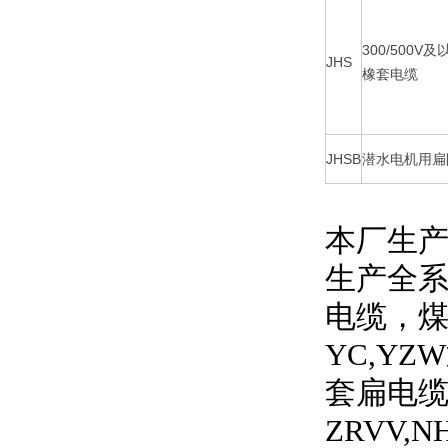
300/500
JHS
橡套电缆
JHSB
潜水电机用扁
本厂生产
生产全
电缆，
YC,YZW
套扁电
ZRVV,N