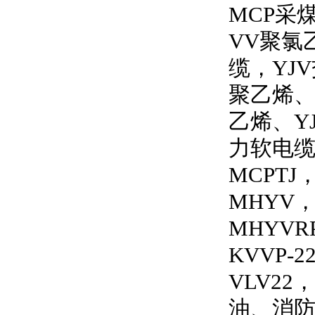
MCP
采
VV
聚氯
缆，
YJV
聚乙烯
乙烯、
Y
力软电
MCPTJ
MHYV
MHYVRP
KVVP-2
VLV22
，
油、消