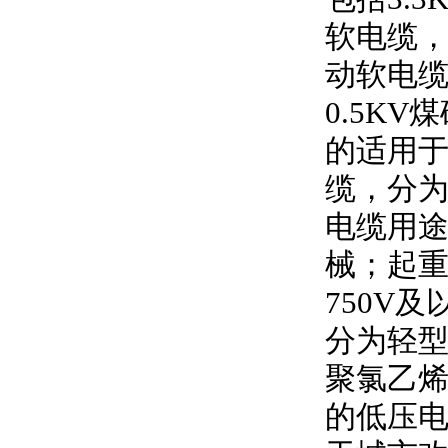
软电缆
动软电
0.5KV
煤
的适用
缆，分
电缆用
械；起
750V
及
分为轻型
聚氯乙
的低压