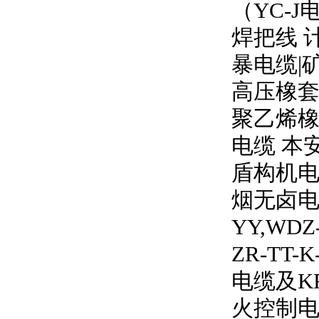
（
YC-J
焊把线 
暴电缆
|
高压橡
聚乙烯橡
电缆 本
盾构机电
烟无卤
YY,WDZ
ZR-TT-K
电缆及
K
火控制电