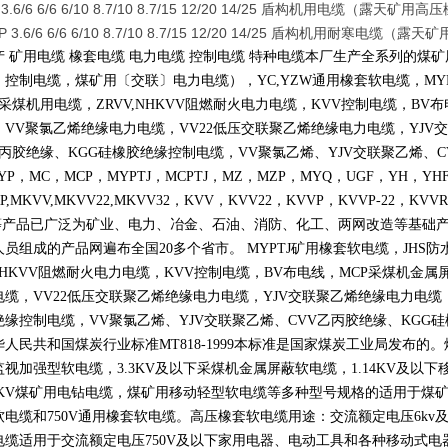
 3.6/6 6/6 6/10 8.7/10 8.7/15 12/20 14/25 盾构机用电缆（露天
P 3.6/6 6/6 6/10 8.7/10 8.7/15 12/20 14/25 盾构机用耐寒电
产 矿用电缆 橡套电缆 电力电缆 控制电缆 特种电缆本厂生产全系列的
〕控制电缆，煤矿用〔交联〕电力电缆），
YC,YZW
通用橡套软电缆，
MY
采煤机用电缆，
ZRVV,NHKVV
阻燃耐火电力电缆，
KVV
控制电缆，
BV
布
，
VV
聚氯乙烯绝缘电力电缆，
VV22
低压交联聚乙烯绝缘电力电缆，
YJV
交
丙胶绝缘、
KGG
硅橡胶绝缘控制电缆，
VV
聚氯乙烯、
YJV
交联聚乙烯、
C
YP
，
MC
，
MCP
，
MYPTJ
，
MCPTJ
，
MZ
，
MZP
，
MYQ
，
UGF
，
YH
，
YH
P,MKVV,MKVV22,MKVV32
，
KVV
，
KVV22
，
KVVP
，
KVVP-22
，
KVVR
等产品已广泛为矿业、电力、冶金、石油、消防、化工、两网改造等基础
人员组成的产品网遍布全国
20
多个省市。
MYPTJ
矿用橡套软电缆，
JHS
防
NHKVV
阻燃耐火电力电缆，
KVV
控制电缆，
BV
布电线，
MCP
采煤机金属
电缆，
VV22
低压交联聚乙烯绝缘电力电缆，
YJV
交联聚乙烯绝缘电力电缆
绝缘控制电缆，
VV
聚氯乙烯、
YJV
交联聚乙烯、
CVV
乙丙胶绝缘、
KGG
硅
华人民共和国煤炭行业标准
MT818-1999
本标准是国家煤炭工业局发布的。
监视加强型软电缆，
3.3KV
及以下采煤机金属屏蔽软电缆，
1.14KV
及以下
KV
煤矿用电钻电缆，煤矿用移动轻型软电缆等多种型号规格的适用于煤
软电缆和
750V
通用橡套软电缆。高压橡套软电缆用途：交流额定电压
6kv
电缆适用于交流额定电压
750V
及以下家用电器、电动工具和各种移动式电