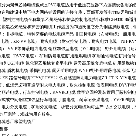
缆分为聚氯乙烯电缆也就是
PVC
电缆适用于低压变压器下方连接设备用的
改造和建设中地下电力网络铺设用的连接介质，西部开发等电力缺乏和城
。 塑料控制电缆全称聚氯乙烯绝缘和护套控制电缆执行标准
GB9330-86
适
的聚氯乙烯绝缘和护套的电缆工作温度为
70
摄氏度它分为铜丝屏蔽电缆，
释：非标电缆，特种需要的电线电缆产品 非国标电缆（布标电缆） 船用
V
电缆，
ZR-VV
电缆） 耐火电缆（耐火控制电缆，耐火电力电缆，
NH-KV
缆）
VV-P
等屏蔽电力电缆 钢丝加强型电缆（
YC-J
电缆） 野外用电缆（耐
源电缆（
RVVZ
电缆） 矿用防暴电缆
|
矿用阻燃电缆
|
矿用通讯电缆
|
矿用信号
电缆
|UGF
电缆 氯化聚乙烯橡套扁平电缆 露天高压橡套扁电缆 矿用阻燃橡
电缆 盾构机电缆 采掘机电缆 露天矿用电缆
WYHP
野外用屏蔽电缆 低烟
Z-EE
路信号电缆
PTYV,PTYY22-
铁路隧道照明电力电缆
ZR-TT-K-YJV
电缆
卤，低烟无卤和普通型耐火电力电缆，耐火控制电缆 仪表用电缆
,DYVP
电
动葫芦电缆，行车控制电缆，
KVVRC
电缆 数字巡回检测装置用屏蔽控制
承式或中间钢丝加强型行车电缆 丁腈电缆，耐寒耐低温电缆，
YVFRP
电缆
，电力分支电缆，矿用分支电缆，橡套分支电缆均可生产 防水交联电缆，防鼠
办厂宗旨，竭诚为用户服务。
电缆总厂橡塑电缆厂
销售部