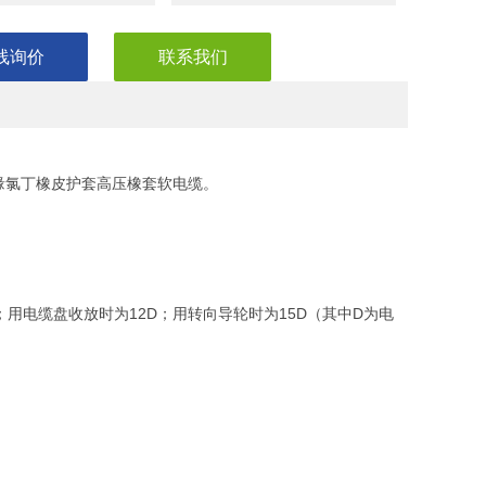
线询价
联系我们
绝缘氯丁橡皮护套高压橡套软电缆。
D；用电缆盘收放时为12D；用转向导轮时为15D（其中D为电