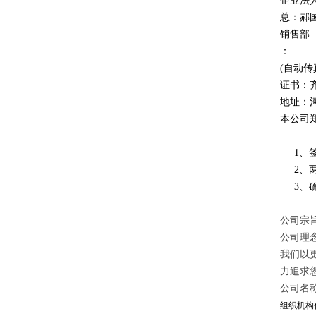
企业法
总：郝
销售部
：
(自动传
证书：
地址：
本公司
1、签
2、两
3、确
公司宗旨
公司理
我们以
力追求
公司名
组织机构代