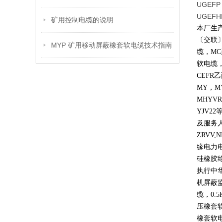
UGEFP
UGEFH
矿用控制电缆的说明
本厂生
〔交联
MYP 矿用移动屏蔽橡套软电缆技术指南
缆，
MC
软电缆
CEFR
乙
MY
，
M
MHYVR
YJV22
及服务
ZRVV,
缘电力
硅橡胶
执行中
机屏蔽
缆，
0.5
压橡套
橡套软