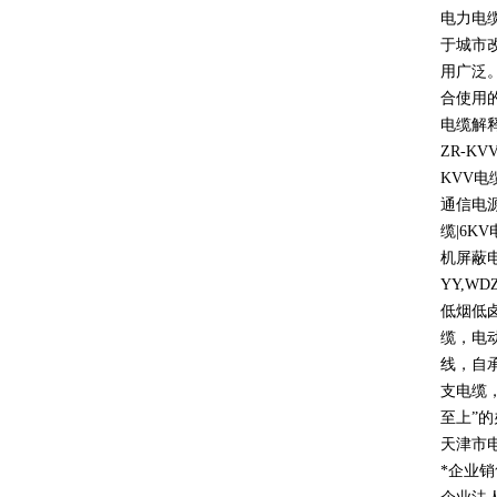
电力电
于城市
用广泛
合使用
电缆解
ZR-KV
KVV
电
通信电
缆
|6KV
机屏蔽
YY,WD
低烟低
缆，电
线，自
支电缆
至上
”
的
天津市
*企业