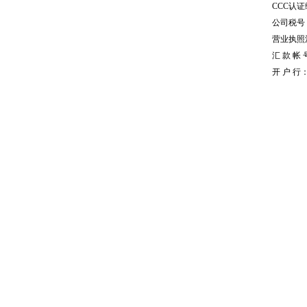
CCC认证编
公司税号：1
营业执照注册
汇 款 帐 号
开 户 