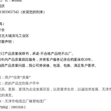
人厂长：郝国政
国庆
1
3
833
657342
（欢迎您的到来）
真）
齐全
河北大城演马工业区
郑重声明：
订产品质量保障书，承诺-不合格产品绝不出厂。
年内产品质量跟踪服务，并将客户服务记录在档案保存20年。
因产品质量问题，我公司将保修、包退、包换、满足客户要求。
；用户*信誉*质量*
念；把的产品交到客户手中
更高、更新、更强为企业发展宗旨，以质量求生存，以诚信求发展。天津
您的满意。
称：天津市电缆总厂橡塑电缆厂
码证：10951028-2