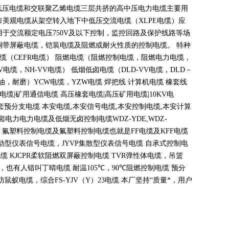
低压电缆和交联聚乙烯电缆三层共挤的高中压电力电缆主要用
市美观电缆从架空转入地下中低压交流电缆（
XLPE
电缆）应
用于交流额定电压
750V
及以下控制，监控回路及保护线路等场
铜带屏蔽电缆，铠装电缆及阻燃或耐火性质的控制电缆。 特种
电缆（
CEFR
电缆） 阻燃电缆（阻燃控制电缆，阻燃电力电缆，
V
电缆，
NH-VV
电缆） 低烟低卤电缆（
DLD-VV
电缆，
DLD
－
油，耐磨）
YCW
电缆，
YZW
电缆 焊把线 计算机电缆 橡套线
电缆
|
矿用通信电缆 高压橡套电缆
|
高压矿用电缆
|10KV
电
套预分支电缆 本安电缆
,
本安信号电缆
,
本安控制电缆
,
本安计算
无卤电力电力电缆及低烟无卤控制电缆
WDZ-YDE,WDZ-
 氟塑料控制电缆及氟塑料控制电缆也就是
FF
电缆及
KFF
电缆
动型仪表信号电缆，
JYVP
集散型仪表信号电缆 自承式控制电
电缆
KJCPR
柔软阻燃双屏蔽控制电缆
TVR
弹性体电缆，吊篮
，也有人错叫丁晴电缆 耐温
105
℃
，90
℃
阻燃控制电缆 预分
蚁电缆，综合FS-YJV
（
Y
）
23
电缆 本厂坚持
“
质量*，用户