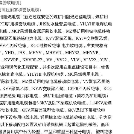
矿用高压橡套软电缆）
缆（露天矿用高压耐寒橡套软电缆）
煤矿用阻燃电缆（新通过煤安证的煤矿用阻燃通信电缆，煤矿用
PTJ
矿用橡套软电缆，
JHS
防水橡套扁电缆，
YH,YHF
电焊机电
电线，
MCP
采煤机金属屏蔽软电缆，
MZ
煤矿用电钻电缆移动
联聚乙烯绝缘电力电缆，
KVV
聚氯乙烯、
KYJV
交联聚乙烯、
VV
乙丙胶绝缘、
KGG
硅橡胶绝缘 电力软电缆，主要规格有
F
，
YHD
，
JHS
，
MHYV
，
MHYVR
，
MHY32
、
MHYVP
、
，
KVVRP
，
KVVRP-22
，
VV
，
VV22
，
VLV
，
VLV22
，
YJV
，
产业和现代化工程配套，并多次应用在重点建设项目中，销售
水橡套扁电缆，
YH,YHF
电焊机电缆，
MC
采煤机用电缆，
屏蔽软电缆，
MZ
煤矿用电钻电缆移动软电缆，
VV
聚氯乙烯绝
，
KVV
聚氯乙烯、
KYJV
交联聚乙烯、
CEFR
乙丙胶绝缘、
KGG
橡胶绝缘 电力软电缆， 煤矿用阻燃电缆（简称为矿用电缆）
煤矿用阻燃电缆包括
3.3KV
及以下采煤机软电缆，
1.14KV
采煤
移动软电缆，
6KV
屏蔽监视型软电缆，
6KV
及以下屏蔽软电
矿井下设备用电线电缆
.
通用橡套软电缆简称橡套电缆，分为高
及以下移动配电装置及矿山采掘机械；起重运输机械等。低压
器设备用其中分为轻型、中型和重型三种型号电缆。 塑料绝缘