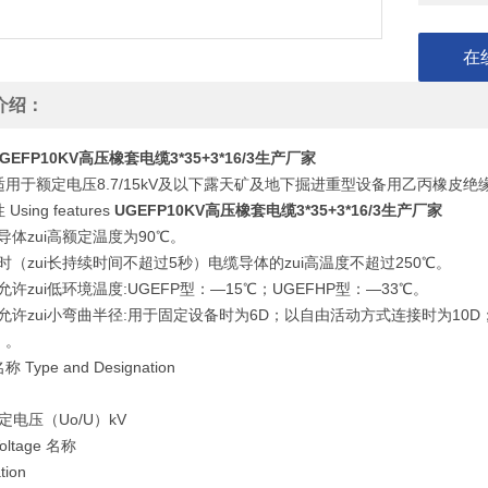
在
介绍：
GEFP10KV高压橡套电缆3*35+3*16/3生产厂家
适用于额定电压8.7/15kV及以下露天矿及地下掘进重型设备用乙丙橡皮
sing features
UGEFP10KV高压橡套电缆3*35+3*16/3生产厂家
缆导体zui高额定温度为90℃。
路时（zui长持续时间不超过5秒）电缆导体的zui高温度不超过250℃。
缆允许zui低环境温度:UGEFP型：—15℃；UGEFHP型：—33℃。
缆允许zui小弯曲半径:用于固定设备时为6D；以自由活动方式连接时为10
）。
Type and Designation
额定电压（Uo/U）kV
Voltage 名称
tion