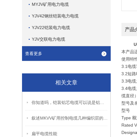
MYJV矿用电力电缆
YJV42钢丝铠装电力电缆
YJV22铠装电力电缆
产品
YJV交联电力电缆
U
本产品
查看更多
使用特性 U
3.1电
3.2短
3.3电
相关文章
3.4电
缆直径
你知道吗，铠装铝芯电缆可以说是铝芯电缆的升级版
型号及名称 
型号
Type 
叙述MKVV矿用控制电缆几种编织层的作用
Rated 
Designa
扁平电缆性能