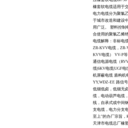
橡套软电缆适用于
电力电缆分为聚氯
于城市改造和建设
用广泛。 塑料控制
合使用的聚氯乙烯
电缆解释：非标电缆
ZR-KVV
电缆，
ZR-
KVV
电缆）
VV-P
等
通信电源电缆（
RV
缆
|6KV
电缆
|UGF
电
机屏蔽电缆 盾构机
YY,WDZ-EE
路信号
低烟低卤，低烟无
缆，电动葫芦电缆
线，自承式或中间
支电缆，电力分支电
至上
”
的办厂宗旨，
天津市电缆总厂橡