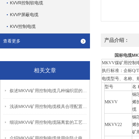
KVVR控制软电缆
KVVP屏蔽电缆
KVV控制电缆
产品介绍：
查看更多
国标电缆MKV
MKVV煤矿用控制
相关文章
执行标准：企标Q/T
电缆型号、名称、
型号
名 
叙述MKVV矿用控制电缆几种编织层的作用
铜
MKVV
烯
浅谈MKVV矿用控制电缆模具合理配置的重要性
缆
铜
细说MKVV矿用控制电缆隔离套的工艺要求
MKVV22
烯
矿
介绍MKVV矿用控制电缆使用中防止电气干扰的三个措施