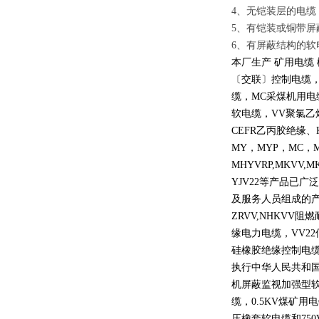
4、无铠装层的电缆
5、有铠装或铜带屏
6、有屏蔽结构的软
本厂生产 矿用电缆
〔交联〕控制电缆
缆，
MC
采煤机用电
软电缆，
VV
聚氯乙
CEFR
乙丙胶绝缘、
MY
，
MYP
，
MC
，
MHYVRP,MKVV,M
YJV22
等产品已广泛
及服务人员组成的
ZRVV,NHKVV
阻燃
缘电力电缆，
VV22
硅橡胶绝缘控制电
执行中华人民共和
机屏蔽监视加强型
缆，
0.5KV
煤矿用电
压橡套软电缆和
750