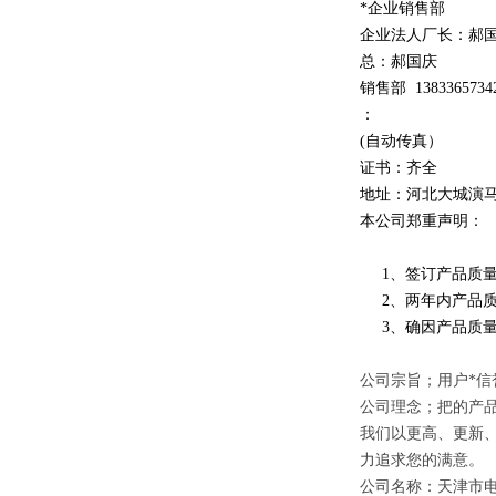
*企业销售部
企业法人厂长：郝
总：郝
国庆
销售部
1
3
833
65734
：
(自动传真）
证书：齐全
地址：河北大城演
本公司郑重声明：
1、签订产品质量
2、两年内产品质
3、确因产品质量
公司宗旨；用户*信
公司理念；把的产
我们以更高、更新
力追求您的满意。
公司名称：天津市