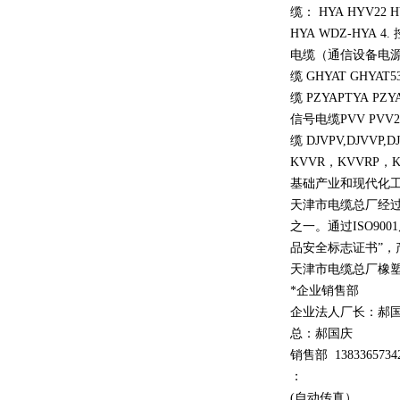
缆： HYA HYV22 HY
HYA WDZ-HYA 4.
电缆（通信设备电源线 ZA
缆 GHYAT GHYAT
缆 PZYAPTYA PZYA
信号电缆PVV PVV22 
缆 DJVPV,DJVVP,D
KVVR，KVVRP
基础产业和现代化工
天津市电缆总厂经
之一。通过ISO90
品安全标志证书”，
天津市电缆总厂橡
*企业销售部
企业法人厂长：郝
总：郝
国庆
销售部
1
3
833
65734
：
(自动传真）