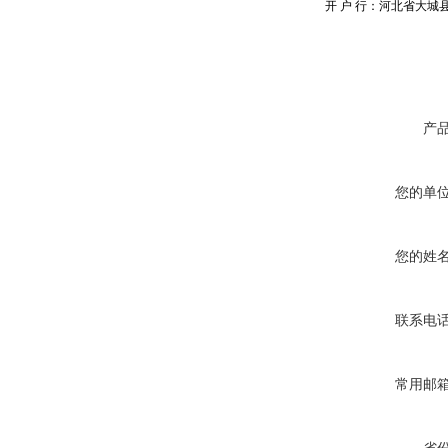
开 户 行：河北省大城
产
您的单
您的姓
联系电
常用邮