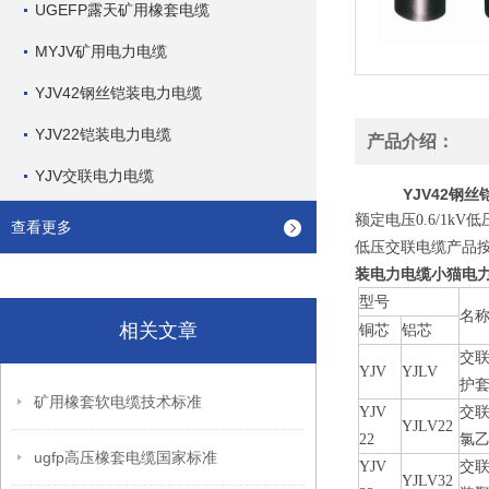
UGEFP露天矿用橡套电缆
MYJV矿用电力电缆
YJV42钢丝铠装电力电缆
YJV22铠装电力电缆
产品介绍：
YJV交联电力电缆
YJV42钢
额定电压0.6/1k
查看更多
低压交联电缆产品按G
装电力电缆小猫电力
型号
名
相关文章
铜芯
铝芯
交
YJV
YJLV
护
矿用橡套软电缆技术标准
YJV
交
YJLV22
22
氯
ugfp高压橡套电缆国家标准
YJV
交
YJLV32