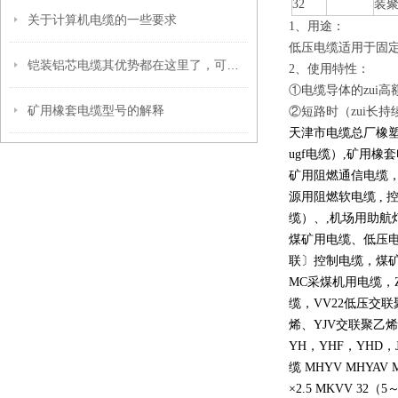
32
装
关于计算机电缆的一些要求
1、用途：
低压电缆适用于固定
铠装铝芯电缆其优势都在这里了，可别错过了！
2、使用特性：
①电缆导体的zui高
矿用橡套电缆型号的解释
②短路时（zui长持
天津市电缆总厂橡塑电
ugf电缆）,矿用橡套
矿用阻燃通信电缆，
源用阻燃软电缆 , 控
缆）、,机场用助航灯
煤矿用电缆、低压电
联〕控制电缆，煤矿
MC采煤机用电缆，
缆，VV22低压交
烯、YJV交联聚乙烯
YH，YHF，YHD，J
缆 MHYV MHYAV 
×2.5 MKVV 32（5