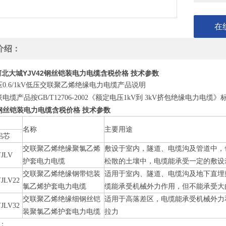
在
介绍：
河北大城YJV42钢丝铠装电力电缆含税价格 技术参数
0.6/1kV低压交联聚乙烯绝缘电力电缆产品说明
电缆产品按GB/T12706-2002《额定电压1kV到 3kV挤包绝缘电力
2钢丝铠装电力电缆含税价格 技术参数
名称
主要用途
铝芯
交联聚乙烯绝缘聚氯乙烯
敷设于室内，隧道、电缆沟及管道中，
YJLV
护套电力电缆
松散的土壤中，电缆能承受一定的敷设
交联聚乙烯绝缘钢带铠装
适用于室内、隧道、电缆沟及地下直埋
YJLV22
氯乙烯护套电力电缆
缆能承受机械外力作用，但不能承受大
交联聚乙烯绝缘细钢丝铠
适用于高落差区，电缆能承受机械外力
YJLV32
装聚氯乙烯护套电力电缆
拉力
：