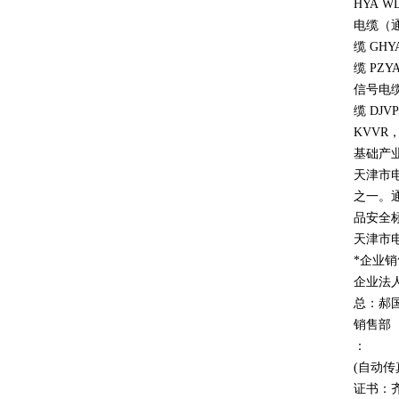
HYA WD
电缆（通信
缆 GHY
缆 PZYA
信号电缆PV
缆 DJVP
KVVR
基础产
天津市
之一。通
品安全
天津市
*企业
企业法
总：郝
销售部
：
(自动传
证书：