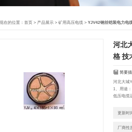
现在的位置：
首页
>
产品展示
>
矿用高压电缆
>
YJV42钢丝铠装电力电
河北
格 技
简要描
河北大城Y
1、用途：
低压电缆适
路上作输
2、使用
更新时间：
①电缆导
②短路时
厂商性
250℃。