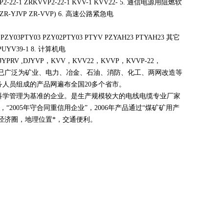
P2-22-1 ZRKVVP2-22-1 KVV-1 KVV22- 5. 通信电源用阻燃软
R-YJVP ZR-VVP
)
6. 高速公路紧急电
 PZY03PTY03 PZY02PTY03 PTYV PZYAH23 PTYAH23 其它
PUYV39-1 8. 计算机电
JVVP,DJYPRV ,DJYVP，KVV，KVV22，KVVP，KVVP-22，
V22等产品已广泛为矿业、电力、冶金、石油、消防、化工、两网改造等
务人员组成的产品网遍布全国20多个省市。
科学管理为基准的企业。是生产规模较大的电线电缆专业厂家
，“2005年守合同重信用企业”，2006年产品通过“煤矿矿用产
经济圈，地理位置*，交通便利。