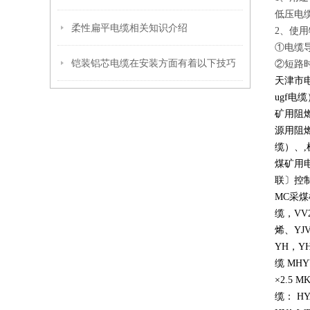
低压电
柔性扁平电缆相关知识介绍
2、使
①电缆导
铠装铝芯电缆在安装方面有着以下技巧
②短路时
天津市电
ugf电
矿用阻
源用阻燃
缆）、,
煤矿用电
联〕控制
MC采煤
缆，VV
烯、YJ
YH，YH
缆 MHY
×2.5 
缆： HYA