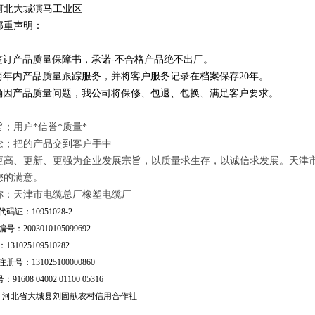
河北大城演马工业区
郑重声明：
订产品质量保障书，承诺-不合格产品绝不出厂。
年内产品质量跟踪服务，并将客户服务记录在档案保存20年。
因产品质量问题，我公司将保修、包退、包换、满足客户要求。
；用户*信誉*质量*
念；把的产品交到客户手中
更高、更新、更强为企业发展宗旨，以质量求生存，以诚信求发展。天津
您的满意。
称：天津市电缆总厂橡塑电缆厂
码证：10951028-2
号：2003010105099692
31025109510282
号：131025100000860
：91608 04002 01100 05316
行：河北省大城县刘固献农村信用合作社