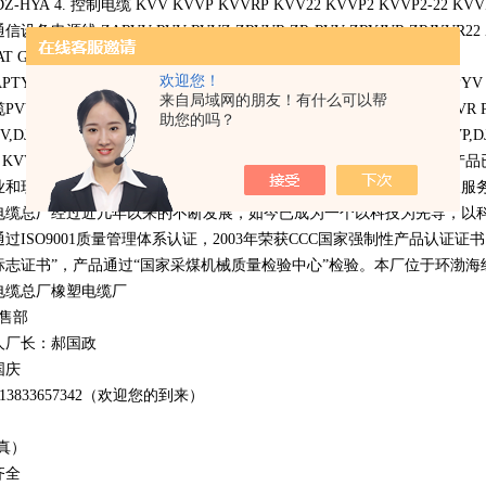
Z-HYA 4. 控制
电
缆 KVV KVVP KVVRP KVV22 KVVP2 KVVP2-22 KVV
设备电源线 ZARVV RVV RVVZ ZRVVR ZR-RVV ZRYJVR ZRJYVR22 Z
AT GHYAT53 7. 铁路信号电
欢迎您！
PTYA PZYA23PTYA23 PZYA22PTYA22 PZY23PTY23 PZY22PTY22 PYV
来自局域网的朋友！有什么可以帮
V PVV22 PDYVP PDYJVP PDYJP3/32 HSVV HSVVP PUYV PUYVR 
助您的吗？
V,DJVVP,DJYJVP,DJYPV,DJYJPV,DJVPVP, DJYPVP, DJYJPVP,JVV,
，KVVRP，KVVRP-22，VV，VV22，VLV，VLV22，YJV，YJ
业和现代化工程配套，并多次应用在重点建设项目中，80余人的销售及服
电缆总厂经过近几年以来的不断发展，如今已成为一个以科技为先导，以
过ISO9001质量管理体系认证，2003年荣获CCC国家强制性产品认证证书
标志证书”，产品通过“国家采煤机械质量检验中心”检验。本厂位于环渤海
电缆总厂橡塑电缆厂
销售部
人厂长：郝国政
国庆
1
3
833
657342
（欢迎您的到来）
真）
齐全