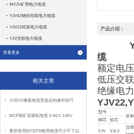
MYJV矿用电力电缆
YJV42钢丝铠装电力电缆
YJV22铠装电力电缆
产品介绍：
YJV交联电力电缆
查看更多
缆
额定电压
低压交联电
相关文章
绝缘电
YJV2
介绍YC橡套电缆受损后的修补技巧
型号
MCP煤矿采煤机电缆 0.66/1.14KV
名
铜芯
铝芯
交
要想使用好CEFR船用电缆可少不了以下步骤
YJV
YJLV