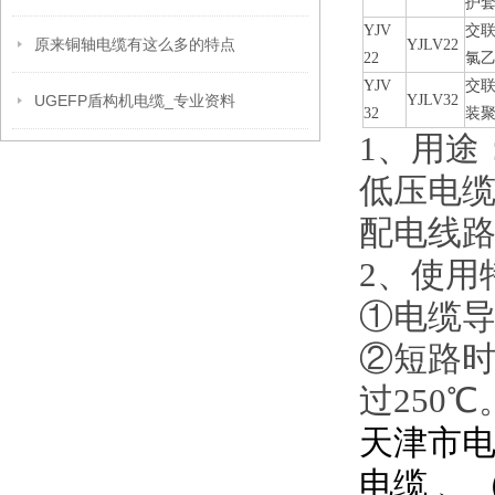
护
YJV
交
原来铜轴电缆有这么多的特点
YJLV22
22
氯
YJV
交
UGEFP盾构机电缆_专业资料
YJLV32
32
装
1、用途
低压电缆
配电线
2、使用
①电缆导
②短路时
过250℃
天津市电
电缆 、（