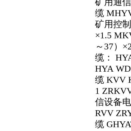
矿用通
缆 MHYV
矿用控制电
×1.5 M
～37）×2
缆： HYA
HYA WD
缆 KVV 
1 ZRKV
信设备电源线
RVV ZRY
缆 GHYA