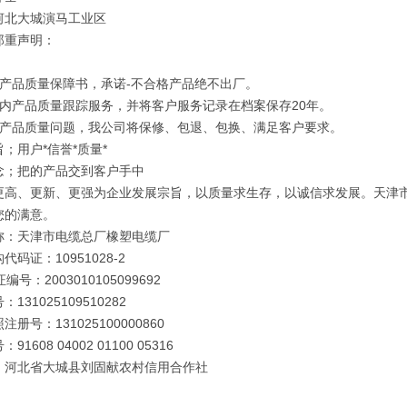
河北大城演马工业区
郑重声明：
订产品质量保障书，承诺-不合格产品绝不出厂。
年内产品质量跟踪服务，并将客户服务记录在档案保存20年。
因产品质量问题，我公司将保修、包退、包换、满足客户要求。
；用户*信誉*质量*
念；把的产品交到客户手中
更高、更新、更强为企业发展宗旨，以质量求生存，以诚信求发展。天津
您的满意。
称：天津市电缆总厂橡塑电缆厂
代码证：10951028-2
编号：2003010105099692
131025109510282
册号：131025100000860
91608 04002 01100 05316
：河北省大城县刘固献农村信用合作社