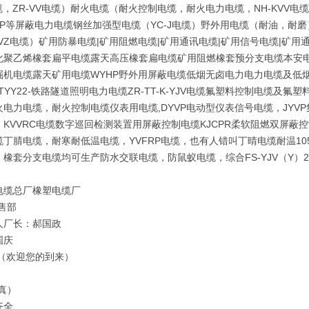
缆，ZR-VV电缆）耐火电缆（耐火控制电缆，耐火电力电缆，NH-KVV电缆，
V-P等屏蔽电力电缆钢丝加强型电缆（YC-J电缆）野外用电缆（耐油，耐
VZ电缆）矿用防暴电缆|矿用阻燃电缆|矿用通讯电缆|矿用信号电缆|矿用通信
化聚乙烯橡套扁平电缆露天高压橡套扁电缆矿用阻燃橡套预分支电缆本安电
机电缆露天矿用电缆WYHP野外用屏蔽电缆低烟无卤电力电力电缆及低烟无卤控制
,PTYY22-铁路隧道照明电力电缆ZR-TT-K-YJV电缆氟塑料控制电缆
火电力电缆，耐火控制电缆仪表用电缆,DYVP电动型仪表信号电缆，JY
，KVVRC电缆数字巡回检测装置用屏蔽控制电缆KJCPR柔软阻燃双屏蔽
缆丁腈电缆，耐寒耐低温电缆，YVFRP电缆，也有人错叫丁晴电缆耐温1
，橡套分支电缆均可生产防水交联电缆，防鼠蚁电缆，综合FS-YJV（Y）
电缆总厂橡塑电缆厂
售部
人厂长：郝国政
国庆
 （欢迎您的到来）
真）
齐全