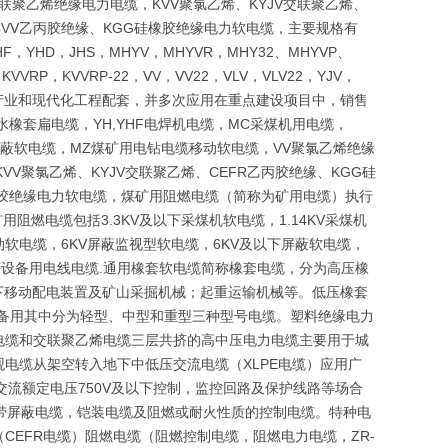
联聚乙烯绝缘电力电缆，KVV聚氯乙烯、KYJV交联聚乙烯、
CVV乙丙胶绝缘、KGG硅橡胶绝缘电力软电缆，主要规格有
F，YHD，JHS，MHYV，MHYVR，MHY32、MHYVP、
，KVVRP，KVVRP-22，VV，VV22，VLV，VLV22，YJV，
础产业和现代化工程配套，并多次应用在重点建设项目中，销售
水橡套扁电缆，YH,YHF电焊机电缆，MC采煤机用电缆，
金属屏蔽软电缆，MZ煤矿用电钻电缆移动软电缆，VV聚氯乙烯绝缘
VV聚氯乙烯、KYJV交联聚乙烯、CEFR乙丙胶绝缘、KGG硅
硅橡胶绝缘电力软电缆，煤矿用阻燃电缆（简称为矿用电缆）执行
用阻燃电缆包括3.3KV及以下采煤机软电缆，1.14KV采煤机
移动软电缆，6KV屏蔽监视型软电缆，6KV及以下屏蔽软电缆，
下设备用电线电缆.通用橡套软电缆简称橡套电缆，分为高压橡
以下移动配电装置及矿山采掘机械；起重运输机械等。低压橡套
设备用其中分为轻型、中型和重型三种型号电缆。塑料绝缘电力
电缆和交联聚乙烯电缆三层共挤的高中压电力电缆主要用于城
电缆从架空转入地下中低压交流电缆（XLPE电缆）应用广
于交流额定电压750V及以下控制，监控回路及保护线路等场合
带屏蔽电缆，铠装电缆及阻燃或耐火性质的控制电缆。特种电
EFR电缆）阻燃电缆（阻燃控制电缆，阻燃电力电缆，ZR-