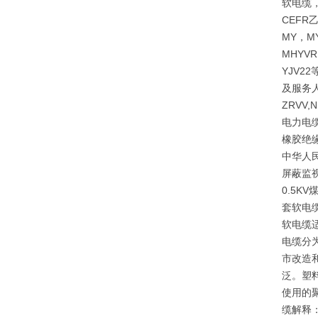
软电缆，
CEF
MY，M
MHYVR
YJV
及服务人
ZRVV
电力电缆
橡胶绝
中华人民
屏蔽监视
0.5
套软电
软电缆
电缆分
市改造
泛。塑
使用的
缆解释