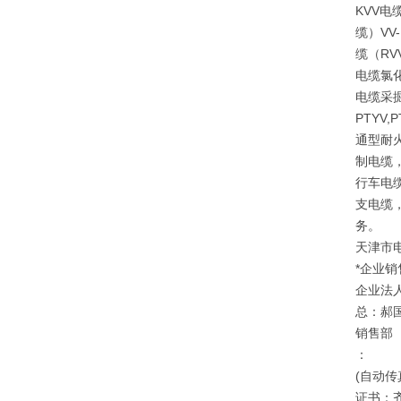
KVV电
缆）V
缆（RV
电缆氯
电缆采掘
PTYV
通型耐
制电缆
行车电
支电缆
务。
天津市
*企业销
企业法
总：郝
销售部
：
(自动传
证书：