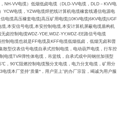
NH-VV电缆）低烟低卤电缆（DLD-VV电缆，DLD－KVV电
磨）YCW电缆，YZW电缆焊把线计算机电缆橡套线通信电源电
电缆高压橡套电缆|高压矿用电缆|10KV电缆|6KV电缆|UGF
缆,本安信号电缆,本安控制电缆,本安计算机屏蔽电缆盾构机
电缆WDZ-YDE,WDZ-YY,WDZ-EE路信号电缆
及氟塑料控制电缆也就是FF电缆及KFF电缆低烟低卤，低烟无卤和普
VP集散型仪表信号电缆自承式控制电缆，电动葫芦电缆，行车控
控制电缆TVR弹性体电缆，吊篮线，自承式或中间钢丝加强型
05℃，90℃阻燃控制电缆预分支电缆，电力分支电缆，矿用分
23电缆本厂坚持“质量*，用户至上”的办厂宗旨，竭诚为用户服