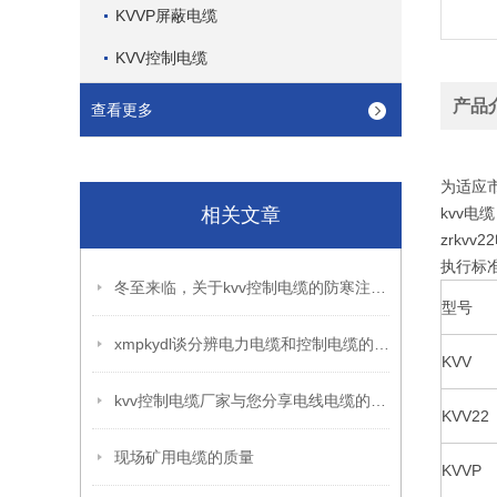
KVVP屏蔽电缆
KVV控制电缆
产品
查看更多
为适应
相关文章
kvv电缆
zrkvv
执行标准
冬至来临，关于kvv控制电缆的防寒注意事项你不可不知
型号
xmpkydl谈分辨电力电缆和控制电缆的六个妙招
KVV
kvv控制电缆厂家与您分享电线电缆的UL认证程序
KVV22
现场矿用电缆的质量
KVVP