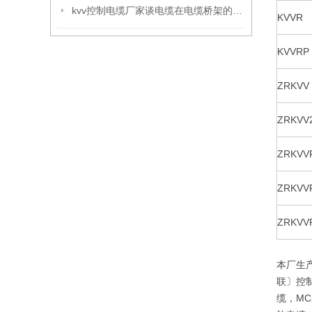
kvv控制电缆厂家谈电缆在电缆桥架的层次安排及短路原因
KVVR
KVVRP
ZRKVV
ZRKVV
ZRKVV
ZRKVV
ZRKVV
本厂生
联〕控制
缆，MC