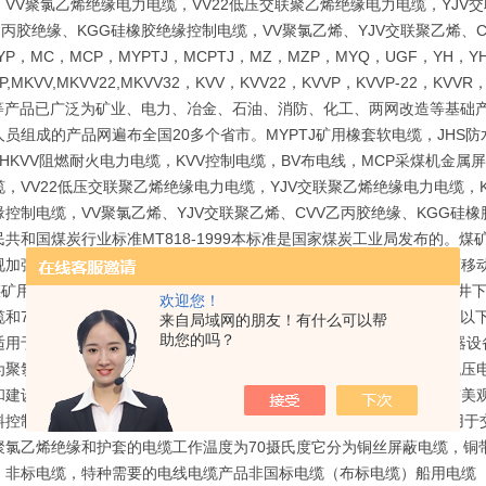
VV聚氯乙烯绝缘电力电缆，VV22低压交联聚乙烯绝缘电力电缆，YJV交
R乙丙胶绝缘、KGG硅橡胶绝缘控制电缆，VV聚氯乙烯、YJV交联聚乙烯、
YP，MC，MCP，MYPTJ，MCPTJ，MZ，MZP，MYQ，UGF，YH，YH
P,MKVV,MKVV22,MKVV32，KVV，KVV22，KVVP，KVVP-22，KVVR
22等产品已广泛为矿业、电力、冶金、石油、消防、化工、两网改造等基
员组成的产品网遍布全国20多个省市。MYPTJ矿用橡套软电缆，JHS防
,NHKVV阻燃耐火电力电缆，KVV控制电缆，BV布电线，MCP采煤机
，VV22低压交联聚乙烯绝缘电力电缆，YJV交联聚乙烯绝缘电力电缆，K
缘控制电缆，VV聚氯乙烯、YJV交联聚乙烯、CVV乙丙胶绝缘、KGG
共和国煤炭行业标准MT818-1999本标准是国家煤炭工业局发布的。煤矿
加强型软电缆，3.3KV及以下采煤机金属屏蔽软电缆，1.14KV及以下
KV煤矿用电钻电缆，煤矿用移动轻型软电缆等多种型号规格的适用于煤矿井
欢迎您！
缆和750V通用橡套软电缆。高压橡套软电缆用途：交流额定电压6kv及
来自局域网的朋友！有什么可以帮
助您的吗？
适用于交流额定电压750V及以下家用电器、电动工具和各种移动式电器
为聚氯乙烯电缆也就是PVC电缆适用于低压变压器下方连接设备用的低压
和建设中地下电力网络铺设用的连接介质，西部开发等电力缺乏和城市美观
料控制电缆全称聚氯乙烯绝缘和护套控制电缆执行标准GB9330-86适用
聚氯乙烯绝缘和护套的电缆工作温度为70摄氏度它分为铜丝屏蔽电缆，铜
：非标电缆，特种需要的电线电缆产品非国标电缆（布标电缆）船用电缆（C