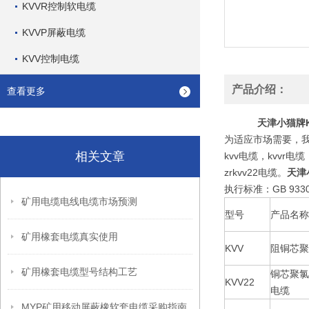
KVVR控制软电缆
KVVP屏蔽电缆
KVV控制电缆
产品介绍：
查看更多
天津小猫牌KV
为适应市场需要，
相关文章
kvv电缆，kvvr电缆
zrkvv22电缆。
天津小
执行标准：GB 933
矿用电缆电线电缆市场预测
型号
产品名称
矿用橡套电缆真实使用
KVV
阻铜芯聚
矿用橡套电缆型号结构工艺
铜芯聚氯
KVV22
电缆
MYP矿用移动屏蔽橡软套电缆采购指南