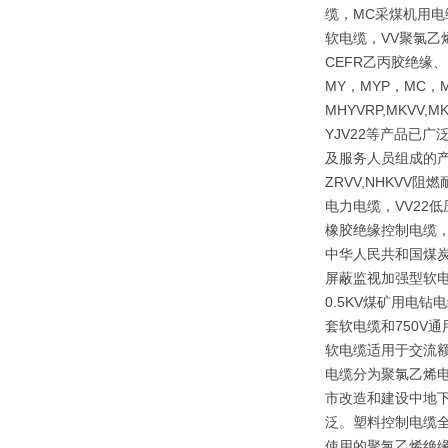
缆，MC采煤机用电
软电缆，VV聚氯乙
CEFR乙丙胶绝缘
MY，MYP，MC，M
MHYVRP,MKVV,M
YJV22等产品已
及服务人员组成的产
ZRVV,NHKV
电力电缆，VV22
橡胶绝缘控制电缆，
中华人民共和国煤炭行
屏蔽监视加强型软电
0.5KV煤矿用电
套软电缆和750V
软电缆适用于交流额
电缆分为聚氯乙烯
市改造和建设中地下
泛。塑料控制电缆全
使用的聚氯乙烯绝