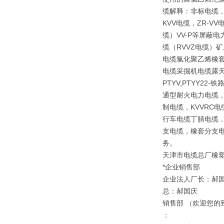
缆解释：非标电缆，
KVV电缆，ZR-V
缆）VV-P等屏蔽
缆（RVVZ电缆）矿
电缆氯化聚乙烯橡套
电缆采掘机电缆露天矿
PTYV,PTYY2
通型耐火电力电缆，
制电缆，KVVRC
行车电缆丁腈电缆，
支电缆，橡套分支电
务。
天津市电缆总厂橡
*企业销售部
企业法人厂长：郝
总：郝国庆
销售部 （欢迎您的
：