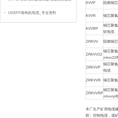
KVVP
阻燃铜芯
UGEFP盾构机电缆_专业资料
KVVR
铜芯聚氯
铜芯聚氯
KVVRP
软电缆
ZRKVV
阻燃铜芯
铜芯聚氯
ZRKVV22
zrkvv2
铜芯聚氯
ZRKVVP
电缆
ZRKVVR
铜芯聚氯
铜芯聚氯
ZRKVVRP
zrkvvr
本厂生产矿用电缆
联〕控制电缆，煤矿