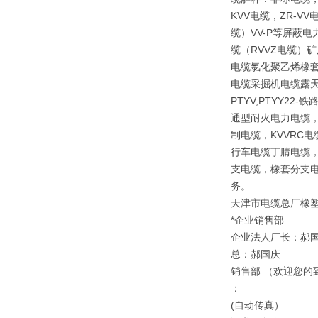
KVV电缆，ZR-V
缆）VV-P等屏蔽
缆（RVVZ电缆）矿
电缆氯化聚乙烯橡套
电缆采掘机电缆露天矿
PTYV,PTYY2
通型耐火电力电缆，
制电缆，KVVRC
行车电缆丁腈电缆，
支电缆，橡套分支电
务。
天津市电缆总厂橡
*企业销售部
企业法人厂长：郝
总：郝国庆
销售部 （欢迎您的
：
(自动传真）