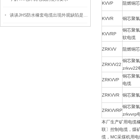
KVVP
阻燃铜芯
谈谈JHS防水橡套电缆出现外观缺陷是什么原因？
KVVR
铜芯聚氯
铜芯聚氯
KVVRP
软电缆
ZRKVV
阻燃铜芯
铜芯聚氯
ZRKVV22
zrkvv2
铜芯聚氯
ZRKVVP
电缆
ZRKVVR
铜芯聚氯
铜芯聚氯
ZRKVVRP
zrkvvr
本厂生产矿用电缆
联〕控制电缆，煤矿
缆，MC采煤机用电