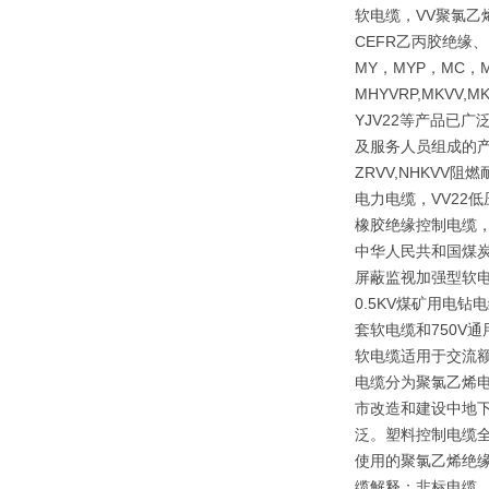
软电缆，VV聚氯乙
CEFR乙丙胶绝缘
MY，MYP，MC，M
MHYVRP,MKVV,M
YJV22等产品已
及服务人员组成的产
ZRVV,NHKV
电力电缆，VV22
橡胶绝缘控制电缆，
中华人民共和国煤炭行
屏蔽监视加强型软电
0.5KV煤矿用电
套软电缆和750V
软电缆适用于交流额
电缆分为聚氯乙烯
市改造和建设中地下
泛。塑料控制电缆全
使用的聚氯乙烯绝
缆解释：非标电缆，