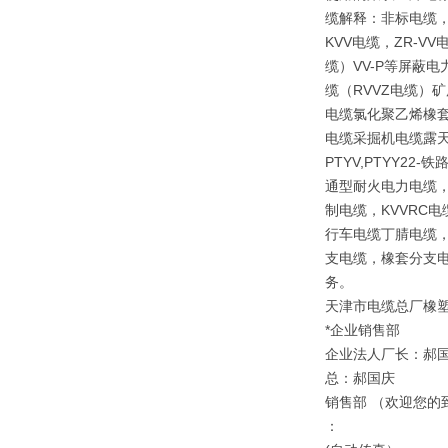
缆解释：非标电缆，
KVV电缆，ZR-V
缆）VV-P等屏蔽
缆（RVVZ电缆）矿
电缆氯化聚乙烯橡套
电缆采掘机电缆露天矿
PTYV,PTYY2
通型耐火电力电缆，
制电缆，KVVRC
行车电缆丁腈电缆，
支电缆，橡套分支电
务。
天津市电缆总厂橡
*企业销售部
企业法人厂长：郝
总：郝国庆
销售部 （欢迎您的
：