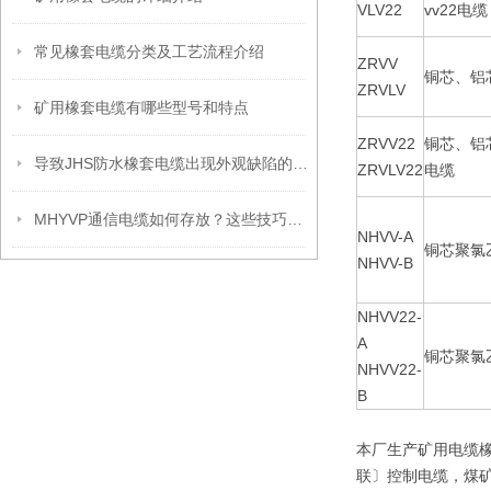
VLV22
vv22电缆
常见橡套电缆分类及工艺流程介绍
ZRVV
铜芯、铝
ZRVLV
矿用橡套电缆有哪些型号和特点
ZRVV22
铜芯、铝
导致JHS防水橡套电缆出现外观缺陷的原因分析
ZRVLV22
电缆
MHYVP通信电缆如何存放？这些技巧保证你之前没想到！
NHVV-A
铜芯聚氯
NHVV-B
NHVV22-
A
铜芯聚氯
NHVV22-
B
本厂生产矿用电缆
联〕控制电缆，煤矿