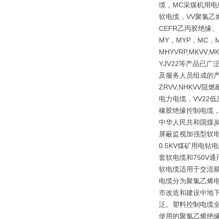
缆，MC采煤机用电
软电缆，VV聚氯乙
CEFR乙丙胶绝缘
MY，MYP，MC，M
MHYVRP,MKVV,M
YJV22等产品已
及服务人员组成的产
ZRVV,NHKV
电力电缆，VV22
橡胶绝缘控制电缆，
中华人民共和国煤炭行
屏蔽监视加强型软电
0.5KV煤矿用电
套软电缆和750V
软电缆适用于交流额
电缆分为聚氯乙烯
市改造和建设中地下
泛。塑料控制电缆全
使用的聚氯乙烯绝