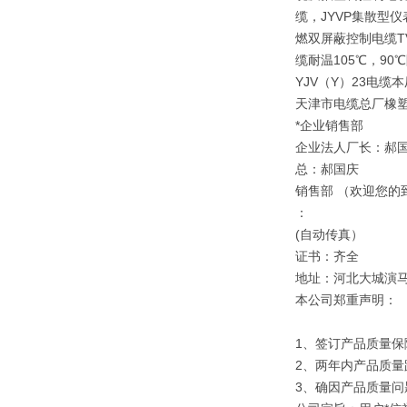
缆，JYVP集散型
燃双屏蔽控制电缆T
缆耐温105℃，9
YJV（Y）23电
天津市电缆总厂橡
*企业销售部
企业法人厂长：郝
总：郝国庆
销售部 （欢迎您的
：
(自动传真）
证书：齐全
地址：河北大城演
本公司郑重声明：
1、签订产品质量保
2、两年内产品质量
3、确因产品质量