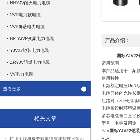
NHYJV耐火电力电缆
VVR电力软电缆
VVP屏蔽电力电缆
BP-YJVP变频电力电缆
产品介绍：
YJV22铠装电力电缆
国标YJV2
ZRYJV阻燃电力电缆
适用范围
本产品适用于工频额
VV电力电缆
使用特性
工频额定电压Uo/U为0
查看更多
电缆导体的允许长期工
短路时（zui长持续
电缆敷设时环境温度
多芯电缆弯曲直径径
相关文章
型号、名称及用途
YJV
国标YJV22铠装
VLV
矿用采煤机橡套软电缆有哪些技术优示