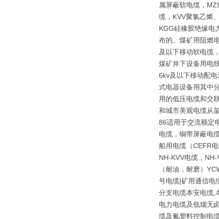
属屏蔽软电缆，MZ
缆，KVV聚氯乙烯
KGG硅橡胶绝缘电
布的。煤矿用阻燃电缆
及以下移动软电缆，
煤矿井下设备用电线
6kv及以下移动配
式电器设备用其中
用的低压电缆和交
和城市美观电缆从架
86适用于交流额定
电缆，铜带屏蔽电
船用电缆（CEFR
NH-KVV电缆，N
（耐油，耐磨）YC
号电缆|矿用通信电
分支电缆本安电缆,
电力电缆及低烟无卤控制
缆及氟塑料控制电缆