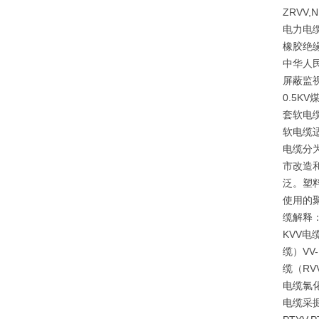
ZRVV
电力电缆
橡胶绝
中华人民
屏蔽监视
0.5
套软电
软电缆
电缆分
市改造
泛。塑
使用的
缆解释
KVV电
缆）V
缆（RV
电缆氯
电缆采掘