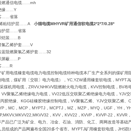
阻燃通信电缆……mh
绝缘……Y
芯……省落
乙烯粘结护层……A
小猫电缆MHYVR矿用通信软电缆2*2*7/0.28*
内护层……省落
织铠装……B
聚氯乙烯护套……V
装蓝阻燃聚氯乙烯护套……32
织屏蔽……P
芯……R
产矿用电缆橡套电缆电力电缆控制电缆特种电缆本厂生产全系列的煤矿用
电缆，煤矿用〔交联〕电力电缆），YC,YZW通用橡套软电缆，MYPTJ
采煤机用电缆，ZRVV,NHKVV阻燃耐火电力电缆，KVV控制电缆，B
VV聚氯乙烯绝缘电力电缆，VV22低压交联聚乙烯绝缘电力电缆，YJV交
R乙丙胶绝缘、KGG硅橡胶绝缘控制电缆，VV聚氯乙烯、YJV交联聚乙烯、
YP，MC，MCP，MYPTJ，MCPTJ，MZ，MZP，MYQ，UGF，YH，YH
P,MKVV,MKVV22,MKVV32，KVV，KVV22，KVVP，KVVP-22，KVVR
22等产品已广泛为矿业、电力、冶金、石油、消防、化工、两网改造等基
员组成的产品网遍布全国20多个省市。MYPTJ矿用橡套软电缆，JHS防