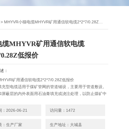
> MHYVR小猫电缆MHYVR矿用通信软电缆2*2*7/0.28Z低报价
电缆MHYVR矿用通信软电缆
7/0.28Z低报价
述：
HYVR矿用通信软电缆2*2*7/0.28Z低报价
填充型电缆适用于煤矿管网的管道铺设，主要用于管道敷设。
和屏蔽层的内外表面用石油膏填充或浇注处理，以防止煤矿中
在煤矿常见的30~C一60~C的环境条件下，煤矿用通信电缆
电气性能保持不变。
2026-06-21
访问量：1472
质：生产厂家
生产地址：大城县