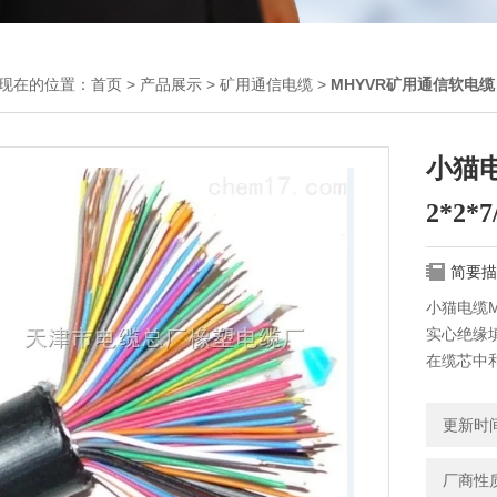
现在的位置：
首页
>
产品展示
>
矿用通信电缆
>
MHYVR矿用通信软电缆
小猫
2*2*
简要描
小猫电缆M
实心绝缘
在缆芯中
水分侵入。
的机械和
更新时间：
厂商性