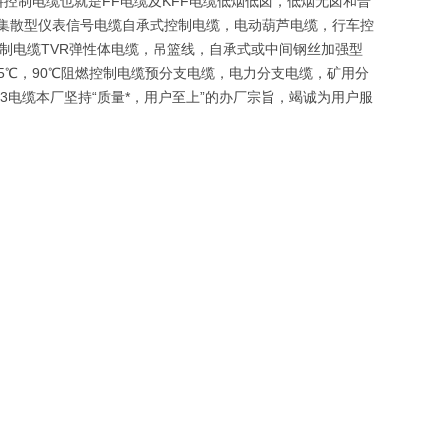
及氟塑料控制电缆也就是FF电缆及KFF电缆低烟低卤，低烟无卤和普
VP集散型仪表信号电缆自承式控制电缆，电动葫芦电缆，行车控
控制电缆TVR弹性体电缆，吊篮线，自承式或中间钢丝加强型
05℃，90℃阻燃控制电缆预分支电缆，电力分支电缆，矿用分
23电缆本厂坚持“质量*，用户至上”的办厂宗旨，竭诚为用户服