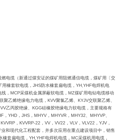
阻燃电缆（新通过煤安证的煤矿用阻燃通信电缆，煤矿用〔交
矿用橡套软电缆，JHS防水橡套扁电缆，YH,YHF电焊机电
V布电线，MCP采煤机金属屏蔽软电缆，MZ煤矿用电钻电缆移动
联聚乙烯绝缘电力电缆，KVV聚氯乙烯、KYJV交联聚乙烯、
CVV乙丙胶绝缘、KGG硅橡胶绝缘电力软电缆，主要规格有
F，YHD，JHS，MHYV，MHYVR，MHY32、MHYVP、
，KVVRP，KVVRP-22，VV，VV22，VLV，VLV22，YJV，
础产业和现代化工程配套，并多次应用在重点建设项目中，销售
水橡套扁电缆，YH,YHF电焊机电缆，MC采煤机用电缆，