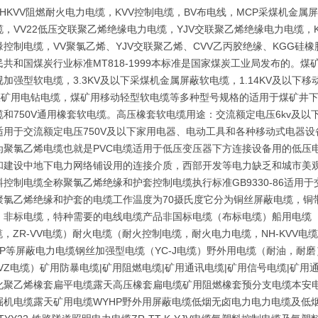
,NHKVV阻燃耐火电力电缆，KVV控制电缆，BV布电线，MCP采煤机
，VV22低压交联聚乙烯绝缘电力电缆，YJV交联聚乙烯绝缘电力电缆，K
缘控制电缆，VV聚氯乙烯、YJV交联聚乙烯、CVV乙丙胶绝缘、KGG
共和国煤炭行业标准MT818-1999本标准是国家煤炭工业局发布的。煤矿
加强型软电缆，3.3KV及以下采煤机金属屏蔽软电缆，1.14KV及以下
KV煤矿用电钻电缆，煤矿用移动轻型软电缆等多种型号规格的适用于煤矿井
缆和750V通用橡套软电缆。高压橡套软电缆用途：交流额定电压6kv及
适用于交流额定电压750V及以下家用电器、电动工具和各种移动式电器
为聚氯乙烯电缆也就是PVC电缆适用于低压变压器下方连接设备用的低压
和建设中地下电力网络铺设用的连接介质，西部开发等电力缺乏和城市美观
料控制电缆全称聚氯乙烯绝缘和护套控制电缆执行标准GB9330-86适用
聚氯乙烯绝缘和护套的电缆工作温度为70摄氏度它分为铜丝屏蔽电缆，铜
：非标电缆，特种需要的电线电缆产品非国标电缆（布标电缆）船用电缆（C
缆，ZR-VV电缆）耐火电缆（耐火控制电缆，耐火电力电缆，NH-KVV电缆，
V-P等屏蔽电力电缆钢丝加强型电缆（YC-J电缆）野外用电缆（耐油，耐
VZ电缆）矿用防暴电缆|矿用阻燃电缆|矿用通讯电缆|矿用信号电缆|矿用通信
化聚乙烯橡套扁平电缆露天高压橡套扁电缆矿用阻燃橡套预分支电缆本安电
机电缆露天矿用电缆WYHP野外用屏蔽电缆低烟无卤电力电力电缆及低烟无卤控制