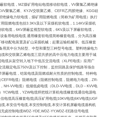
金属屏蔽软电缆，MZ煤矿用电钻电缆移动软电缆，VV聚氯乙烯绝缘
VV聚氯乙烯、KYJV交联聚乙烯、CEFR乙丙胶绝缘、KGG硅
硅橡胶绝缘电力软电缆，煤矿用阻燃电缆（简称为矿用电缆）执行
用阻燃电缆包括3.3KV及以下采煤机软电缆，1.14KV采煤机
移动软电缆，6KV屏蔽监视型软电缆，6KV及以下屏蔽软电缆，
下设备用电线电缆.通用橡套软电缆简称橡套电缆，分为高压橡
以下移动配电装置及矿山采掘机械；起重运输机械等。低压橡套
设备用其中分为轻型、中型和重型三种型号电缆。塑料绝缘电力
电缆和交联聚乙烯电缆三层共挤的高中压电力电缆主要用于城
电缆从架空转入地下中低压交流电缆（XLPE电缆）应用广
于交流额定电压750V及以下控制，监控回路及保护线路等场合
带屏蔽电缆，铠装电缆及阻燃或耐火性质的控制电缆。特种电
EFR电缆）阻燃电缆（阻燃控制电缆，阻燃电力电缆，ZR-
NH-VV电缆）低烟低卤电缆（DLD-VV电缆，DLD－KVV电
磨）YCW电缆，YZW电缆焊把线计算机电缆橡套线通信电源电
电缆高压橡套电缆|高压矿用电缆|10KV电缆|6KV电缆|UGF
缆,本安信号电缆,本安控制电缆,本安计算机屏蔽电缆盾构机
电缆WDZ-YDE,WDZ-YY,WDZ-EE路信号电缆