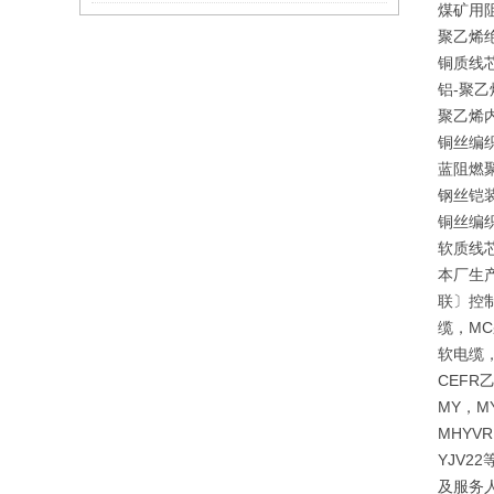
煤矿用
聚乙烯
铜质线
铝-聚
聚乙烯
铜丝编
蓝阻燃
钢丝铠
铜丝编
软质线
本厂生
联〕控制
缆，MC
软电缆，
CEF
MY，M
MHYVR
YJV
及服务人