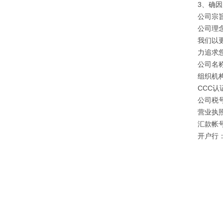
3、确
公司宗旨
公司理
我们以
力追求
公司名
组织机构
CCC认证
公司税号：
营业执照注
汇款帐号：
开户行