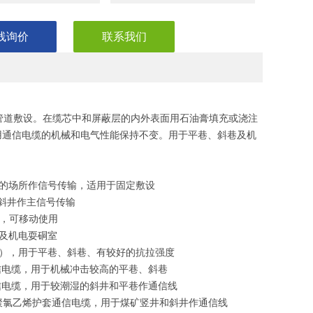
线询价
联系我们
管道敷设。在缆芯中和屏蔽层的内外表面用石油膏填充或浇注
矿用通信电缆的机械和电气性能保持不变。用于平巷、斜巷及机
大的场所作信号传输，适用于固定敷设
或斜井作主信号传输
输，可移动使用
巷及机电耍硐室
四铜），用于平巷、斜巷、有较好的抗拉强度
通信电缆，用于机械冲击较高的平巷、斜巷
通信电缆，用于较潮湿的斜井和平巷作通信线
阻燃聚氯乙烯护套通信电缆，用于煤矿竖井和斜井作通信线