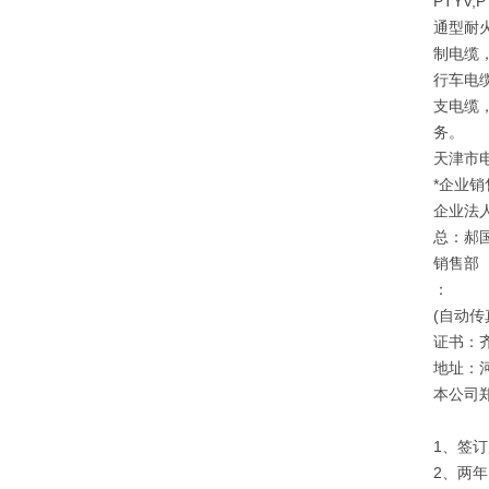
PTYV
通型耐
制电缆
行车电
支电缆
务。
天津市
*企业销
企业法
总：郝
销售部
：
(自动传
证书：
地址：
本公司
1、签
2、两