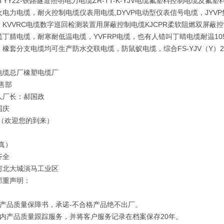
,PTYY22-铁路隧道照明电力电缆ZR-TT-K-YJV电缆氟塑料控制电缆
火电力电缆，耐火控制电缆仪表用电缆,DYVP电动型仪表信号电缆，JY
，KVVRC电缆数字巡回检测装置用屏蔽控制电缆KJCPR柔软阻燃双屏蔽
缆丁腈电缆，耐寒耐低温电缆，YVFRP电缆，也有人错叫丁晴电缆耐温1
，橡套分支电缆均可生产防水交联电缆，防鼠蚁电缆，综合FS-YJV（Y）
电缆总厂橡塑电缆厂
售部
人厂长：郝国政
国庆
 （欢迎您的到来）
真）
齐全
河北大城演马工业区
郑重声明：
订产品质量保障书，承诺-不合格产品绝不出厂。
年内产品质量跟踪服务，并将客户服务记录在档案保存20年。