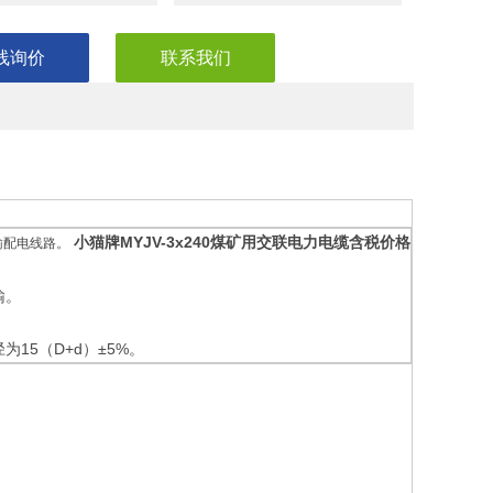
线询价
联系我们
小猫牌MYJV-3x240煤矿用交联电力电缆含税价格
下输配电线路。
输。
15（D+d）±5%。