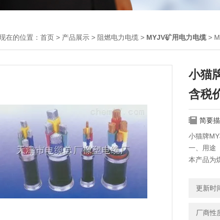
现在的位置：
首页
>
产品展示
>
阻燃电力电缆
>
MYJV矿用电力电缆
> 
小猫牌
含税
简要描
小猫牌MY
一、用途
本产品为
的电力传
二、使用
更新时间：
线芯长期
弯曲半径为
厂商性