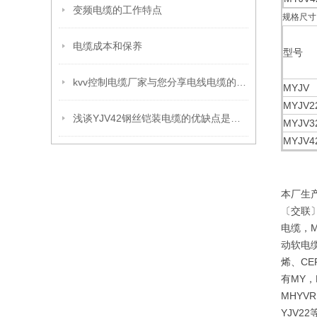
变频电缆的工作特点
规格尺寸
电缆成本和保养
型号
kvv控制电缆厂家与您分享电线电缆的UL认证程序
MYJV
MYJV2
浅谈YJV42钢丝铠装电缆的优缺点是什么?
MYJV3
MYJV4
本厂生
〔交联〕
电缆，M
动软电缆
烯、CE
有MY，
MHYVR
YJV