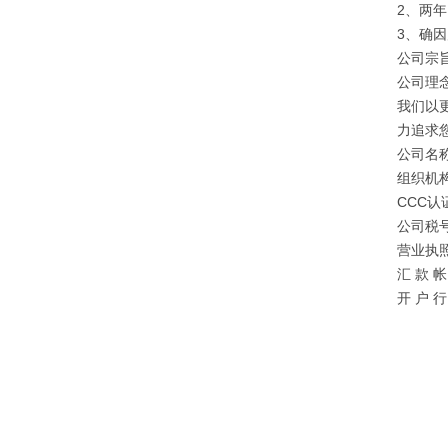
2、两
3、确
公司宗旨
公司理
我们以
力追求
公司名
组织机构
CCC认证
公司税号：
营业执照注
汇 款 帐 
开 户