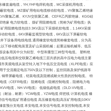
水橡套扁电缆，YH,YHF电焊机电缆，MC采煤机用电缆，
金属屏蔽软电缆，MZ煤矿用电钻电缆移动软电缆，VV聚氯乙烯绝缘
VV聚氯乙烯、KYJV交联聚乙烯、CEFR乙丙胶绝缘、KGG硅
橡胶绝缘 电力软电缆， 煤矿用阻燃电缆（简称为矿用电缆）执
矿用阻燃电缆包括3.3KV及以下采煤机软电缆，1.14KV采煤
下移动软电缆，6KV屏蔽监视型软电缆，6KV及以下屏蔽软电
矿井下设备用电线电缆.通用橡套软电缆简称橡套电缆，分为高
v及以下移动配电装置及矿山采掘机械；起重运输机械等。低压
器设备用其中分为轻型、中型和重型三种型号电缆。 塑料绝
的低压电缆和交联聚乙烯电缆三层共挤的高中压电力电缆主要
市美观电缆从架空转入地下中低压交流电缆（XLPE电缆）应
适用于交流额定电压750V及以下控制，监控回路及保护线路等
，铜带屏蔽电缆，铠装电缆及阻燃或耐火性质的控制电缆。 特
电缆（CEFR电缆） 阻燃电缆（阻燃控制电缆，阻燃电力电
KVV电缆，NH-VV电缆） 低烟低卤电缆（DLD-VV电缆，
电缆（耐油，耐磨）YCW电缆，YZW电缆 焊把线 计算机电缆 橡
信号电缆|矿用通信电缆 高压橡套电缆|高压矿用电缆|10KV
燃橡套预分支电缆 本安电缆,本安信号电缆,本安控制电缆,本安