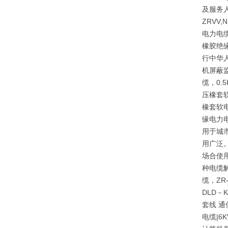
及服务人
ZRVV
电力电缆
橡胶绝
行中华人
机屏蔽监
缆，0
压橡套
橡套软
缘电力
用于城
用广泛。
场合使
种电缆
缆，ZR
DLD－
套线 通
电缆|6