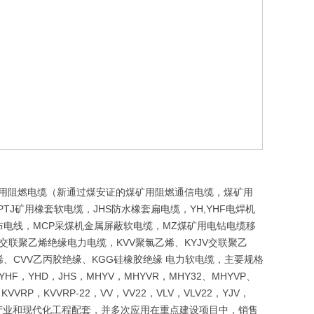
煤矿用阻燃电缆（新通过煤安证的煤矿用阻燃通信电缆，煤矿用
TJ矿用橡套软电缆，JHS防水橡套扁电缆，YH,YHF电焊机
BV布电线，MCP采煤机金属屏蔽软电缆，MZ煤矿用电钻电缆移
交联聚乙烯绝缘电力电缆，KVV聚氯乙烯、KYJV交联聚乙
烯、CVV乙丙胶绝缘、KGG硅橡胶绝缘 电力软电缆，主要规格
HF，YHD，JHS，MHYV，MHYVR，MHY32、MHYVP、
，KVVRP，KVVRP-22，VV，VV22，VLV，VLV22，YJV，
础产业和现代化工程配套，并多次应用在重点建设项目中，销售