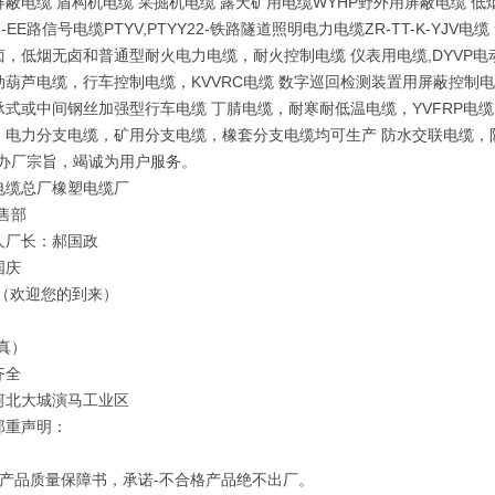
蔽电缆 盾构机电缆 采掘机电缆 露天矿用电缆WYHP野外用屏蔽电缆 低烟
DZ-EE路信号电缆PTYV,PTYY22-铁路隧道照明电力电缆ZR-TT-K-
卤，低烟无卤和普通型耐火电力电缆，耐火控制电缆 仪表用电缆,DYVP电
动葫芦电缆，行车控制电缆，KVVRC电缆 数字巡回检测装置用屏蔽控制电
式或中间钢丝加强型行车电缆 丁腈电缆，耐寒耐低温电缆，YVFRP电缆，
电力分支电缆，矿用分支电缆，橡套分支电缆均可生产 防水交联电缆，防鼠蚁
的办厂宗旨，竭诚为用户服务。
电缆总厂橡塑电缆厂
售部
人厂长：郝国政
国庆
 （欢迎您的到来）
真）
齐全
河北大城演马工业区
郑重声明：
订产品质量保障书，承诺-不合格产品绝不出厂。