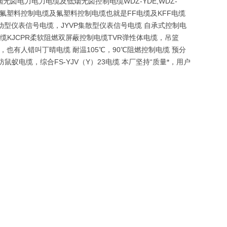
无卤电力电力电缆及低烟无卤控制电缆WDZ-YDE,WDZ-
YJV电缆 氟塑料控制电缆及氟塑料控制电缆也就是FF电缆及KFF电缆
动型仪表信号电缆，JYVP集散型仪表信号电缆 自承式控制电
缆KJCPR柔软阻燃双屏蔽控制电缆TVR弹性体电缆，吊篮
也有人错叫丁晴电缆 耐温105℃，90℃阻燃控制电缆 预分
电缆，综合FS-YJV（Y）23电缆 本厂坚持“质量*，用户