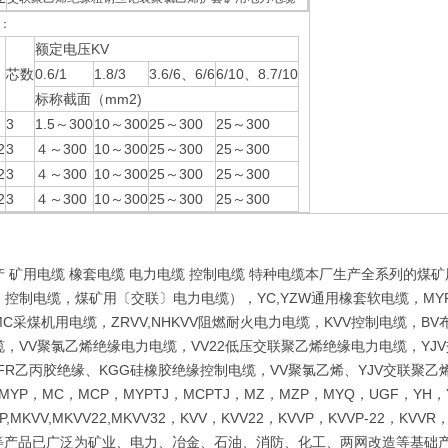
：
额定电压KV
芯数
0.6/1
1.8/3
3.6/6、6/6
6/10、8.7/10
标称截面（mm2)
3
1.5～300
10～300
25～300
25～300
2
3
４～300
10～300
25～300
25～300
2
3
４～300
10～300
25～300
25～300
2
3
４～300
10～300
25～300
25～300
产 矿用电缆 橡套电缆 电力电缆 控制电缆 特种电缆本厂生产全系列的
控制电缆，煤矿用〔交联〕电力电缆），YC,YZW通用橡套软电缆，MYP
C采煤机用电缆，ZRVV,NHKVV阻燃耐火电力电缆，KVV控制电缆，
，VV聚氯乙烯绝缘电力电缆，VV22低压交联聚乙烯绝缘电力电缆，YJV
FR乙丙胶绝缘、KGG硅橡胶绝缘控制电缆，VV聚氯乙烯、YJV交联聚乙
MYP，MC，MCP，MYPTJ，MCPTJ，MZ，MZP，MYQ，UGF，YH，Y
P,MKVV,MKVV22,MKVV32，KVV，KVV22，KVVP，KVVP-22，KVVR
22等产品已广泛为矿业、电力、冶金、石油、消防、化工、两网改造等基