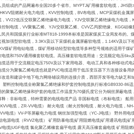
员组成的产品网遍布全国20多个省市。MYPTJ矿用橡套软电缆，JHS防
,NHKVV阻燃耐火电力电缆，KVV控制电缆，BV布电线，MCP采煤机
，VV22低压交联聚乙烯绝缘电力电缆，YJV交联聚乙烯绝缘电力电缆，K
缘控制电缆，VV聚氯乙烯、YJV交联聚乙烯、CVV乙丙胶绝缘、KGG硅
民共和国煤炭行业标准MT818-1999本标准是国家煤炭工业局发布的。煤
视加强型软电缆，3.3KV及以下采煤机金属屏蔽软电缆，1.14KV及以
.5KV煤矿用电钻电缆，煤矿用移动轻型软电缆等多种型号规格的适用于煤
软电缆和750V通用橡套软电缆。高压橡套软电缆用途：交流额定电压6k
电缆适用于交流额定电压750V及以下家用电器、电动工具和各种移动式电
电缆分为聚氯乙烯电缆也就是PVC电缆适用于低压变压器下方连接设备用
市改造和建设中地下电力网络铺设用的连接介质，西部开发等电力缺乏和城
 塑料控制电缆全称聚氯乙烯绝缘和护套控制电缆执行标准GB9330-86
用的聚氯乙烯绝缘和护套的电缆工作温度为70摄氏度它分为铜丝屏蔽电缆
解释：非标电缆，特种需要的电线电缆产品 非国标电缆（布标电缆） 船用
-KVV电缆，ZR-VV电缆） 耐火电缆（耐火控制电缆，耐火电力电缆，NH-
KVV电缆）VV-P等屏蔽电力电缆 钢丝加强型电缆（YC-J电缆） 野外用
信电源电缆（RVVZ电缆） 矿用防暴电缆|矿用阻燃电缆|矿用通讯电缆|矿用
KV电缆|UGF电缆 氯化聚乙烯橡套扁平电缆 露天高压橡套扁电缆 矿用阻