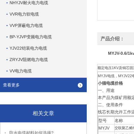
NHYJV耐火电力电缆
VVR电力软电缆
VVP屏蔽电力电缆
BP-YJVP变频电力电缆
产品介绍：
YJV22铠装电力电缆
MYJV-0.6
ZRYJV阻燃电力电缆
额定电压1KV及铜芯固
VV电力电缆
MYJV电缆，MYJV
小猫电缆价格
查看更多
一、用途
本产品为煤矿用额
二、使用条件
线芯长期允许工作温
相关文章
型号
名称
MYJV
交联聚乙烯
防水电缆材料如何选择?