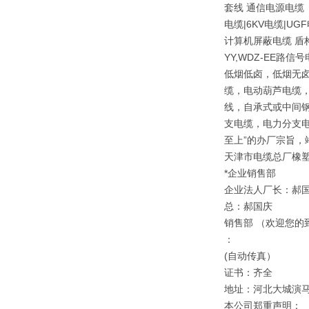
套线 通信电源电缆（
电缆|6KV电缆|
计算机屏蔽电缆 盾
YY,WDZ-EE路信
低烟低卤，低烟无卤
缆，电动葫芦电缆，
线，自承式或中间钢
支电缆，电力分支电
至上”的办厂宗旨，
天津市电缆总厂橡
*企业销售部
企业法人厂长：郝
总：郝国庆
销售部 （欢迎您的
：
(自动传真）
证书：齐全
地址：河北大城演
本公司郑重声明：