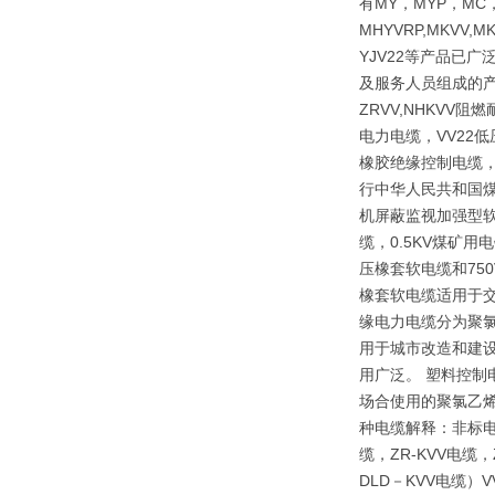
有MY，MYP，MC，
MHYVRP,MKVV,M
YJV22等产品已
及服务人员组成的产
ZRVV,NHKV
电力电缆，VV22
橡胶绝缘控制电缆，
行中华人民共和国煤炭
机屏蔽监视加强型软
缆，0.5KV煤矿
压橡套软电缆和75
橡套软电缆适用于交
缘电力电缆分为聚
用于城市改造和建
用广泛。 塑料控制
场合使用的聚氯乙烯
种电缆解释：非标电
缆，ZR-KVV电缆
DLD－KVV电缆）