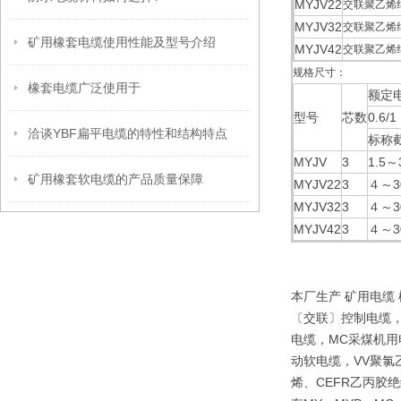
MYJV22
交联聚乙烯
MYJV32
交联聚乙烯
矿用橡套电缆使用性能及型号介绍
MYJV42
交联聚乙烯
规格尺寸：
橡套电缆广泛使用于
额定电
型号
芯数
0.6/1
洽谈YBF扁平电缆的特性和结构特点
标称截
MYJV
3
1.5～
矿用橡套软电缆的产品质量保障
MYJV22
3
４～3
MYJV32
3
４～3
MYJV42
3
４～3
本厂生产 矿用电缆
〔交联〕控制电缆，
电缆，MC采煤机用
动软电缆，VV聚氯
烯、CEFR乙丙胶