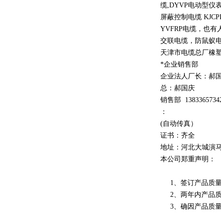
缆
,DYVP
电动型仪
屏蔽控制电缆
KJCP
YVFRP
电缆，也有
交联电缆，防鼠蚁电缆
天津市电缆总厂橡
*企业销售部
企业法人厂长：郝
总：郝
国庆
销售部
1
3
833
65734
：
(自动传真）
证书：齐全
地址：河北大城演
本公司郑重声明：
1、签订产品质量
2、两年内产品质
3、确因产品质量