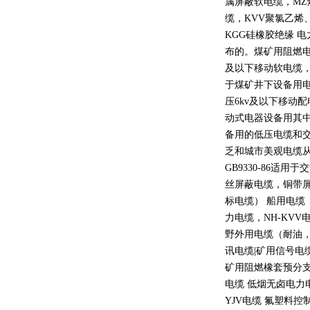
属屏蔽软电缆，
MZ
缆，
KVV
聚氯乙烯
KGG
硅橡胶绝缘 
布的。煤矿用阻燃
及以下移动软电缆
于煤矿井下设备用
压
6kv
及以下移动配
动式电器设备用其
备用的低压电缆和
乏和城市美观电缆
GB9330-86
适用于交
丝屏蔽电缆，铜带
标电缆） 船用电缆
力电缆，
NH-KVV
野外用电缆（耐油
讯电缆
|
矿用信号电
矿用阻燃橡套预分支
电缆 低烟无卤电力
YJV
电缆 氟塑料控