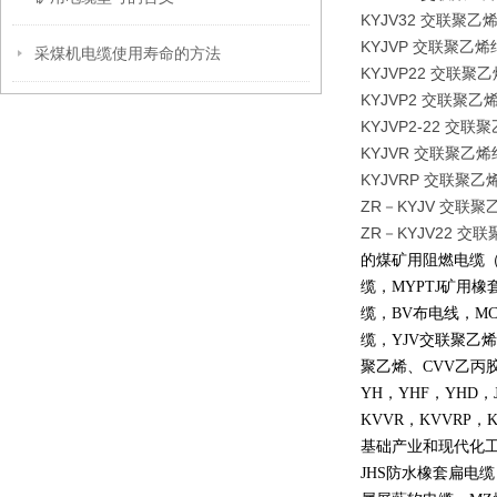
KYJV32 交联
KYJVP 交联聚
采煤机电缆使用寿命的方法
KYJVP22 交
KYJVP2 交联
KYJVP2-22 
KYJVR 交联聚
KYJVRP 交联
ZR－KYJV 交
ZR－KYJV22
的煤矿用阻燃电缆
缆，
MYPTJ
矿用橡
缆，
BV
布电线，
MC
缆，
YJV
交联聚乙烯
聚乙烯、
CVV
乙丙
YH
，
YHF
，
YHD
，
KVVR
，
KVVRP
，
K
基础产业和现代化
JHS
防水橡套扁电缆