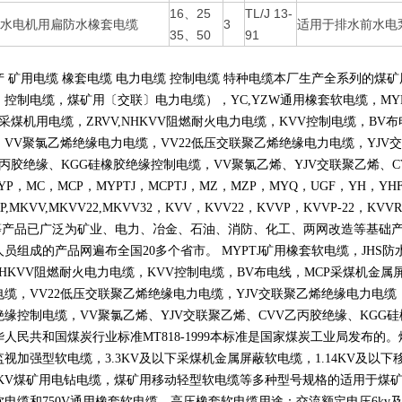
16、25
TL/J 13-
水电机用扁防水橡套电缆
3
适用于排水前水电
35、50
91
产 矿用电缆 橡套电缆 电力电缆 控制电缆 特种电缆本厂生产全系列的
〕控制电缆，煤矿用〔交联〕电力电缆），
YC,YZW
通用橡套软电缆，
MY
采煤机用电缆，
ZRVV,NHKVV
阻燃耐火电力电缆，
KVV
控制电缆，
BV
布
，
VV
聚氯乙烯绝缘电力电缆，
VV22
低压交联聚乙烯绝缘电力电缆，
YJV
交
丙胶绝缘、
KGG
硅橡胶绝缘控制电缆，
VV
聚氯乙烯、
YJV
交联聚乙烯、
C
YP
，
MC
，
MCP
，
MYPTJ
，
MCPTJ
，
MZ
，
MZP
，
MYQ
，
UGF
，
YH
，
YH
P,MKVV,MKVV22,MKVV32
，
KVV
，
KVV22
，
KVVP
，
KVVP-22
，
KVVR
等产品已广泛为矿业、电力、冶金、石油、消防、化工、两网改造等基础
人员组成的产品网遍布全国
20
多个省市。
MYPTJ
矿用橡套软电缆，
JHS
防
NHKVV
阻燃耐火电力电缆，
KVV
控制电缆，
BV
布电线，
MCP
采煤机金属
电缆，
VV22
低压交联聚乙烯绝缘电力电缆，
YJV
交联聚乙烯绝缘电力电缆
绝缘控制电缆，
VV
聚氯乙烯、
YJV
交联聚乙烯、
CVV
乙丙胶绝缘、
KGG
硅
华人民共和国煤炭行业标准
MT818-1999
本标准是国家煤炭工业局发布的。
监视加强型软电缆，
3.3KV
及以下采煤机金属屏蔽软电缆，
1.14KV
及以下
KV
煤矿用电钻电缆，煤矿用移动轻型软电缆等多种型号规格的适用于煤
软电缆和
750V
通用橡套软电缆。高压橡套软电缆用途：交流额定电压
6kv