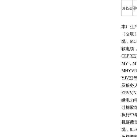
JHSB
潜
本厂生
〔交联
缆，
MC
软电缆
CEFR
乙
MY
，
M
MHYVR
YJV22
及服务
ZRVV,
缘电力
硅橡胶
执行中
机屏蔽
缆，
0.5
压橡套