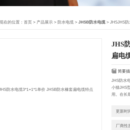
现在的位置：
首页
>
产品展示
>
防水电缆
>
JHSB防水电缆
> JHSJHS
JHS
扁电
简要描
JHS防水
小猫JH
用。在长
电缆弯曲
更新时间：
厂商性