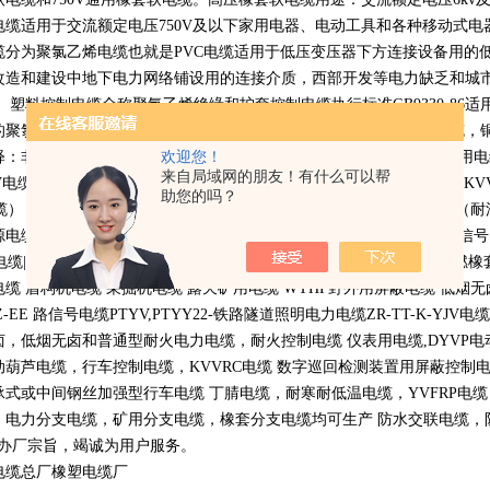
电缆适用于交流额定电压
750V
及以下家用电器、电动工具和各种移动式电
缆分为聚氯乙烯电缆也就是
PVC
电缆适用于低压变压器下方连接设备用的
改造和建设中地下电力网络铺设用的连接介质，西部开发等电力缺乏和城
。 塑料控制电缆全称聚氯乙烯绝缘和护套控制电缆执行标准
GB9330-86
适
的聚氯乙烯绝缘和护套的电缆工作温度为
70
摄氏度它分为铜丝屏蔽电缆，
欢迎您！
释：非标电缆，特种需要的电线电缆产品 非国标电缆（布标电缆） 船用
来自局域网的朋友！有什么可以帮
V
电缆，
ZR-VV
电缆） 耐火电缆（耐火控制电缆，耐火电力电缆，
NH-KV
助您的吗？
缆）
VV-P
等屏蔽电力电缆 钢丝加强型电缆（
YC-J
电缆） 野外用电缆（耐
源电缆（
RVVZ
电缆） 矿用防暴电缆
|
矿用阻燃电缆
|
矿用通讯电缆
|
矿用信号
电缆
|UGF
电缆 氯化聚乙烯橡套扁平电缆 露天高压橡套扁电缆 矿用阻燃橡
电缆 盾构机电缆 采掘机电缆 露天矿用电缆
WYHP
野外用屏蔽电缆 低烟
Z-EE
路信号电缆
PTYV,PTYY22-
铁路隧道照明电力电缆
ZR-TT-K-YJV
电缆
卤，低烟无卤和普通型耐火电力电缆，耐火控制电缆 仪表用电缆
,DYVP
电
动葫芦电缆，行车控制电缆，
KVVRC
电缆 数字巡回检测装置用屏蔽控制
承式或中间钢丝加强型行车电缆 丁腈电缆，耐寒耐低温电缆，
YVFRP
电缆
，电力分支电缆，矿用分支电缆，橡套分支电缆均可生产 防水交联电缆，防鼠
办厂宗旨，竭诚为用户服务。
电缆总厂橡塑电缆厂