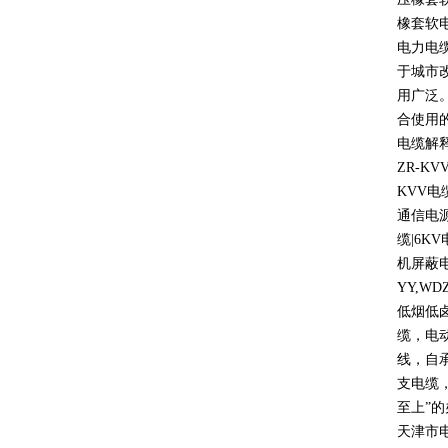
橡套软
电力电
于城市
用广泛
合使用
电缆解
ZR-KV
KVV
电
通信电
缆
|6KV
机屏蔽
YY,WD
低烟低
缆，电
线，自
支电缆
至上
”
的
天津市