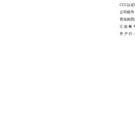
CCC认证编
公司税号：1
营业执照注册
汇 款 帐 号
开 户 