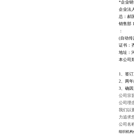
*企业
企业法
总：郝
销售部
：
(自动传
证书：
地址：
本公司
1、签
2、两
3、确
公司宗旨
公司理
我们以
力追求
公司名
组织机构代