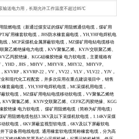
泵输送电力用，长期允许工作温度不超过85℃
煤矿用阻燃电缆（新通过煤安证的煤矿用阻燃通信电缆，煤矿用
PTJ
矿用橡套软电缆，
JHS
防水橡套扁电缆，
YH,YHF
电焊机电
电线，
MCP
采煤机金属屏蔽软电缆，
MZ
煤矿用电钻电缆移动
联聚乙烯绝缘电力电缆，
KVV
聚氯乙烯、
KYJV
交联聚乙烯、
VV
乙丙胶绝缘、
KGG
硅橡胶绝缘 电力软电缆，主要规格有
F
，
YHD
，
JHS
，
MHYV
，
MHYVR
，
MHY32
、
MHYVP
、
，
KVVRP
，
KVVRP-22
，
VV
，
VV22
，
VLV
，
VLV22
，
YJV
，
产业和现代化工程配套，并多次应用在重点建设项目中，销售
水橡套扁电缆，
YH,YHF
电焊机电缆，
MC
采煤机用电缆，
屏蔽软电缆，
MZ
煤矿用电钻电缆移动软电缆，
VV
聚氯乙烯绝
，
KVV
聚氯乙烯、
KYJV
交联聚乙烯、
CEFR
乙丙胶绝缘、
KGG
橡胶绝缘 电力软电缆， 煤矿用阻燃电缆（简称为矿用电缆）
煤矿用阻燃电缆包括
3.3KV
及以下采煤机软电缆，
1.14KV
采煤
移动软电缆，
6KV
屏蔽监视型软电缆，
6KV
及以下屏蔽软电
矿井下设备用电线电缆
.
通用橡套软电缆简称橡套电缆，分为高
及以下移动配电装置及矿山采掘机械；起重运输机械等。低压