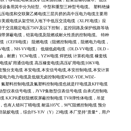
器设备用其中分为轻型、中型和重型三种型号电缆。 塑料绝缘
低压电缆和交联聚乙烯电缆三层共挤的高中压电力电缆主要用
市美观电缆从架空转入地下中低压交流电缆（
XLPE
电缆）应
用于交流额定电压
750V
及以下控制，监控回路及保护线路等场
铜带屏蔽电缆，铠装电缆及阻燃或耐火性质的控制电缆。 特种
电缆（
CEFR
电缆） 阻燃电缆（阻燃控制电缆，阻燃电力电缆，
V
电缆，
NH-VV
电缆） 低烟低卤电缆（
DLD-VV
电缆，
DLD
－
油，耐磨）
YCW
电缆，
YZW
电缆 焊把线 计算机电缆 橡套线
电缆
|
矿用通信电缆 高压橡套电缆
|
高压矿用电缆
|10KV
电
套预分支电缆 本安电缆
,
本安信号电缆
,
本安控制电缆
,
本安计算
无卤电力电力电缆及低烟无卤控制电缆
WDZ-YDE,WDZ-
 氟塑料控制电缆及氟塑料控制电缆也就是
FF
电缆及
KFF
电缆
动型仪表信号电缆，
JYVP
集散型仪表信号电缆 自承式控制电
电缆
KJCPR
柔软阻燃双屏蔽控制电缆
TVR
弹性体电缆，吊篮
，也有人错叫丁晴电缆 耐温
105
℃
，90
℃
阻燃控制电缆 预分
蚁电缆，综合FS-YJV
（
Y
）
23
电缆 本厂坚持
“
质量*，用户