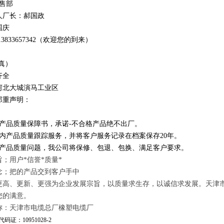
销售部
人厂长：郝国政
国庆
1
3
833
657342
（欢迎您的到来）
真）
齐全
河北大城演马工业区
郑重声明：
订产品质量保障书，承诺-不合格产品绝不出厂。
年内产品质量跟踪服务，并将客户服务记录在档案保存20年。
因产品质量问题，我公司将保修、包退、包换、满足客户要求。
；用户*信誉*质量*
念；把的产品交到客户手中
更高、更新、更强为企业发展宗旨，以质量求生存，以诚信求发展。天津
您的满意。
称：天津市电缆总厂橡塑电缆厂
码证：10951028-2