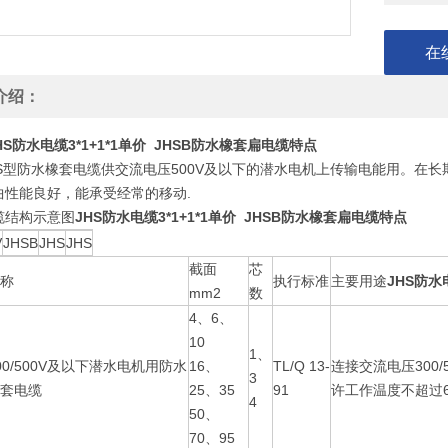
在
介绍：
HS防水电缆3*1+1*1单价 JHSB防水橡套扁电缆特点
HS型防水橡套电缆供交流电压500V及以下的潜水电机上传输电能用。在
曲性能良好，能承受经常的移动.
缆结构示意图
JHS防水电缆3*1+1*1单价 JHSB防水橡套扁电缆特点
V
JHSB
JHS
JHS
截面
芯
称
执行标准
主要用途
JHS防水
mm2
数
4、6、
10
1、
00/500V及以下潜水电机用防水
16、
TL/Q 13-
连接交流电压300
3
套电缆
25、35
91
许工作温度不超过6
4
50、
70、95