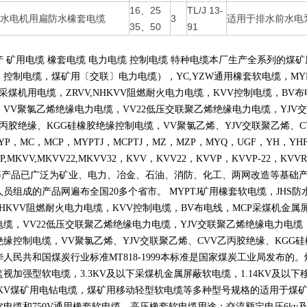
16、25
TL/J 13-
水电机用扁防水橡套电缆
3
适用于排水前水电
35、50
91
产 矿用电缆 橡套电缆 电力电缆 控制电缆 特种电缆本厂生产全系列的
〕控制电缆，煤矿用〔交联〕电力电缆），
YC,YZW
通用橡套软电缆，
MY
采煤机用电缆，
ZRVV,NHKVV
阻燃耐火电力电缆，
KVV
控制电缆，
BV
布
，
VV
聚氯乙烯绝缘电力电缆，
VV22
低压交联聚乙烯绝缘电力电缆，
YJV
交
丙胶绝缘、
KGG
硅橡胶绝缘控制电缆，
VV
聚氯乙烯、
YJV
交联聚乙烯、
C
YP
，
MC
，
MCP
，
MYPTJ
，
MCPTJ
，
MZ
，
MZP
，
MYQ
，
UGF
，
YH
，
YH
P,MKVV,MKVV22,MKVV32
，
KVV
，
KVV22
，
KVVP
，
KVVP-22
，
KVVR
等产品已广泛为矿业、电力、冶金、石油、消防、化工、两网改造等基础
人员组成的产品网遍布全国
20
多个省市。
MYPTJ
矿用橡套软电缆，
JHS
防
NHKVV
阻燃耐火电力电缆，
KVV
控制电缆，
BV
布电线，
MCP
采煤机金属
电缆，
VV22
低压交联聚乙烯绝缘电力电缆，
YJV
交联聚乙烯绝缘电力电缆
绝缘控制电缆，
VV
聚氯乙烯、
YJV
交联聚乙烯、
CVV
乙丙胶绝缘、
KGG
硅
华人民共和国煤炭行业标准
MT818-1999
本标准是国家煤炭工业局发布的。
监视加强型软电缆，
3.3KV
及以下采煤机金属屏蔽软电缆，
1.14KV
及以下
KV
煤矿用电钻电缆，煤矿用移动轻型软电缆等多种型号规格的适用于煤
软电缆和
750V
通用橡套软电缆。高压橡套软电缆用途：交流额定电压
6kv