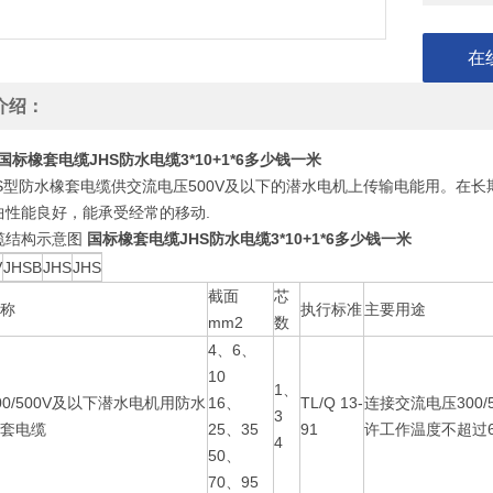
在
介绍：
国标橡套电缆JHS防水电缆3*10+1*6多少钱一米
HS型防水橡套电缆供交流电压500V及以下的潜水电机上传输电能用。在
曲性能良好，能承受经常的移动.
缆结构示意图
国标橡套电缆JHS防水电缆3*10+1*6多少钱一米
V
JHSB
JHS
JHS
截面
芯
称
执行标准
主要用途
mm2
数
4、6、
10
1、
00/500V及以下潜水电机用防水
16、
TL/Q 13-
连接交流电压300
3
套电缆
25、35
91
许工作温度不超过6
4
50、
70、95