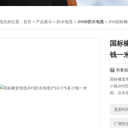
现在的位置：
首页
>
产品展示
>
防水电缆
>
JHSB防水电缆
> JHS国标
国标橡
钱一
简要描
国标橡套电
小猫JH
用。在长
电缆弯曲
更新时间：
厂商性