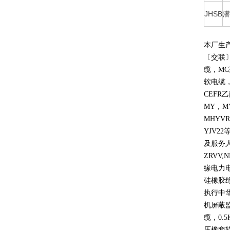
JHSB
潜
本厂生
〔交联
缆，
MC
软电缆
CEFR
乙
MY
，
M
MHYVR
YJV22
及服务
ZRVV,
缘电力
硅橡胶
执行中
机屏蔽
缆，
0.5
压橡套