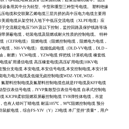
器设备用其中分为轻型、中型和重型三种型号电缆。 塑料绝缘
低压电缆和交联聚乙烯电缆三层共挤的高中压电力电缆主要用
市美观电缆从架空转入地下中低压交流电缆（
XLPE
电缆）应
用于交流额定电压
750V
及以下控制，监控回路及保护线路等场
铜带屏蔽电缆，铠装电缆及阻燃或耐火性质的控制电缆。 特种
电缆（
CEFR
电缆） 阻燃电缆（阻燃控制电缆，阻燃电力电缆，
V
电缆，
NH-VV
电缆） 低烟低卤电缆（
DLD-VV
电缆，
DLD
－
油，耐磨）
YCW
电缆，
YZW
电缆 焊把线 计算机电缆 橡套线
电缆
|
矿用通信电缆 高压橡套电缆
|
高压矿用电缆
|10KV
电
套预分支电缆 本安电缆
,
本安信号电缆
,
本安控制电缆
,
本安计算
无卤电力电力电缆及低烟无卤控制电缆
WDZ-YDE,WDZ-
 氟塑料控制电缆及氟塑料控制电缆也就是
FF
电缆及
KFF
电缆
动型仪表信号电缆，
JYVP
集散型仪表信号电缆 自承式控制电
电缆
KJCPR
柔软阻燃双屏蔽控制电缆
TVR
弹性体电缆，吊篮
，也有人错叫丁晴电缆 耐温
105
℃
，90
℃
阻燃控制电缆 预分
蚁电缆，综合FS-YJV
（
Y
）
23
电缆 本厂坚持
“
质量*，用户