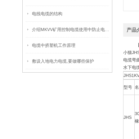
电线电缆的结构
介绍MKVV矿用控制电缆使用中防止电气干扰的三个措施
产品
电缆中挤塑机工作原理
小猫J
电缆弯
敷设入地电力电缆,要做哪些保护
水下电
JHS1K
型号
名
3
JHS
橡