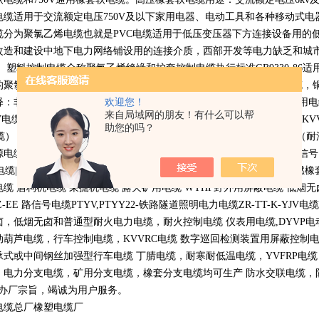
电缆适用于交流额定电压
750V
及以下家用电器、电动工具和各种移动式电
缆分为聚氯乙烯电缆也就是
PVC
电缆适用于低压变压器下方连接设备用的
改造和建设中地下电力网络铺设用的连接介质，西部开发等电力缺乏和城
。 塑料控制电缆全称聚氯乙烯绝缘和护套控制电缆执行标准
GB9330-86
适
的聚氯乙烯绝缘和护套的电缆工作温度为
70
摄氏度它分为铜丝屏蔽电缆，
欢迎您！
释：非标电缆，特种需要的电线电缆产品 非国标电缆（布标电缆） 船用
来自局域网的朋友！有什么可以帮
V
电缆，
ZR-VV
电缆） 耐火电缆（耐火控制电缆，耐火电力电缆，
NH-KV
助您的吗？
缆）
VV-P
等屏蔽电力电缆 钢丝加强型电缆（
YC-J
电缆） 野外用电缆（耐
源电缆（
RVVZ
电缆） 矿用防暴电缆
|
矿用阻燃电缆
|
矿用通讯电缆
|
矿用信号
电缆
|UGF
电缆 氯化聚乙烯橡套扁平电缆 露天高压橡套扁电缆 矿用阻燃橡
电缆 盾构机电缆 采掘机电缆 露天矿用电缆
WYHP
野外用屏蔽电缆 低烟
Z-EE
路信号电缆
PTYV,PTYY22-
铁路隧道照明电力电缆
ZR-TT-K-YJV
电缆
卤，低烟无卤和普通型耐火电力电缆，耐火控制电缆 仪表用电缆
,DYVP
电
动葫芦电缆，行车控制电缆，
KVVRC
电缆 数字巡回检测装置用屏蔽控制
承式或中间钢丝加强型行车电缆 丁腈电缆，耐寒耐低温电缆，
YVFRP
电缆
，电力分支电缆，矿用分支电缆，橡套分支电缆均可生产 防水交联电缆，防鼠
办厂宗旨，竭诚为用户服务。
电缆总厂橡塑电缆厂