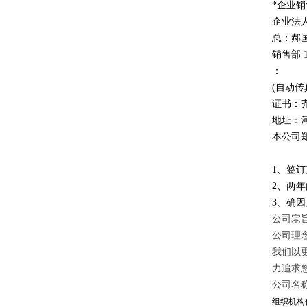
*企业
企业法
总：郝
销售部
：
(自动传
证书：
地址：
本公司
1、签
2、两
3、确
公司宗旨
公司理
我们以
力追求
公司名
组织机构代