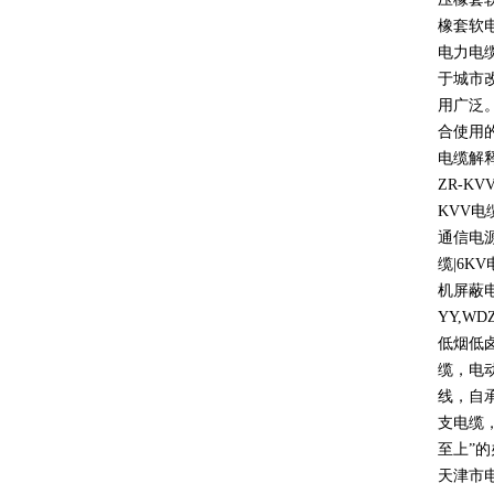
橡套软
电力电
于城市
用广泛
合使用
电缆解
ZR-KV
KVV
电
通信电
缆
|6KV
机屏蔽
YY,WD
低烟低
缆，电
线，自
支电缆
至上
”
的
天津市