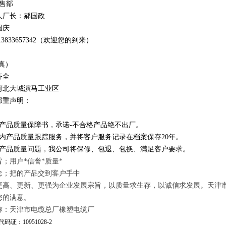
销售部
人厂长：郝国政
国庆
1
3
833
657342
（欢迎您的到来）
真）
齐全
河北大城演马工业区
郑重声明：
订产品质量保障书，承诺-不合格产品绝不出厂。
年内产品质量跟踪服务，并将客户服务记录在档案保存20年。
因产品质量问题，我公司将保修、包退、包换、满足客户要求。
；用户*信誉*质量*
念；把的产品交到客户手中
更高、更新、更强为企业发展宗旨，以质量求生存，以诚信求发展。天津
您的满意。
称：天津市电缆总厂橡塑电缆厂
码证：10951028-2