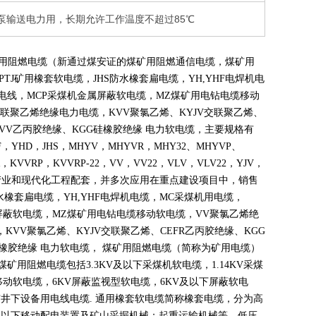
泵输送电力用，长期允许工作温度不超过85℃
煤矿用阻燃电缆（新通过煤安证的煤矿用阻燃通信电缆，煤矿用
PTJ
矿用橡套软电缆，
JHS
防水橡套扁电缆，
YH,YHF
电焊机电
电线，
MCP
采煤机金属屏蔽软电缆，
MZ
煤矿用电钻电缆移动
联聚乙烯绝缘电力电缆，
KVV
聚氯乙烯、
KYJV
交联聚乙烯、
VV
乙丙胶绝缘、
KGG
硅橡胶绝缘 电力软电缆，主要规格有
F
，
YHD
，
JHS
，
MHYV
，
MHYVR
，
MHY32
、
MHYVP
、
，
KVVRP
，
KVVRP-22
，
VV
，
VV22
，
VLV
，
VLV22
，
YJV
，
产业和现代化工程配套，并多次应用在重点建设项目中，销售
水橡套扁电缆，
YH,YHF
电焊机电缆，
MC
采煤机用电缆，
屏蔽软电缆，
MZ
煤矿用电钻电缆移动软电缆，
VV
聚氯乙烯绝
，
KVV
聚氯乙烯、
KYJV
交联聚乙烯、
CEFR
乙丙胶绝缘、
KGG
橡胶绝缘 电力软电缆， 煤矿用阻燃电缆（简称为矿用电缆）
煤矿用阻燃电缆包括
3.3KV
及以下采煤机软电缆，
1.14KV
采煤
移动软电缆，
6KV
屏蔽监视型软电缆，
6KV
及以下屏蔽软电
矿井下设备用电线电缆
.
通用橡套软电缆简称橡套电缆，分为高
及以下移动配电装置及矿山采掘机械；起重运输机械等。低压