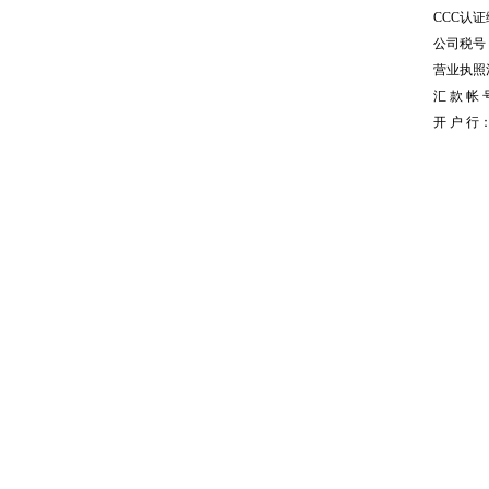
CCC认证编
公司税号：1
营业执照注册
汇 款 帐 号
开 户 