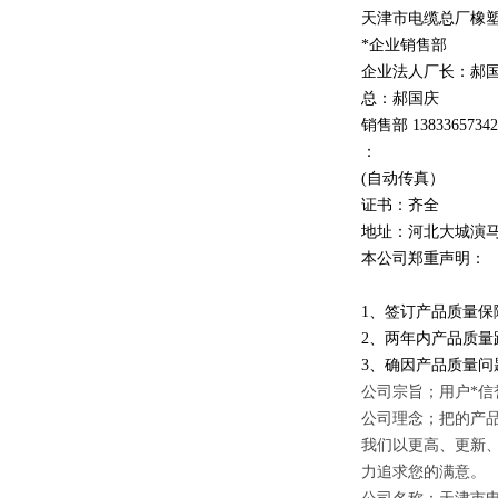
天津市电缆总厂橡
*企业销售部
企业法人厂长：郝
总：郝
国庆
销售部
1
3
833
657342
：
(自动传真）
证书：齐全
地址：河北大城演
本公司郑重声明：
1、签订产品质量保
2、两年内产品质量
3、确因产品质量
公司宗旨；用户*信
公司理念；把的产
我们以更高、更新
力追求您的满意。