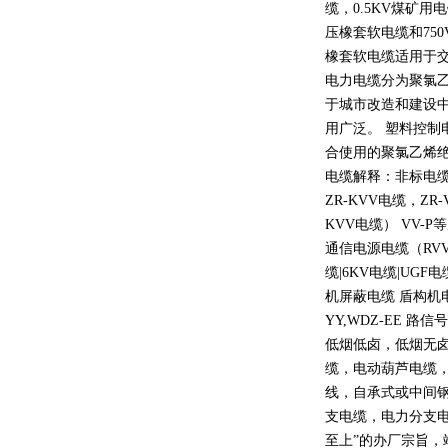
缆，
0.5KV
煤矿用电
压橡套软电缆和
750
橡套软电缆适用于
电力电缆分为聚氯
于城市改造和建设
用广泛。 塑料控制
合使用的聚氯乙烯
电缆解释：非标电缆
ZR-KVV
电缆，
ZR-
KVV
电缆）
VV-P
等
通信电源电缆（
RV
缆
|6KV
电缆
|UGF
电
机屏蔽电缆 盾构机
YY,WDZ-EE
路信号
低烟低卤，低烟无
缆，电动葫芦电缆
线，自承式或中间
支电缆，电力分支电
至上
”
的办厂宗旨，