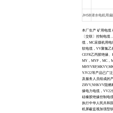
JHSB
潜水电机用扁
本厂生产 矿用电缆
〔交联〕控制电缆
缆，
MC
采煤机用电
软电缆，
VV
聚氯乙
CEFR
乙丙胶绝缘、
MY
，
MYP
，
MC
，
MHYVRP,MKVV,M
YJV22
等产品已广泛
及服务人员组成的
ZRVV,NHKVV
阻燃
缘电力电缆，
VV22
硅橡胶绝缘控制电
执行中华人民共和
机屏蔽监视加强型