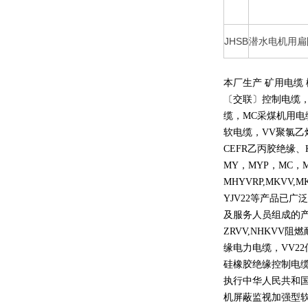
JHSB
潜水电机用扁
本厂生产 矿用电缆
〔交联〕控制电缆
缆，
MC
采煤机用电
软电缆，
VV
聚氯乙
CEFR
乙丙胶绝缘、
MY
，
MYP
，
MC
，
MHYVRP,MKVV,M
YJV22
等产品已广泛
及服务人员组成的
ZRVV,NHKVV
阻燃
缘电力电缆，
VV22
硅橡胶绝缘控制电
执行中华人民共和
机屏蔽监视加强型