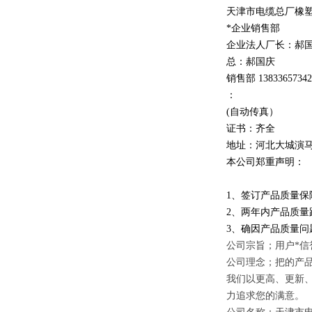
天津市电缆总厂橡
*企业销售部
企业法人厂长：郝
总：郝
国庆
销售部
1
3
833
657342
：
(自动传真）
证书：齐全
地址：河北大城演
本公司郑重声明：
1、签订产品质量保
2、两年内产品质量
3、确因产品质量
公司宗旨；用户*信
公司理念；把的产
我们以更高、更新
力追求您的满意。