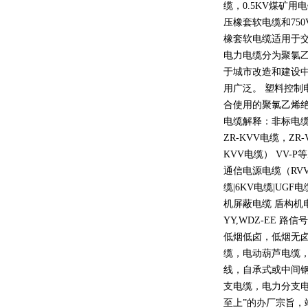
缆，
0.5KV
煤矿用电
压橡套软电缆和
750
橡套软电缆适用于
电力电缆分为聚氯
于城市改造和建设
用广泛。 塑料控制
合使用的聚氯乙烯
电缆解释：非标电缆
ZR-KVV
电缆，
ZR-
KVV
电缆）
VV-P
等
通信电源电缆（
RV
缆
|6KV
电缆
|UGF
电
机屏蔽电缆 盾构机
YY,WDZ-EE
路信号
低烟低卤，低烟无
缆，电动葫芦电缆
线，自承式或中间
支电缆，电力分支电
至上
”
的办厂宗旨，