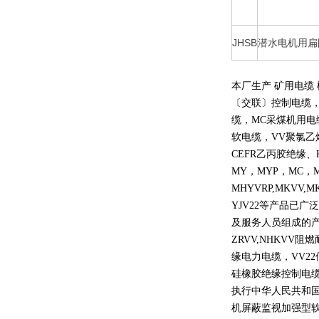
JHSB
潜水电机用扁
本厂生产 矿用电缆
〔交联〕控制电缆
缆，
MC
采煤机用电
软电缆，
VV
聚氯乙
CEFR
乙丙胶绝缘、
MY
，
MYP
，
MC
，
MHYVRP,MKVV,M
YJV22
等产品已广泛
及服务人员组成的
ZRVV,NHKVV
阻燃
缘电力电缆，
VV22
硅橡胶绝缘控制电
执行中华人民共和
机屏蔽监视加强型