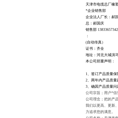
天津市电缆总厂橡
*企业销售部
企业法人厂长：郝
总：郝
国庆
销售部
1
3
833
657342
：
(自动传真）
证书：齐全
地址：河北大城演
本公司郑重声明：
1、签订产品质量保
2、两年内产品质量
3、确因产品质量
公司宗旨；用户*信
公司理念；把的产
我们以更高、更新
力追求您的满意。