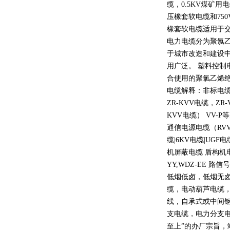
缆，
0.5KV
煤矿用电
压橡套软电缆和
750
橡套软电缆适用于
电力电缆分为聚氯
于城市改造和建设
用广泛。 塑料控制
合使用的聚氯乙烯
电缆解释：非标电缆
ZR-KVV
电缆，
ZR-
KVV
电缆）
VV-P
等
通信电源电缆（
RV
缆
|6KV
电缆
|UGF
电
机屏蔽电缆 盾构机
YY,WDZ-EE
路信号
低烟低卤，低烟无
缆，电动葫芦电缆
线，自承式或中间
支电缆，电力分支电
至上
”
的办厂宗旨，