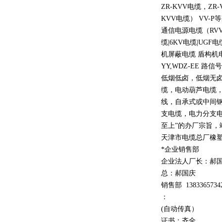
ZR-KVV
电缆，
ZR-
KVV
电缆）
VV-P
等
通信电源电缆（
RV
缆
|6KV
电缆
|UGF
电
机屏蔽电缆 盾构机
YY,WDZ-EE
路信号
低烟低卤，低烟无
缆，电动葫芦电缆
线，自承式或中间
支电缆，电力分支电
至上
”
的办厂宗旨，
天津市电缆总厂橡
*企业销售部
企业法人厂长：郝
总：郝
国庆
销售部
1
3
833
65734
：
(自动传真）
证书：齐全