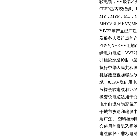
软电缆，
VV
聚氯乙
CEFR
乙丙胶绝缘、
MY
，
MYP
，
MC
，
MHYVRP,MKVV,M
YJV22
等产品已广泛
及服务人员组成的
ZRVV,NHKVV
阻燃
缘电力电缆，
VV22
硅橡胶绝缘控制电
执行中华人民共和
机屏蔽监视加强型
缆，
0.5KV
煤矿用电
压橡套软电缆和
750
橡套软电缆适用于
电力电缆分为聚氯
于城市改造和建设
用广泛。 塑料控制
合使用的聚氯乙烯
电缆解释：非标电缆