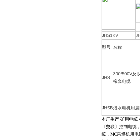
JHS1KV
J
型号
名称
300/500
JHS
橡套电缆
JHSB
潜水电机用扁
本厂生产 矿用电缆
〔交联〕控制电缆
缆，
MC
采煤机用电