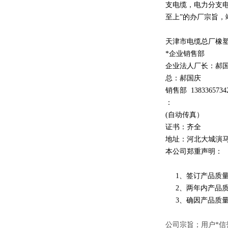
支电缆，电力分支电
至上
”
的办厂宗旨，
天津市电缆总厂橡
*企业销售部
企业法人厂长：郝
总：郝
国庆
销售部
1
3
833
65734
：
(自动传真）
证书：齐全
地址：河北大城演
本公司郑重声明：
1、签订产品质量
2、两年内产品质
3、确因产品质量
公司宗旨；用户*信