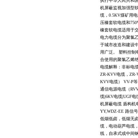
执行中华人民共和
机屏蔽监视加强型
缆，
0.5KV
煤矿用电
压橡套软电缆和
750
橡套软电缆适用于
电力电缆分为聚氯
于城市改造和建设
用广泛。 塑料控制
合使用的聚氯乙烯
电缆解释：非标电缆
ZR-KVV
电缆，
ZR-
KVV
电缆）
VV-P
等
通信电源电缆（
RV
缆
|6KV
电缆
|UGF
电
机屏蔽电缆 盾构机
YY,WDZ-EE
路信号
低烟低卤，低烟无
缆，电动葫芦电缆
线，自承式或中间