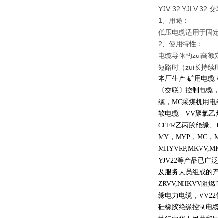
YJV 32 YJL
1、用途：
低压电缆适用于固定
2、使用特性：
电缆导体的zui高额
短路时（zui长持续
本厂生产 矿用电缆
〔交联〕控制电缆
缆，
MC
采煤机用电
软电缆，
VV
聚氯乙
CEFR
乙丙胶绝缘、
MY
，
MYP
，
MC
，
MHYVRP,MKVV,M
YJV22
等产品已广泛
及服务人员组成的
ZRVV,NHKVV
阻燃
缘电力电缆，
VV22
硅橡胶绝缘控制电