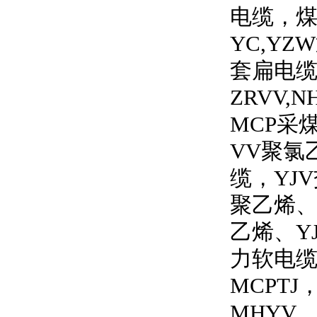
电缆，
YC,YZW
套扁电
ZRVV,N
MCP
采
VV
聚氯
缆，
YJV
聚乙烯
乙烯、
Y
力软电
MCPTJ
MHYV