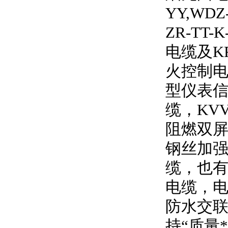
YY,WDZ
ZR-TT-K
电缆及
K
火控制电
型仪表信
缆，
KV
阻燃双
钢丝加强
缆，也有
电缆，
防水交联
持
“
质量