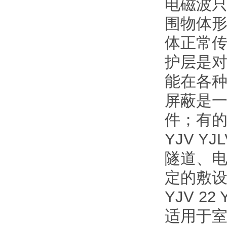
电磁波
围物体
体正常
护层是
能在各
屏蔽是
件；有
YJV 
隧道、
定的敷
YJV 2
适用于