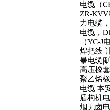
电缆（
C
ZR-KVV
力电缆
电缆，
D
（
YC-J
焊把线 
暴电缆
|
高压橡
聚乙烯橡
电缆 本
盾构机电
烟无卤