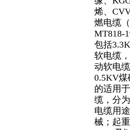
缘、
KG
烯、
CV
燃电缆
MT818-1
包括
3.3
软电缆
动软电
0.5KV
煤
的适用
缆，分
电缆用
械；起