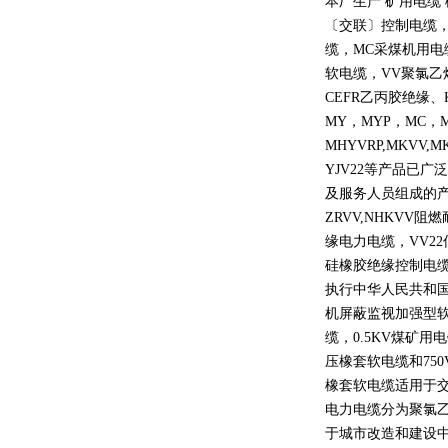
本厂生产 矿用电缆
〔交联〕控制电缆
缆，
MC
采煤机用电
软电缆，
VV
聚氯乙
CEFR
乙丙胶绝缘、
MY
，
MYP
，
MC
，
MHYVRP,MKVV,M
YJV22
等产品已广泛
及服务人员组成的
ZRVV,NHKVV
阻燃
缘电力电缆，
VV22
硅橡胶绝缘控制电
执行中华人民共和
机屏蔽监视加强型
缆，
0.5KV
煤矿用电
压橡套软电缆和
750
橡套软电缆适用于
电力电缆分为聚氯
于城市改造和建设