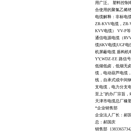
用广泛。 塑料控制
合使用的聚氯乙烯
电缆解释：非标电缆
ZR-KVV
电缆，
ZR-
KVV
电缆）
VV-P
等
通信电源电缆（
RV
缆
|6KV
电缆
|UGF
电
机屏蔽电缆 盾构机
YY,WDZ-EE
路信号
低烟低卤，低烟无
缆，电动葫芦电缆
线，自承式或中间
支电缆，电力分支电
至上
”
的办厂宗旨，
天津市电缆总厂橡
*企业销售部
企业法人厂长：郝
总：郝
国庆
销售部
1
3
833
65734