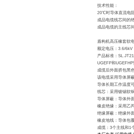
技术性能：
20℃时导体直流电
成品电缆线芯间的绝
成品电缆的主线芯间
盾构机高压橡套软电缆
额定电压：3.6/6kV
产品标准：SL.JT21
UGEFP和UGEF
成缆后外面挤包黑
该电缆采用导体屏
导体长期工作温度可达
线芯：采用镀锡软铜
导体屏蔽：导体外
橡皮绝缘：采用乙丙橡
绝缘屏蔽：绝缘外
橡皮地线：导体包
成缆：3个主线和