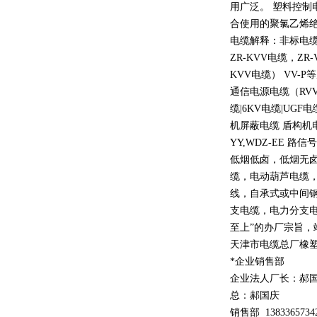
用广泛。 塑料控制
合使用的聚氯乙烯
电缆解释：非标电缆
ZR-KVV
电缆，
ZR-
KVV
电缆）
VV-P
等
通信电源电缆（
RV
缆
|6KV
电缆
|UGF
电
机屏蔽电缆 盾构机
YY,WDZ-EE
路信号
低烟低卤，低烟无
缆，电动葫芦电缆
线，自承式或中间
支电缆，电力分支电
至上
”
的办厂宗旨，
天津市电缆总厂橡
*企业销售部
企业法人厂长：郝
总：郝
国庆
销售部
1
3
833
65734