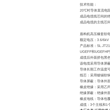
技术性能：
20℃时导体直流电
成品电缆线芯间的绝
成品电缆的主线芯间
盾构机高压橡套软电缆
额定电压：3.6/6kV
产品标准：SL.JT21
UGEFP和UGEF
成缆后外面挤包黑
该电缆采用导体屏
导体长期工作温度可达
线芯：采用镀锡软铜
导体屏蔽：导体外
橡皮绝缘：采用乙丙橡
绝缘屏蔽：绝缘外
橡皮地线：导体包
成缆：3个主线和