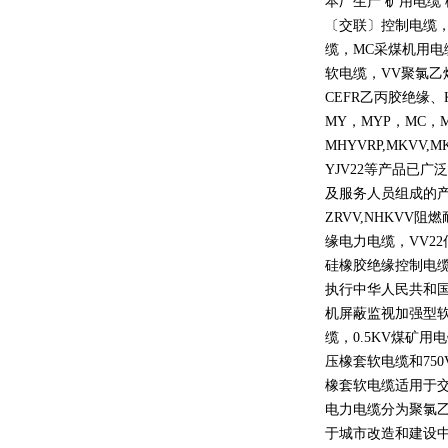
本厂生产 矿用电缆
〔交联〕控制电缆
缆，
MC
采煤机用电
软电缆，
VV
聚氯乙
CEFR
乙丙胶绝缘、
MY
，
MYP
，
MC
，
MHYVRP,MKVV,M
YJV22
等产品已广泛
及服务人员组成的
ZRVV,NHKVV
阻燃
缘电力电缆，
VV22
硅橡胶绝缘控制电
执行中华人民共和
机屏蔽监视加强型
缆，
0.5KV
煤矿用电
压橡套软电缆和
750
橡套软电缆适用于
电力电缆分为聚氯
于城市改造和建设