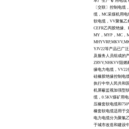
本厂生产 矿用电缆
〔交联〕控制电缆
缆，
MC
采煤机用电
软电缆，
VV
聚氯乙
CEFR
乙丙胶绝缘、
MY
，
MYP
，
MC
，
MHYVRP,MKVV,M
YJV22
等产品已广泛
及服务人员组成的
ZRVV,NHKVV
阻燃
缘电力电缆，
VV22
硅橡胶绝缘控制电
执行中华人民共和
机屏蔽监视加强型
缆，
0.5KV
煤矿用电
压橡套软电缆和
750
橡套软电缆适用于
电力电缆分为聚氯
于城市改造和建设