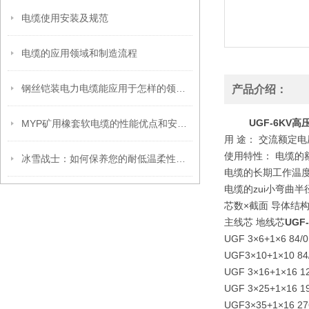
电缆使用安装及规范
电缆的应用领域和制造流程
钢丝铠装电力电缆能应用于怎样的领域呢？
产品介绍：
UGF-6KV高
MYP矿用橡套软电缆的性能优点和安全使用事项
用 途： 交流额定
使用特性： 电缆的
冰雪战士：如何保养您的耐低温柔性电缆，延长使用寿命！
电缆的长期工作温度
电缆的zui小弯曲
芯数×截面 导体结构
主线芯 地线芯
UGF
UGF 3×6+1×6 84/0.3
UGF3×10+1×10 84/0
UGF 3×16+1×16 126
UGF 3×25+1×16 196
UGF3×35+1×16 276/