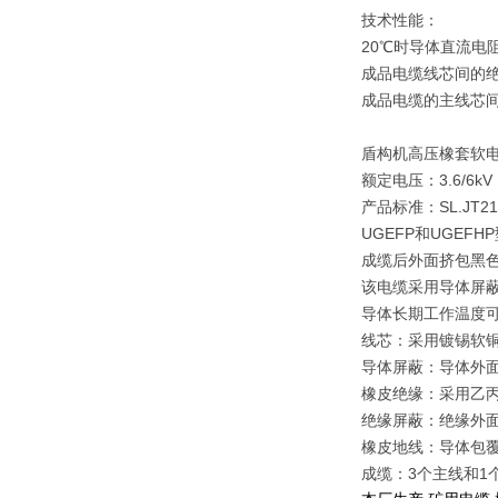
技术性能：
20℃时导体直流电
成品电缆线芯间的绝
成品电缆的主线芯间
盾构机高压橡套软电缆
额定电压：3.6/6kV
产品标准：SL.JT21
UGEFP和UGEF
成缆后外面挤包黑
该电缆采用导体屏
导体长期工作温度可达
线芯：采用镀锡软铜
导体屏蔽：导体外
橡皮绝缘：采用乙丙橡
绝缘屏蔽：绝缘外
橡皮地线：导体包
成缆：3个主线和