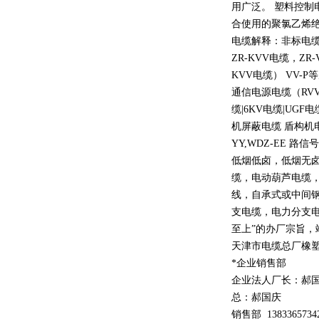
用广泛。 塑料控制
合使用的聚氯乙烯
电缆解释：非标电缆
ZR-KVV
电缆，
ZR-
KVV
电缆）
VV-P
等
通信电源电缆（
RV
缆
|6KV
电缆
|UGF
电
机屏蔽电缆 盾构机
YY,WDZ-EE
路信号
低烟低卤，低烟无
缆，电动葫芦电缆
线，自承式或中间
支电缆，电力分支电
至上
”
的办厂宗旨，
天津市电缆总厂橡
*企业销售部
企业法人厂长：郝
总：郝
国庆
销售部
1
3
833
65734