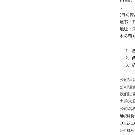
销售部
：
(自动传
证书：
地址：
本公司
1、签
2、两
3、确
公司宗旨
公司理
我们以
力追求
公司名
组织机构代
CCC认证编
公司税号：1