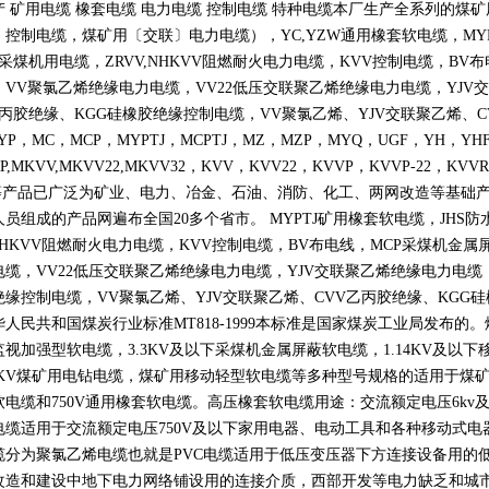
产 矿用电缆 橡套电缆 电力电缆 控制电缆 特种电缆本厂生产全系列的
〕控制电缆，煤矿用〔交联〕电力电缆），
YC,YZW
通用橡套软电缆，
MY
采煤机用电缆，
ZRVV,NHKVV
阻燃耐火电力电缆，
KVV
控制电缆，
BV
布
，
VV
聚氯乙烯绝缘电力电缆，
VV22
低压交联聚乙烯绝缘电力电缆，
YJV
交
丙胶绝缘、
KGG
硅橡胶绝缘控制电缆，
VV
聚氯乙烯、
YJV
交联聚乙烯、
C
YP
，
MC
，
MCP
，
MYPTJ
，
MCPTJ
，
MZ
，
MZP
，
MYQ
，
UGF
，
YH
，
YH
P,MKVV,MKVV22,MKVV32
，
KVV
，
KVV22
，
KVVP
，
KVVP-22
，
KVVR
等产品已广泛为矿业、电力、冶金、石油、消防、化工、两网改造等基础
人员组成的产品网遍布全国
20
多个省市。
MYPTJ
矿用橡套软电缆，
JHS
防
NHKVV
阻燃耐火电力电缆，
KVV
控制电缆，
BV
布电线，
MCP
采煤机金属
电缆，
VV22
低压交联聚乙烯绝缘电力电缆，
YJV
交联聚乙烯绝缘电力电缆
绝缘控制电缆，
VV
聚氯乙烯、
YJV
交联聚乙烯、
CVV
乙丙胶绝缘、
KGG
硅
华人民共和国煤炭行业标准
MT818-1999
本标准是国家煤炭工业局发布的。
监视加强型软电缆，
3.3KV
及以下采煤机金属屏蔽软电缆，
1.14KV
及以下
KV
煤矿用电钻电缆，煤矿用移动轻型软电缆等多种型号规格的适用于煤
软电缆和
750V
通用橡套软电缆。高压橡套软电缆用途：交流额定电压
6kv
电缆适用于交流额定电压
750V
及以下家用电器、电动工具和各种移动式电
缆分为聚氯乙烯电缆也就是
PVC
电缆适用于低压变压器下方连接设备用的
改造和建设中地下电力网络铺设用的连接介质，西部开发等电力缺乏和城