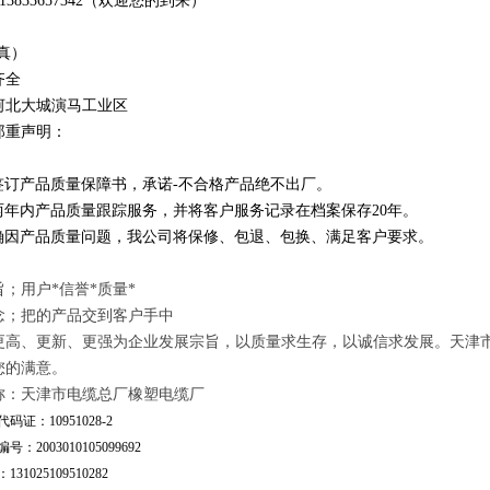
1
3
833
657342
（欢迎您的到来）
真）
齐全
河北大城演马工业区
郑重声明：
订产品质量保障书，承诺-不合格产品绝不出厂。
年内产品质量跟踪服务，并将客户服务记录在档案保存20年。
因产品质量问题，我公司将保修、包退、包换、满足客户要求。
；用户*信誉*质量*
念；把的产品交到客户手中
更高、更新、更强为企业发展宗旨，以质量求生存，以诚信求发展。天津
您的满意。
称：天津市电缆总厂橡塑电缆厂
码证：10951028-2
号：2003010105099692
31025109510282