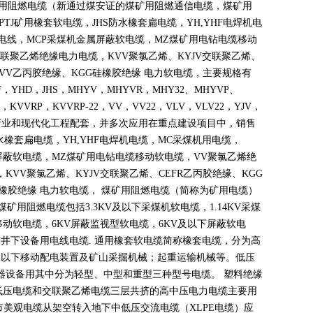
煤矿用阻燃电缆（新通过煤安证的煤矿用阻燃通信电缆，煤矿用
PTJ
矿用橡套软电缆，
JHS
防水橡套扁电缆，
YH,YHF
电焊机电
电线，
MCP
采煤机金属屏蔽软电缆，
MZ
煤矿用电钻电缆移动
联聚乙烯绝缘电力电缆，
KVV
聚氯乙烯、
KYJV
交联聚乙烯、
VV
乙丙胶绝缘、
KGG
硅橡胶绝缘 电力软电缆，主要规格有
F
，
YHD
，
JHS
，
MHYV
，
MHYVR
，
MHY32
、
MHYVP
、
，
KVVRP
，
KVVRP-22
，
VV
，
VV22
，
VLV
，
VLV22
，
YJV
，
产业和现代化工程配套，并多次应用在重点建设项目中，销售
水橡套扁电缆，
YH,YHF
电焊机电缆，
MC
采煤机用电缆，
屏蔽软电缆，
MZ
煤矿用电钻电缆移动软电缆，
VV
聚氯乙烯绝
，
KVV
聚氯乙烯、
KYJV
交联聚乙烯、
CEFR
乙丙胶绝缘、
KGG
橡胶绝缘 电力软电缆， 煤矿用阻燃电缆（简称为矿用电缆）
煤矿用阻燃电缆包括
3.3KV
及以下采煤机软电缆，
1.14KV
采煤
移动软电缆，
6KV
屏蔽监视型软电缆，
6KV
及以下屏蔽软电
矿井下设备用电线电缆
.
通用橡套软电缆简称橡套电缆，分为高
及以下移动配电装置及矿山采掘机械；起重运输机械等。低压
器设备用其中分为轻型、中型和重型三种型号电缆。 塑料绝缘
低压电缆和交联聚乙烯电缆三层共挤的高中压电力电缆主要用
市美观电缆从架空转入地下中低压交流电缆（
XLPE
电缆）应