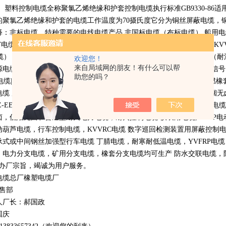
。 塑料控制电缆全称聚氯乙烯绝缘和护套控制电缆执行标准
GB9330-86
适
的聚氯乙烯绝缘和护套的电缆工作温度为
70
摄氏度它分为铜丝屏蔽电缆，
释：非标电缆，特种需要的电线电缆产品 非国标电缆（布标电缆） 船用
V
电缆，
ZR-VV
电缆） 耐火电缆（耐火控制电缆，耐火电力电缆，
NH-KV
缆）
VV-P
等屏蔽电力电缆 钢丝加强型电缆（
YC-J
电缆） 野外用电缆（耐
欢迎您！
来自局域网的朋友！有什么可以帮
源电缆（
RVVZ
电缆） 矿用防暴电缆
|
矿用阻燃电缆
|
矿用通讯电缆
|
矿用信号
助您的吗？
电缆
|UGF
电缆 氯化聚乙烯橡套扁平电缆 露天高压橡套扁电缆 矿用阻燃橡
电缆 盾构机电缆 采掘机电缆 露天矿用电缆
WYHP
野外用屏蔽电缆 低烟
Z-EE
路信号电缆
PTYV,PTYY22-
铁路隧道照明电力电缆
ZR-TT-K-YJV
电缆
卤，低烟无卤和普通型耐火电力电缆，耐火控制电缆 仪表用电缆
,DYVP
电
动葫芦电缆，行车控制电缆，
KVVRC
电缆 数字巡回检测装置用屏蔽控制
承式或中间钢丝加强型行车电缆 丁腈电缆，耐寒耐低温电缆，
YVFRP
电缆
，电力分支电缆，矿用分支电缆，橡套分支电缆均可生产 防水交联电缆，防鼠
办厂宗旨，竭诚为用户服务。
电缆总厂橡塑电缆厂
销售部
人厂长：郝国政
国庆