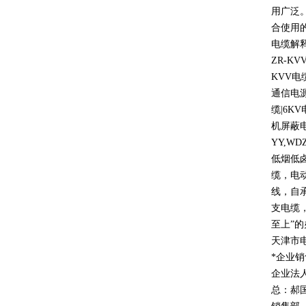
用广泛
合使用
电缆解
ZR-KV
KVV
电
通信电
缆
|6KV
机屏蔽
YY,WD
低烟低
缆，电
线，自
支电缆
至上
”
的
天津市
*企业
企业法
总：郝