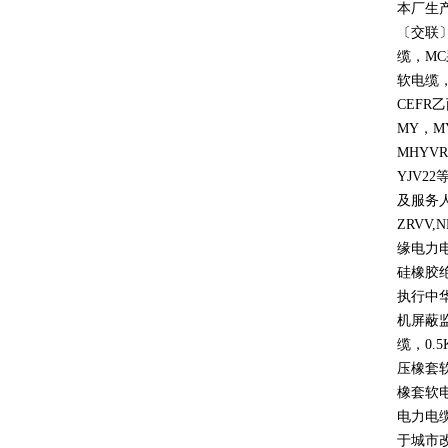
本厂生
〔交联
缆，
MC
软电缆
CEFR
乙
MY
，
M
MHYVR
YJV22
及服务
ZRVV,
缘电力
硅橡胶
执行中
机屏蔽
缆，
0.5
压橡套
橡套软
电力电
于城市