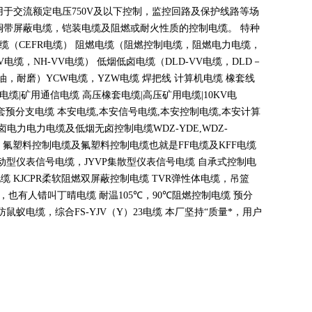
用于交流额定电压
750V
及以下控制，监控回路及保护线路等场
铜带屏蔽电缆，铠装电缆及阻燃或耐火性质的控制电缆。 特种
电缆（
CEFR
电缆） 阻燃电缆（阻燃控制电缆，阻燃电力电缆，
V
电缆，
NH-VV
电缆） 低烟低卤电缆（
DLD-VV
电缆，
DLD
－
油，耐磨）
YCW
电缆，
YZW
电缆 焊把线 计算机电缆 橡套线
电缆
|
矿用通信电缆 高压橡套电缆
|
高压矿用电缆
|10KV
电
套预分支电缆 本安电缆
,
本安信号电缆
,
本安控制电缆
,
本安计算
无卤电力电力电缆及低烟无卤控制电缆
WDZ-YDE,WDZ-
 氟塑料控制电缆及氟塑料控制电缆也就是
FF
电缆及
KFF
电缆
动型仪表信号电缆，
JYVP
集散型仪表信号电缆 自承式控制电
电缆
KJCPR
柔软阻燃双屏蔽控制电缆
TVR
弹性体电缆，吊篮
，也有人错叫丁晴电缆 耐温
105
℃
，90
℃
阻燃控制电缆 预分
蚁电缆，综合FS-YJV
（
Y
）
23
电缆 本厂坚持
“
质量*，用户