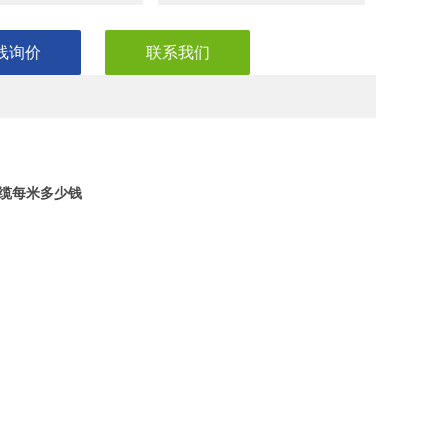
2 铜芯氟塑料绝缘和护套钢带铠装控制电缆。
线询价
联系我们
电缆每米多少钱