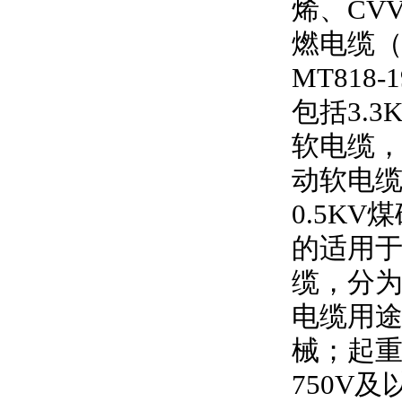
烯、
CV
燃电缆
MT818-1
包括
3.3
软电缆
动软电
0.5KV
煤
的适用
缆，分
电缆用
械；起
750V
及