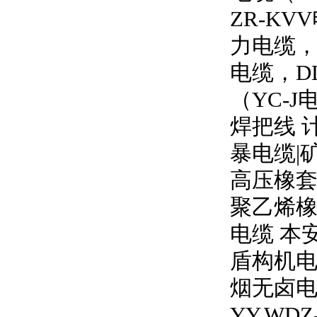
ZR-KVV
力电缆
电缆，
D
（
YC-J
焊把线 
暴电缆
|
高压橡
聚乙烯橡
电缆 本
盾构机电
烟无卤
YY,WDZ