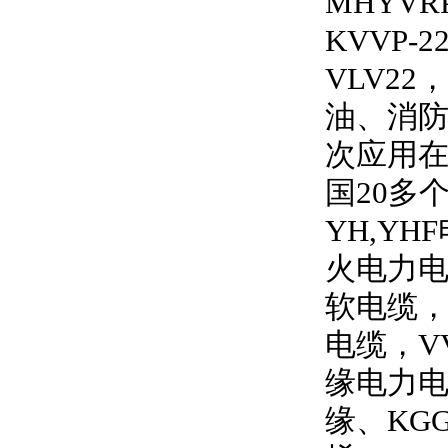
MHYVRP
KVVP-2
VLV22
，
油、消
次应用
国
20
多
YH,YHF
火电力
软电缆
电缆，
V
缘电力
缘、
KG