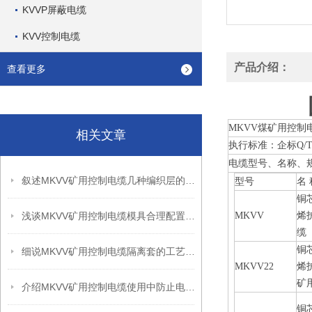
KVVP屏蔽电缆
KVV控制电缆
产品介绍：
查看更多
MKVV煤矿用控制
相关文章
执行标准：企标Q/T
电缆型号、名称、
叙述MKVV矿用控制电缆几种编织层的作用
型号
名 
铜
浅谈MKVV矿用控制电缆模具合理配置的重要性
MKVV
烯
缆
铜
细说MKVV矿用控制电缆隔离套的工艺要求
MKVV22
烯
矿
介绍MKVV矿用控制电缆使用中防止电气干扰的三个措施
铜