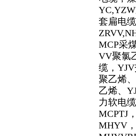
YC,YZW
套扁电
ZRVV,N
MCP
采
VV
聚氯
缆，
YJV
聚乙烯
乙烯、
Y
力软电
MCPTJ
MHYV