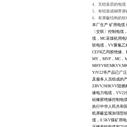
4、无铠装层的电缆
5、有铠装或铜带屏
6、有屏蔽结构的软
本厂生产 矿用电缆
〔交联〕控制电缆
缆，
MC
采煤机用电
软电缆，
VV
聚氯乙
CEFR
乙丙胶绝缘、
MY
，
MYP
，
MC
，
MHYVRP,MKVV,M
YJV22
等产品已广泛
及服务人员组成的
ZRVV,NHKVV
阻燃
缘电力电缆，
VV22
硅橡胶绝缘控制电
执行中华人民共和
机屏蔽监视加强型
缆，
0.5KV
煤矿用电
压橡套软电缆和
750