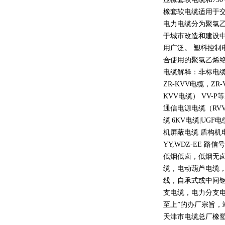
橡套软电缆适用于
电力电缆分为聚氯
于城市改造和建设
用广泛。 塑料控制
合使用的聚氯乙烯
电缆解释：非标电缆
ZR-KVV
电缆，
ZR-
KVV
电缆）
VV-P
等
通信电源电缆（
RV
缆
|6KV
电缆
|UGF
电
机屏蔽电缆 盾构机
YY,WDZ-EE
路信号
低烟低卤，低烟无
缆，电动葫芦电缆
线，自承式或中间
支电缆，电力分支电
至上
”
的办厂宗旨，
天津市电缆总厂橡