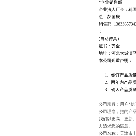
*企业销售部
企业法人厂长：郝
总：郝
国庆
销售部
1
3
833
65734
：
(自动传真）
证书：齐全
地址：河北大城演
本公司郑重声明：
1、签订产品质量
2、两年内产品质
3、确因产品质量
公司宗旨；用户*信
公司理念；把的产
我们以更高、更新
力追求您的满意。
公司名称：天津市