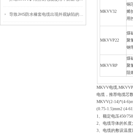
铜
MKVV32
烯
导致JHS防水橡套电缆出现外观缺陷的原因分析
用
煤
MKVVP22
聚
钢
煤
MKVVRP
聚
阻
MKVV电缆,MKVV
电缆，推荐电缆芯数为2,3,4,
MKVV(2-14)*(4-6)m
(0.75-1.5)mm2 (4-6
1、额定电压450/750
2、电缆导体的长度
3、电缆的敷设温度