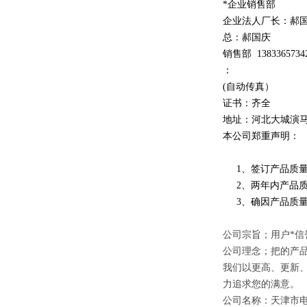
*企业销售部
企业法人厂长：郝
总：郝
国庆
销售部
1
3
833
65734
：
(自动传真）
证书：齐全
地址：河北大城演
本公司郑重声明：
1、签订产品质量
2、两年内产品质
3、确因产品质量
公司宗旨；用户*信
公司理念；把的产
我们以更高、更新
力追求您的满意。
公司名称：天津市