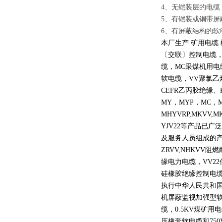
4、无铠装层的电缆
5、有铠装或铜带屏
6、有屏蔽结构的软
本厂生产 矿用电缆
〔交联〕控制电缆
缆，
MC
采煤机用电
软电缆，
VV
聚氯乙
CEFR
乙丙胶绝缘、
MY
，
MYP
，
MC
，
MHYVRP,MKVV,M
YJV22
等产品已广泛
及服务人员组成的
ZRVV,NHKVV
阻燃
缘电力电缆，
VV22
硅橡胶绝缘控制电
执行中华人民共和
机屏蔽监视加强型
缆，
0.5KV
煤矿用电
压橡套软电缆和
750