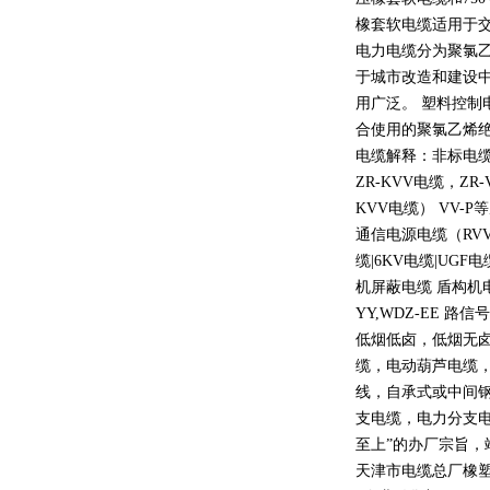
橡套软电缆适用于
电力电缆分为聚氯
于城市改造和建设
用广泛。 塑料控制
合使用的聚氯乙烯
电缆解释：非标电缆
ZR-KVV
电缆，
ZR-
KVV
电缆）
VV-P
等
通信电源电缆（
RV
缆
|6KV
电缆
|UGF
电
机屏蔽电缆 盾构机
YY,WDZ-EE
路信号
低烟低卤，低烟无
缆，电动葫芦电缆
线，自承式或中间
支电缆，电力分支电
至上
”
的办厂宗旨，
天津市电缆总厂橡