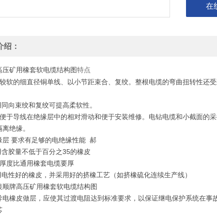
在
介绍：
高压矿用橡套软电缆结构图
特点
用较软的细直径铜单线、以小节距束合、复绞。整根电缆的弯曲扭转性还
。
采用同向束绞和复绞可提高柔软性。
了便于导线在绝缘层中的相对滑动和便于安装维修。电钻电缆和小截面的
隔离绝缘。
缘层 要求有足够的电绝缘性能 郝
用含胶量不低于百分之35的橡皮
缘厚度比通用橡套电缆要厚
采用电性好的橡皮，并采用好的挤橡工艺（如挤橡硫化连续生产线）
银顺牌高压矿用橡套软电缆结构图
导电橡皮做层，应使其过渡电阻达到标准要求，以保证继电保护系统在事
芯