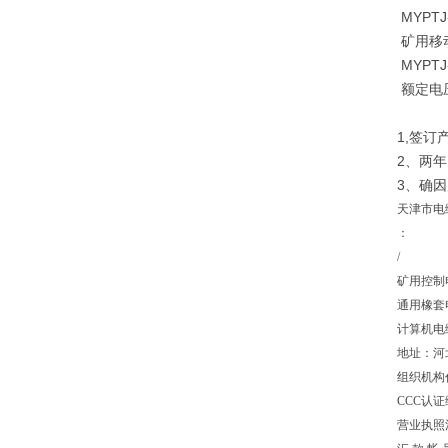
MYPTJ-
矿用移
MYPT
额定电
1,签
2、两
3、确
天津市电
：
/
矿用控制
通用橡套
计算机电
地址：河
组织机构代
CCC认证编
营业执照注册