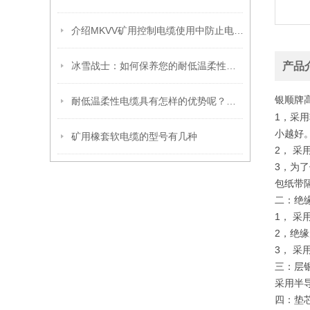
介绍MKVV矿用控制电缆使用中防止电气干扰的三个措施
冰雪战士：如何保养您的耐低温柔性电缆，延长使用寿命！
产品
银顺牌
耐低温柔性电缆具有怎样的优势呢？不妨进来看看
1，采
小越好
矿用橡套软电缆的型号有几种
2， 
3，为
包纸带
二：绝
1， 采
2，绝
3， 
三：层
采用半
四：垫