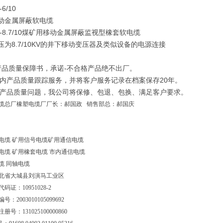
6/10
动金属屏蔽软电缆
J-8.7/10煤矿用移动金属屏蔽监视型橡套软电缆
压为8.7/10KV的井下移动变压器及类似设备的电源连接
订产品质量保障书，承诺-不合格产品绝不出厂。
年内产品质量跟踪服务，并将客户服务记录在档案保存20年。
因产品质量问题，我公司将保修、包退、包换、满足客户要求。
缆总厂橡塑电缆厂
厂长：郝国政 销售部总：郝国庆
电缆 矿用信号电缆矿用通信电缆
电缆 矿用橡套电缆 市内通信电缆
缆 同轴电缆
北省大城县刘演马工业区
码证：10951028-2
号：2003010105099692
号：131025100000860