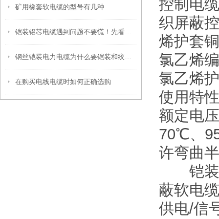
控制电缆
矿用橡套软电缆的型号有几种
织屏蔽控
铠装铝芯电缆遇到问题不要慌！先看看下文
烯护套
氯乙烯
钢丝铠装电力电缆为什么要铠装和绞合呢？
氯乙烯
在购买电线电缆时如何正确选购
使用特
额定电压
70℃、
许弯曲
铠装或
蔽软电
供电/信