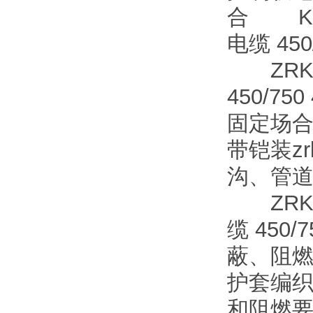
合 KV
电缆 45
ZRKV
450/7
固定场合
带铠装zrk
沟、管
ZRKV
缆 450
蔽、阻燃
护套编织zr
和阻燃要