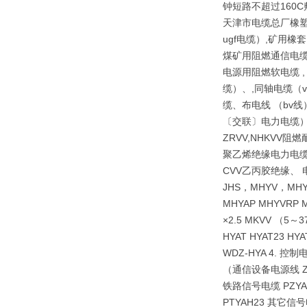
钟短路不超过160
天津市电缆总厂橡塑电
ugf电缆）,矿用橡套
煤矿用阻燃通信电缆
电源用阻燃软电缆 , 
缆）、,同轴电缆（v
缆、布电线 （bv
〔交联〕电力电缆）
ZRVV,NHKV
聚乙烯绝缘电力电缆
CVV乙丙胶绝缘、 
JHS，MHYV，MHYV
MHYAP MHYVRP 
×2.5 MKVV （5～3
HYAT HYAT23 HYA
WDZ-HYA 4. 控制电
（通信设备电源线 ZARV
铁路信号电缆 PZYAPTY
PTYAH23 其它信号电缆