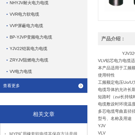
NHYJV耐火电力电缆
VVR电力软电缆
VVP屏蔽电力电缆
BP-YJVP变频电力电缆
产品介绍：
YJV22铠装电力电缆
YJV32钢丝铠
ZRYJV阻燃电力电缆
VLV铝芯电力电缆
本产品适用于工频额
VV电力电缆
使用特性
工频额定电压Uo/U为0
查看更多
电缆导体的允许长期工
短路时（zui长持续
电缆敷设时环境温度
多芯电缆弯曲直径径
相关文章
型号、名称及用途
YJV
VLV
MYP矿用橡套软电缆其保存方法是很有讲究的