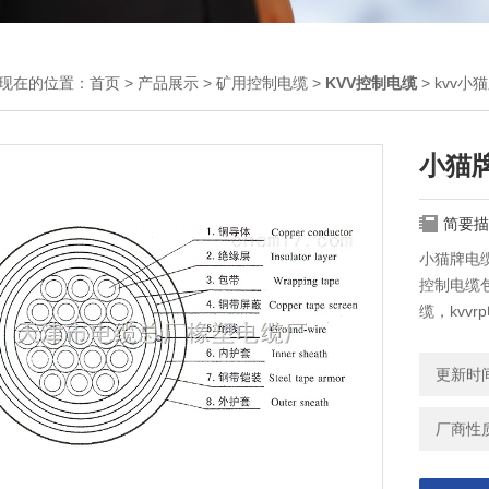
现在的位置：
首页
>
产品展示
>
矿用控制电缆
>
KVV控制电缆
> kvv小猫
小猫牌电
简要描
小猫牌电缆k
控制电缆包括
缆，kvvr
缆，kvv2
更新时间：
厂商性