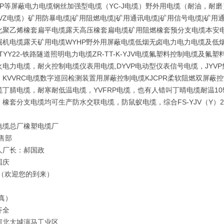
V-P等屏蔽电力电缆钢丝加强型电缆（YC-J电缆）野外用电缆（耐油，耐
VZ电缆）矿用防暴电缆|矿用阻燃电缆|矿用通讯电缆|矿用信号电缆|矿用通信
化聚乙烯橡套扁平电缆露天高压橡套扁电缆矿用阻燃橡套预分支电缆本安电
机电缆露天矿用电缆WYHP野外用屏蔽电缆低烟无卤电力电力电缆及低烟无卤控制
,PTYY22-铁路隧道照明电力电缆ZR-TT-K-YJV电缆氟塑料控制电缆
火电力电缆，耐火控制电缆仪表用电缆,DYVP电动型仪表信号电缆，JY
，KVVRC电缆数字巡回检测装置用屏蔽控制电缆KJCPR柔软阻燃双屏蔽
缆丁腈电缆，耐寒耐低温电缆，YVFRP电缆，也有人错叫丁晴电缆耐温1
，橡套分支电缆均可生产防水交联电缆，防鼠蚁电缆，综合FS-YJV（Y）
电缆总厂橡塑电缆厂
售部
人厂长：郝国政
国庆
 （欢迎您的到来）
真）
齐全
河北大城演马工业区