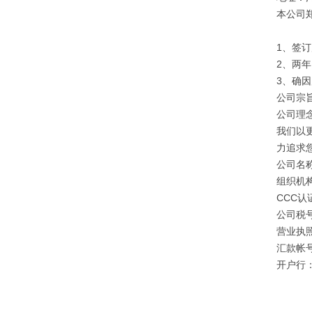
本公司
1、签
2、两
3、确
公司宗旨
公司理
我们以
力追求
公司名
组织机构
CCC认证
公司税号：
营业执照注
汇款帐号：
开户行