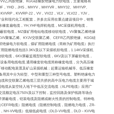
CVV乙丙胶绝缘、KGG硅橡胶绝缘电力软电缆，主要规格有
F，YHD，JHS，MHYV，MHYVR，MHY32、MHYVP、
，KVVRP，KVVRP-22，VV，VV22，VLV，VLV22，YJV，
础产业和现代化工程配套，并多次应用在重点建设项目中，销售
水橡套扁电缆，YH,YHF电焊机电缆，MC采煤机用电缆，
金属屏蔽软电缆，MZ煤矿用电钻电缆移动软电缆，VV聚氯乙烯绝缘
VV聚氯乙烯、KYJV交联聚乙烯、CEFR乙丙胶绝缘、KGG硅
硅橡胶绝缘电力软电缆，煤矿用阻燃电缆（简称为矿用电缆）执行
用阻燃电缆包括3.3KV及以下采煤机软电缆，1.14KV采煤机
移动软电缆，6KV屏蔽监视型软电缆，6KV及以下屏蔽软电缆，
下设备用电线电缆.通用橡套软电缆简称橡套电缆，分为高压橡
以下移动配电装置及矿山采掘机械；起重运输机械等。低压橡套
设备用其中分为轻型、中型和重型三种型号电缆。塑料绝缘电力
电缆和交联聚乙烯电缆三层共挤的高中压电力电缆主要用于城
电缆从架空转入地下中低压交流电缆（XLPE电缆）应用广
于交流额定电压750V及以下控制，监控回路及保护线路等场合
带屏蔽电缆，铠装电缆及阻燃或耐火性质的控制电缆。特种电
EFR电缆）阻燃电缆（阻燃控制电缆，阻燃电力电缆，ZR-
NH-VV电缆）低烟低卤电缆（DLD-VV电缆，DLD－KVV电