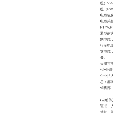
缆）V
缆（RV
电缆氯
电缆采掘
PTYV
通型耐
制电缆
行车电
支电缆
务。
天津市
*企业销
企业法
总：郝
销售部
：
(自动传
证书：
地址：