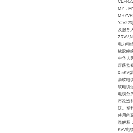
CEF
MY，M
MHYVR
YJV
及服务人
ZRVV
电力电缆
橡胶绝
中华人民
屏蔽监视
0.5
套软电
软电缆
电缆分
市改造
泛。塑
使用的
缆解释
KVV电