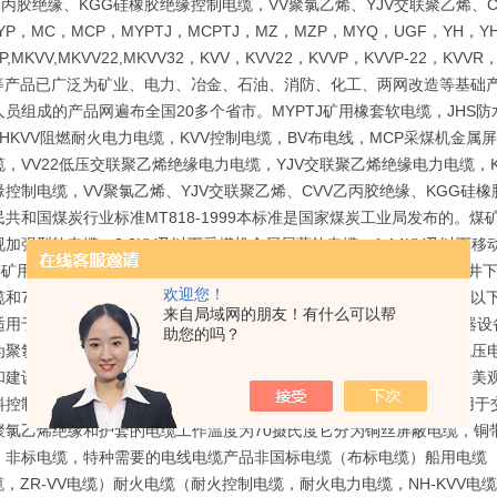
R乙丙胶绝缘、KGG硅橡胶绝缘控制电缆，VV聚氯乙烯、YJV交联聚乙烯、
YP，MC，MCP，MYPTJ，MCPTJ，MZ，MZP，MYQ，UGF，YH，YH
P,MKVV,MKVV22,MKVV32，KVV，KVV22，KVVP，KVVP-22，KVVR
22等产品已广泛为矿业、电力、冶金、石油、消防、化工、两网改造等基
员组成的产品网遍布全国20多个省市。MYPTJ矿用橡套软电缆，JHS防
,NHKVV阻燃耐火电力电缆，KVV控制电缆，BV布电线，MCP采煤机
，VV22低压交联聚乙烯绝缘电力电缆，YJV交联聚乙烯绝缘电力电缆，K
缘控制电缆，VV聚氯乙烯、YJV交联聚乙烯、CVV乙丙胶绝缘、KGG
共和国煤炭行业标准MT818-1999本标准是国家煤炭工业局发布的。煤矿
加强型软电缆，3.3KV及以下采煤机金属屏蔽软电缆，1.14KV及以下
KV煤矿用电钻电缆，煤矿用移动轻型软电缆等多种型号规格的适用于煤矿井
欢迎您！
缆和750V通用橡套软电缆。高压橡套软电缆用途：交流额定电压6kv及
来自局域网的朋友！有什么可以帮
适用于交流额定电压750V及以下家用电器、电动工具和各种移动式电器
助您的吗？
为聚氯乙烯电缆也就是PVC电缆适用于低压变压器下方连接设备用的低压
和建设中地下电力网络铺设用的连接介质，西部开发等电力缺乏和城市美观
料控制电缆全称聚氯乙烯绝缘和护套控制电缆执行标准GB9330-86适用
聚氯乙烯绝缘和护套的电缆工作温度为70摄氏度它分为铜丝屏蔽电缆，铜
：非标电缆，特种需要的电线电缆产品非国标电缆（布标电缆）船用电缆（C
缆，ZR-VV电缆）耐火电缆（耐火控制电缆，耐火电力电缆，NH-KVV电缆，