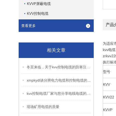
KVVP屏蔽电缆
KVV控制电缆
产品
查看更多
为适应
相关文章
kvv电缆
zrkvv
执行标准
冬至来临，关于kvv控制电缆的防寒注意事项你不可不知
型号
xmpkydl谈分辨电力电缆和控制电缆的六个妙招
KVV
kvv控制电缆厂家与您分享电线电缆的UL认证程序
KVV22
现场矿用电缆的质量
KVVP