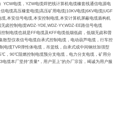
磨）YCW电缆，YZW电缆焊把线计算机电缆橡套线通信电源电
电缆高压橡套电缆|高压矿用电缆|10KV电缆|6KV电缆|UGF
缆,本安信号电缆,本安控制电缆,本安计算机屏蔽电缆盾构机
电缆WDZ-YDE,WDZ-YY,WDZ-EE路信号电缆
及氟塑料控制电缆也就是FF电缆及KFF电缆低烟低卤，低烟无卤和普
VP集散型仪表信号电缆自承式控制电缆，电动葫芦电缆，行车控
控制电缆TVR弹性体电缆，吊篮线，自承式或中间钢丝加强型
05℃，90℃阻燃控制电缆预分支电缆，电力分支电缆，矿用分
23电缆本厂坚持“质量*，用户至上”的办厂宗旨，竭诚为用户服