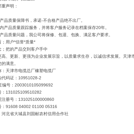
郑重声明：
订产品质量保障书，承诺-不合格产品绝不出厂。
年内产品质量跟踪服务，并将客户服务记录在档案保存20年。
因产品质量问题，我公司将保修、包退、包换、满足客户要求。
；用户*信誉*质量*
念；把的产品交到客户手中
更高、更新、更强为企业发展宗旨，以质量求生存，以诚信求发展。天津
您的满意。
称：天津市电缆总厂橡塑电缆厂
代码证：10951028-2
编号：2003010105099692
131025109510282
册号：131025100000860
91608 04002 01100 05316
：河北省大城县刘固献农村信用合作社