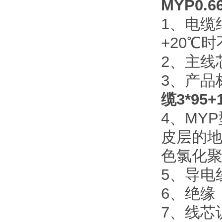
MYP0.
1、电缆
+20℃时
2、主线
3、产品标
缆3*95+
4、MY
皮层的
色氯化
5、导电线
6、绝缘：
7、线芯