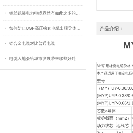
钢丝铠装电力电缆竟然有如此之多的用处
如何防止UGF高压橡套电缆出现导体氧化呢？
产品介绍：
M
铝合金电缆对比普通电缆
电缆入地会给城市发展带来哪些好处
MY矿用橡套电缆价格 M
本产品适用于额定电压0
型号
（MY）UY-0.38/0.
(MYP)UYP-0.38/0.
(MYP)UYP-0.66/1.
芯数×导体
标称截面（mm2）
动力线芯
地线芯