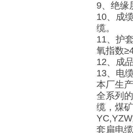
9、绝缘
10、成
缆。
11、护套
氧指数≥
12、成
13、电
本厂生
全系列
缆，煤
YC,Y
套扁电缆