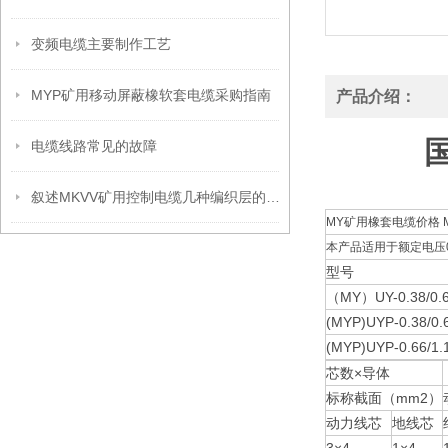
变频电缆主要制作工艺
MYP矿用移动屏蔽橡软套电缆采购指南
产品介绍：
国
电缆线路常见的故障
叙述MKVV矿用控制电缆几种编织层的作用
MY矿用橡套电缆价格 M
本产品适用于额定电压0
型号
（MY）UY-0.38/0.
(MYP)UYP-0.38/0.
(MYP)UYP-0.66/1.
芯数×导体
标称截面（mm2）
动力线芯
地线芯