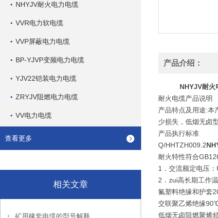
NHYJV耐火电力电缆
VVR电力软电缆
VVP屏蔽电力电缆
BP-YJVP变频电力电缆
产品介绍：
YJV22铠装电力电缆
NHYJV耐
ZRYJV阻燃电力电缆
耐火电缆产品说明
产品特点及用途:
VV电力电缆
少损失，低烟无卤
产品执行标准
查看更多
Q/HHTZH009.2
N
耐火特性符合GB12666
1．交流额定电压：U0/
2．zui高长期工作
相关文章
氟塑料绝缘和护套20
交联聚乙烯绝缘90
低烟无卤阻燃聚烯烃
矿用橡套电缆的型号解释