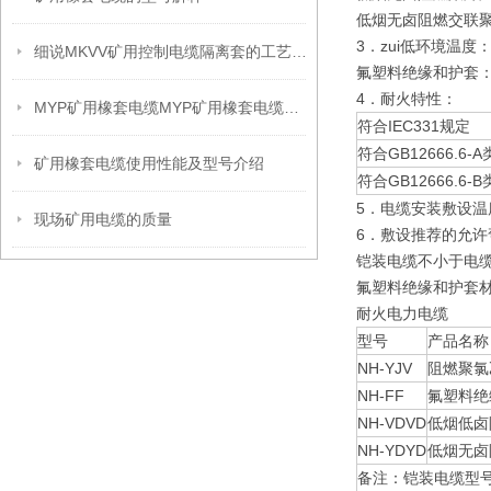
低烟无卤阻燃交联聚
3．zui低环境温度
细说MKVV矿用控制电缆隔离套的工艺要求
氟塑料绝缘和护套：
4．耐火特性：
MYP矿用橡套电缆MYP矿用橡套电缆报价
符合IEC331规定
符合GB12666.6-A
矿用橡套电缆使用性能及型号介绍
符合GB12666.6-B
5．电缆安装敷设温
现场矿用电缆的质量
6．敷设推荐的允许
铠装电缆不小于电缆
氟塑料绝缘和护套
耐火电力电缆
型号
产品名称
NH-YJV
阻燃聚氯
NH-FF
氟塑料绝
NH-VDVD
低烟低卤
NH-YDYD
低烟无卤
备注：铠装电缆型号