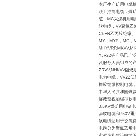
本厂生产矿用电缆
联〕控制电缆，煤矿
缆，MC采煤机用电
软电缆，VV聚氯乙
CEFR乙丙胶绝缘
MY，MYP，MC，M
MHYVRP,MKVV,M
YJV22等产品已
及服务人员组成的产
ZRVV,NHKV
电力电缆，VV22
橡胶绝缘控制电缆，
中华人民共和国煤炭行
屏蔽监视加强型软电
0.5KV煤矿用电
套软电缆和750V
软电缆适用于交流额
电缆分为聚氯乙烯
市改造和建设中地下