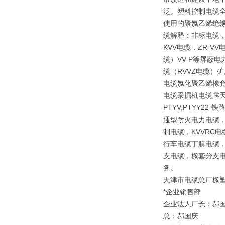
泛。塑料控制电缆全
使用的聚氯乙烯绝
缆解释：非标电缆，
KVV电缆，ZR-V
缆）VV-P等屏蔽
缆（RVVZ电缆）矿
电缆氯化聚乙烯橡套
电缆采掘机电缆露天矿
PTYV,PTYY2
通型耐火电力电缆，
制电缆，KVVRC
行车电缆丁腈电缆，
支电缆，橡套分支电
务。
天津市电缆总厂橡
*企业销售部
企业法人厂长：郝
总：郝国庆