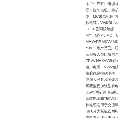
本厂生产矿用电缆
联〕控制电缆，煤矿
缆，MC采煤机用电
软电缆，VV聚氯乙
CEFR乙丙胶绝缘
MY，MYP，MC，M
MHYVRP,MKVV,M
YJV22等产品已
及服务人员组成的产
ZRVV,NHKV
电力电缆，VV22
橡胶绝缘控制电缆，
中华人民共和国煤炭行
屏蔽监视加强型软电
0.5KV煤矿用电
套软电缆和750V
软电缆适用于交流额
电缆分为聚氯乙烯
市改造和建设中地下