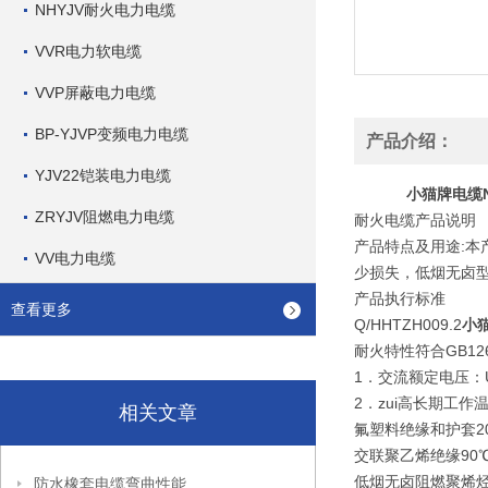
NHYJV耐火电力电缆
VVR电力软电缆
VVP屏蔽电力电缆
BP-YJVP变频电力电缆
产品介绍：
YJV22铠装电力电缆
小猫牌电缆N
ZRYJV阻燃电力电缆
耐火电缆产品说明
产品特点及用途:
VV电力电缆
少损失，低烟无卤
产品执行标准
查看更多
Q/HHTZH009.2
小
耐火特性符合GB12666
1．交流额定电压：U0/
2．zui高长期工作
相关文章
氟塑料绝缘和护套20
交联聚乙烯绝缘90
低烟无卤阻燃聚烯烃
防水橡套电缆弯曲性能