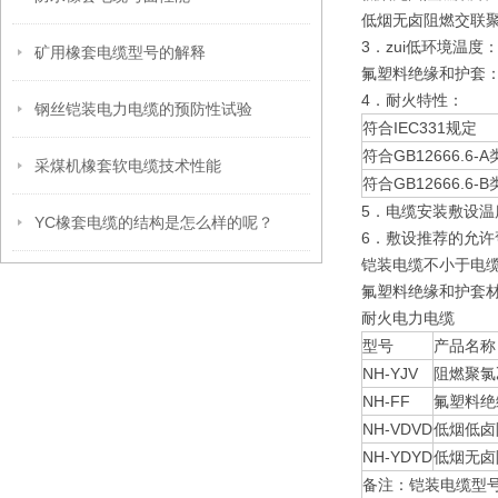
低烟无卤阻燃交联聚
3．zui低环境温度
矿用橡套电缆型号的解释
氟塑料绝缘和护套：
4．耐火特性：
钢丝铠装电力电缆的预防性试验
符合IEC331规定
符合GB12666.6-A
采煤机橡套软电缆技术性能
符合GB12666.6-B
5．电缆安装敷设温
YC橡套电缆的结构是怎么样的呢？
6．敷设推荐的允许
铠装电缆不小于电缆
氟塑料绝缘和护套
耐火电力电缆
型号
产品名称
NH-YJV
阻燃聚氯
NH-FF
氟塑料绝
NH-VDVD
低烟低卤
NH-YDYD
低烟无卤
备注：铠装电缆型号