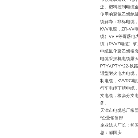
泛。塑料控制电缆全
使用的聚氯乙烯绝
缆解释：非标电缆，
KVV电缆，ZR-V
缆）VV-P等屏蔽
缆（RVVZ电缆）矿
电缆氯化聚乙烯橡套
电缆采掘机电缆露天矿
PTYV,PTYY2
通型耐火电力电缆，
制电缆，KVVRC
行车电缆丁腈电缆，
支电缆，橡套分支电
务。
天津市电缆总厂橡
*企业销售部
企业法人厂长：郝
总：郝国庆