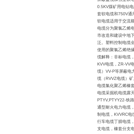
0.5KV煤矿用电
套软电缆和750V
软电缆适用于交流额
电缆分为聚氯乙烯
市改造和建设中地下
泛。塑料控制电缆全
使用的聚氯乙烯绝
缆解释：非标电缆，
KVV电缆，ZR-V
缆）VV-P等屏蔽
缆（RVVZ电缆）矿
电缆氯化聚乙烯橡套
电缆采掘机电缆露天矿
PTYV,PTYY2
通型耐火电力电缆，
制电缆，KVVRC
行车电缆丁腈电缆，
支电缆，橡套分支电