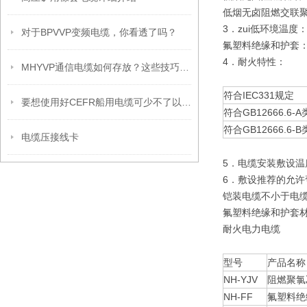
低烟无卤阻燃交联聚
3．zui低环境温度
对于BPVVP变频电缆，你看透了吗？
氟塑料绝缘和护套：
4．耐火特性：
MHYVP通信电缆如何存放？这些技巧保证你之前没想到！
符合IEC331规定
要想使用好CEFR船用电缆可少不了以下步骤
符合GB12666.6-A
符合GB12666.6-B
电缆压接线卡
5．电缆安装敷设温
6．敷设推荐的允许
铠装电缆不小于电缆
氟塑料绝缘和护套
耐火电力电缆
型号
产品名称
NH-YJV
阻燃聚氯
NH-FF
氟塑料绝