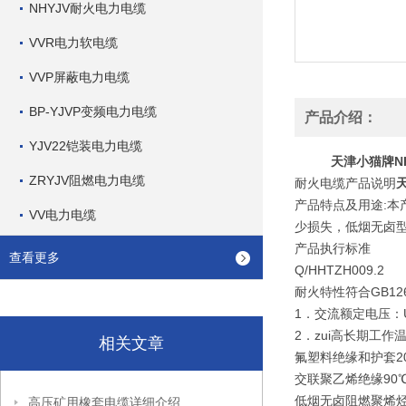
NHYJV耐火电力电缆
VVR电力软电缆
VVP屏蔽电力电缆
BP-YJVP变频电力电缆
产品介绍：
YJV22铠装电力电缆
天津小猫牌N
ZRYJV阻燃电力电缆
耐火电缆产品说明
产品特点及用途:
VV电力电缆
少损失，低烟无卤
产品执行标准
查看更多
Q/HHTZH009.2
耐火特性符合GB12666
1．交流额定电压：U0/
2．zui高长期工作
相关文章
氟塑料绝缘和护套20
交联聚乙烯绝缘90
低烟无卤阻燃聚烯烃
高压矿用橡套电缆详细介绍