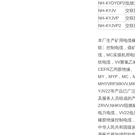
NH-KYDYDP2
低烟
NH-KYJV
交联
NH-KYJVP
交联
NH-KYJVP2
交联
本厂生产矿用电缆
联〕控制电缆，煤矿
缆，MC采煤机用电
软电缆，VV聚氯乙
CEFR乙丙胶绝缘
MY，MYP，MC，M
MHYVRP,MKVV,M
YJV22等产品已
及服务人员组成的产
ZRVV,NHKV
电力电缆，VV22
橡胶绝缘控制电缆，
中华人民共和国煤炭行
屏蔽监视加强型软电